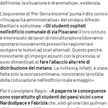
dell’ironia, la situazione è drammatica», evidenzia.
LACITYMAG.IT
L’esponente di “Per Serra insieme” punta il dito contro
ILREGGINO.IT
«l’incapacità amministrativa» del sindaco Alfredo
Barillari e sottolinea: «
Gli studenti ospitati
COSENZACHANNEL.IT
nell’edificio comunale di via Pisacane
(il loro istituto
è interessato da lavori di ristrutturazione) dovranno
ILVIBONESE.IT
spostarsi nuovamente presso l’ex ragioneria e
CATANZAROCHANNEL.IT
svolgere le lezioni ad orari alternati. Questo perché,
nonostante gli impegni assunti con la provincia, si
LACAPITALENEWS.IT
sono dimenticati di
fare l’allaccio alla rete di
distribuzione del metano
. La richiesta, infatti, è stata
App
fatta solo la scorsa settimana, nonostante la notizia
della collocazione nell’edificio risale a maggio».
ANDROID
Per il consigliere Regio: «
A pagarne le conseguenze
APPLE
sono soprattutto gli studenti dei paesi vicini come
Nardodipace e Fabrizia
che, visti gli orari dei pullman