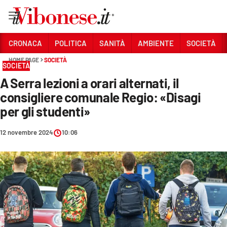
Vai
CRONACA
POLITICA
SANITÀ
AMBIENTE
SOCIETÀ
HOME PAGE
SOCIETÀ
Sezioni
SOCIETÀ
A Serra lezioni a orari alternati, il
CRONACA
consigliere comunale Regio: «Disagi
POLITICA
per gli studenti»
SANITÀ
12 novembre 2024
10:06
AMBIENTE
SOCIETÀ
CULTURA
ECONOMIA E LAVORO