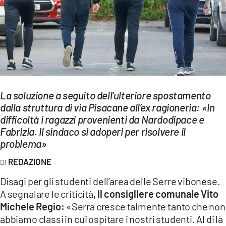
EVENTI
SPORT
Streaming
LAC TV
La soluzione a seguito dell’ulteriore spostamento
LAC NETWORK
dalla struttura di via Pisacane all’ex ragioneria: «In
difficoltà i ragazzi provenienti da Nardodipace e
LAC ONAIR
Fabrizia. Il sindaco si adoperi per risolvere il
problema»
LaC
Network
REDAZIONE
LACPLAY.IT
Disagi per gli studenti dell’area delle Serre vibonese.
A segnalare le criticità
, il consigliere comunale Vito
LACTV.IT
Michele Regio:
«Serra cresce talmente tanto che non
LACONAIR.IT
abbiamo classi in cui ospitare i nostri studenti. Al di là