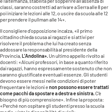
e l’alternanza, stabilita per sopperire all’assenza di
classi, saranno costretti ad arrivare a Serra alle 8 per
poi iniziare le lezioni alle 12, o uscire da scuola alle 12
per prendere il pullman alle 14».
Il consigliere d’opposizione incalza, «il primo
cittadino chieda scusa ai ragazzi e si attivi per
risolvere il problema che lui ha creato senza
addossare la responsabilità al presidente della
Provincia,
L’Andolina».
Un ultimo appello rivolto ai
docenti: «Alcuni professori, in base a quanto riferito
dai ragazzi, hanno espressamente sostenuto che non
saranno giustificate eventuali essenze. Gli studenti
devono essere messi nelle condizioni di poter
frequentare le lezioni e
non possono essere trattati
come pacchi da spostare a destra e sinistra.
C’è
bisogno di più comprensione». Infine la proposta:
«Perché non ospitare gli studenti presso la scuola
media, vista la disponibilità di aule?».