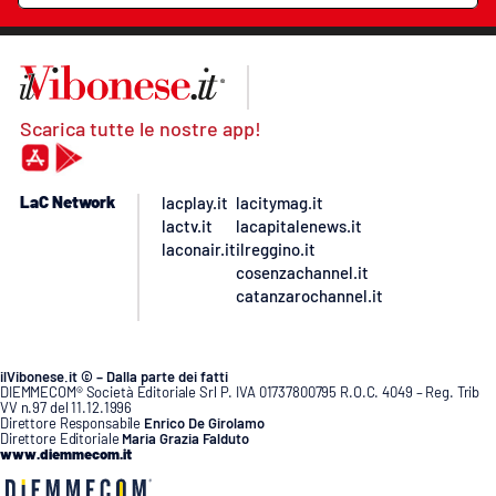
Scarica tutte le nostre app!
LaC Network
lacplay.it
lacitymag.it
lactv.it
lacapitalenews.it
laconair.it
ilreggino.it
cosenzachannel.it
catanzarochannel.it
ilVibonese.it © – Dalla parte dei fatti
DIEMMECOM® Società Editoriale Srl P. IVA 01737800795 R.O.C. 4049 – Reg. Trib
VV n.97 del 11.12.1996
Direttore Responsabile
Enrico De Girolamo
Direttore Editoriale
Maria Grazia Falduto
www.diemmecom.it