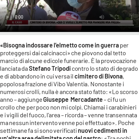
LACITYMAG.IT
ILREGGINO.IT
COSENZACHANNEL.IT
«Bisogna indossare l’elmetto come in guerra
per
ILVIBONESE.IT
proteggersi dai calcinacci» che piovono dal tetto
marcio di alcune edicole funerarie. È la provocazione
CATANZAROCHANNEL.IT
lanciata da
Stefano Tripodi
contro lo stato di degrado
LACAPITALENEWS.IT
e di abbandono in cui versa il
cimitero di Bivona
,
popolosa frazione di Vibo Valentia. Nonostante i
numerosi crolli, nulla è ancora stato fatto: «Lo scorso
App
anno – aggiunge
Giuseppe Mercadante
– ci fu un
ANDROID
crollo che per poco non mi colpì. Chiamai i carabinieri
e i vigili del fuoco, l’area – ricorda – venne transennata
APPLE
ma nessun intervento venne poi effettuato». Poche
settimane fa si sono verificati
nuovi cedimenti in
un’altra area delimitata con del nastro
: «Tra pochi