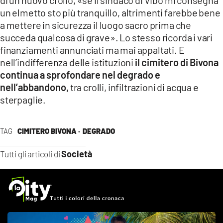
di un nuovo crollo, «se il sindaco di Vibo mi consegna
un elmetto sto più tranquillo, altrimenti farebbe bene
a mettere in sicurezza il luogo sacro prima che
succeda qualcosa di grave». Lo stesso ricorda i vari
finanziamenti annunciati ma mai appaltati. E
nell’indifferenza delle istituzioni
il cimitero di Bivona
continua a sprofondare nel degrado e
nell’abbandono,
tra crolli, infiltrazioni di acqua e
sterpaglie.
TAG
CIMITERO BIVONA ·
DEGRADO
Società
Tutti gli articoli di