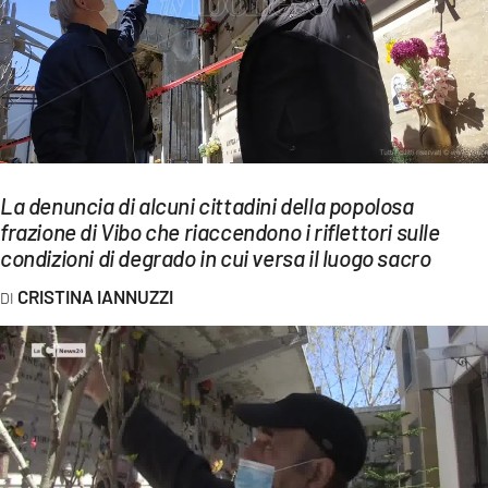
EVENTI
SPORT
Streaming
LAC TV
La denuncia di alcuni cittadini della popolosa
LAC NETWORK
frazione di Vibo che riaccendono i riflettori sulle
condizioni di degrado in cui versa il luogo sacro
LAC ONAIR
CRISTINA IANNUZZI
LaC
Network
LACPLAY.IT
LACTV.IT
LACONAIR.IT