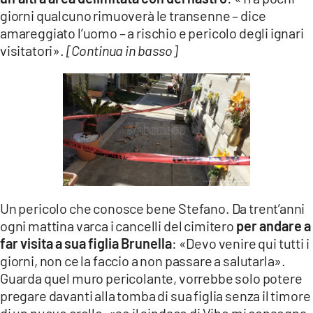
giorni qualcuno rimuoverà le transenne – dice
amareggiato l’uomo – a rischio e pericolo degli ignari
visitatori».
[Continua in basso]
Un pericolo che conosce bene Stefano. Da trent’anni
ogni mattina varca i cancelli del cimitero
per andare a
far visita a sua figlia Brunella
: «Devo venire qui tutti i
giorni, non ce la faccio a non passare a salutarla».
Guarda quel muro pericolante, vorrebbe solo potere
pregare davanti alla tomba di sua figlia senza il timore