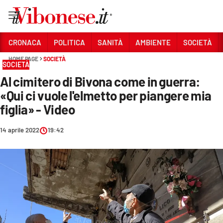
Vai
CRONACA
POLITICA
SANITÀ
AMBIENTE
SOCIETÀ
HOME PAGE
SOCIETÀ
Sezioni
SOCIETÀ
Al cimitero di Bivona come in guerra:
CRONACA
«Qui ci vuole l'elmetto per piangere mia
POLITICA
figlia» - Video
SANITÀ
14 aprile 2022
19:42
AMBIENTE
SOCIETÀ
CULTURA
ECONOMIA E LAVORO