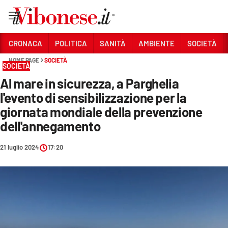
Vai
CRONACA
POLITICA
SANITÀ
AMBIENTE
SOCIETÀ
HOME PAGE
SOCIETÀ
Sezioni
SOCIETÀ
Al mare in sicurezza, a Parghelia
CRONACA
l'evento di sensibilizzazione per la
POLITICA
giornata mondiale della prevenzione
dell'annegamento
SANITÀ
AMBIENTE
21 luglio 2024
17:20
SOCIETÀ
CULTURA
ECONOMIA E LAVORO