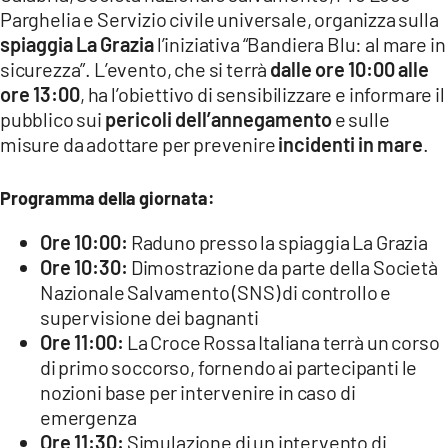
Parghelia e Servizio civile universale, organizza sulla
spiaggia La Grazia
l’iniziativa “Bandiera Blu: al mare in
sicurezza”. L’evento, che si terrà
dalle ore 10:00 alle
ore 13:00
, ha l’obiettivo di sensibilizzare e informare il
pubblico sui
pericoli dell’annegamento
e sulle
misure da adottare per prevenire
incidenti in mare
.
Programma della giornata:
Ore 10:00:
Raduno presso la spiaggia La Grazia
Ore 10:30:
Dimostrazione da parte della Società
Nazionale Salvamento (SNS) di controllo e
supervisione dei bagnanti
Ore 11:00:
La Croce Rossa Italiana terrà un corso
di primo soccorso, fornendo ai partecipanti le
nozioni base per intervenire in caso di
emergenza
Ore 11:30:
Simulazione di un intervento di