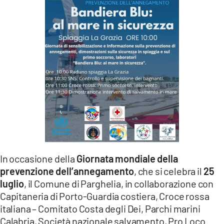
LACITYMAG.IT
ILREGGINO.IT
COSENZACHANNEL.IT
ILVIBONESE.IT
CATANZAROCHANNEL.IT
LACAPITALENEWS.IT
App
In occasione della
Giornata mondiale della
ANDROID
prevenzione dell’annegamento
, che si celebra il
25
luglio
, il Comune di Parghelia, in collaborazione con
APPLE
Capitaneria di Porto-Guardia costiera, Croce rossa
italiana – Comitato Costa degli Dei, Parchi marini
Calabria, Società nazionale salvamento, Pro Loco