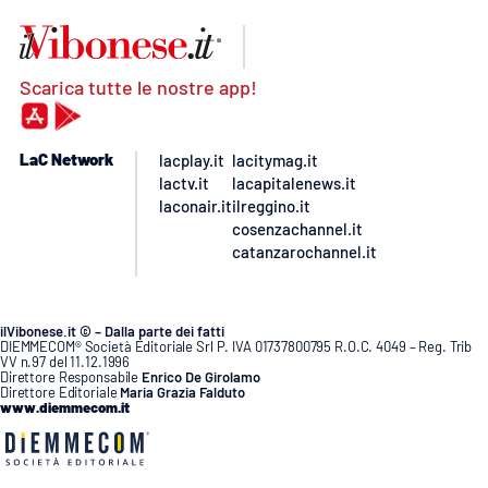
Scarica tutte le nostre app!
LaC Network
lacplay.it
lacitymag.it
lactv.it
lacapitalenews.it
laconair.it
ilreggino.it
cosenzachannel.it
catanzarochannel.it
ilVibonese.it © – Dalla parte dei fatti
DIEMMECOM® Società Editoriale Srl P. IVA 01737800795 R.O.C. 4049 – Reg. Trib
VV n.97 del 11.12.1996
Direttore Responsabile
Enrico De Girolamo
Direttore Editoriale
Maria Grazia Falduto
www.diemmecom.it