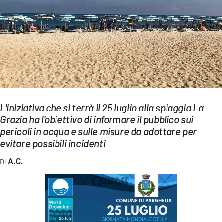
EVENTI
SPORT
Streaming
LAC TV
LAC NETWORK
L'iniziativa che si terrà il 25 luglio alla spiaggia La
LAC ONAIR
Grazia ha l'obiettivo di informare il pubblico sui
pericoli in acqua e sulle misure da adottare per
evitare possibili incidenti
LaC
Network
A.C.
LACPLAY.IT
LACTV.IT
LACONAIR.IT