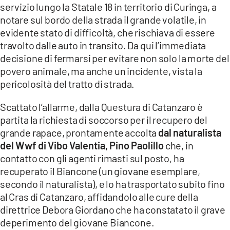
servizio lungo la Statale 18 in territorio di Curinga, a
LACITYMAG.IT
notare sul bordo della strada il grande volatile, in
evidente stato di difficoltà, che rischiava di essere
ILREGGINO.IT
travolto dalle auto in transito. Da qui l’immediata
decisione di fermarsi per evitare non solo la morte del
COSENZACHANNEL.IT
povero animale, ma anche un incidente, vista la
ILVIBONESE.IT
pericolosità del tratto di strada.
CATANZAROCHANNEL.IT
Scattato l’allarme, dalla Questura di Catanzaro è
partita la richiesta di soccorso per il recupero del
LACAPITALENEWS.IT
grande rapace, prontamente accolta
dal naturalista
del Wwf di Vibo Valentia, Pino Paolillo
che, in
App
contatto con gli agenti rimasti sul posto, ha
recuperato il Biancone (un giovane esemplare,
ANDROID
secondo il naturalista), e lo ha trasportato subito fino
APPLE
al Cras di Catanzaro, affidandolo alle cure della
direttrice Debora Giordano che ha constatato il grave
deperimento del giovane Biancone.