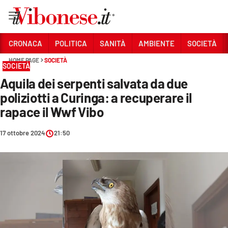
Vai
CRONACA
POLITICA
SANITÀ
AMBIENTE
SOCIETÀ
HOME PAGE
SOCIETÀ
Sezioni
SOCIETÀ
Aquila dei serpenti salvata da due
CRONACA
poliziotti a Curinga: a recuperare il
POLITICA
rapace il Wwf Vibo
SANITÀ
17 ottobre 2024
21:50
AMBIENTE
SOCIETÀ
CULTURA
ECONOMIA E LAVORO