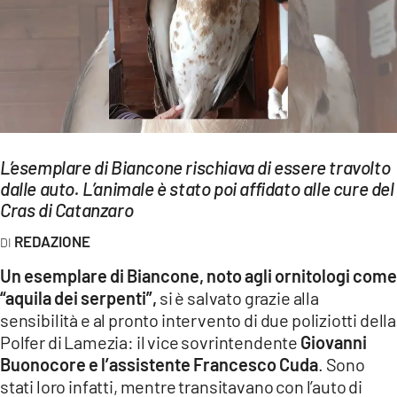
EVENTI
SPORT
Streaming
LAC TV
L’esemplare di Biancone rischiava di essere travolto
LAC NETWORK
dalle auto. L’animale è stato poi affidato alle cure del
Cras di Catanzaro
LAC ONAIR
REDAZIONE
LaC
Un esemplare di Biancone, noto agli ornitologi come
Network
“aquila dei serpenti”,
si è salvato grazie alla
LACPLAY.IT
sensibilità e al pronto intervento di due poliziotti della
Polfer di Lamezia: il vice sovrintendente
Giovanni
LACTV.IT
Buonocore e l’assistente Francesco Cuda
. Sono
LACONAIR.IT
stati loro infatti, mentre transitavano con l’auto di