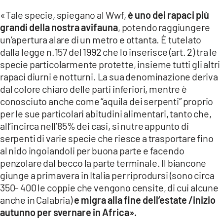
«Tale specie, spiegano al Wwf,
è uno dei rapaci più
grandi della nostra avifauna
, potendo raggiungere
un’apertura alare di un metro e ottanta. È tutelato
dalla legge n.157 del 1992 che lo inserisce (art. 2) tra le
specie particolarmente protette, insieme tutti gli altri
rapaci diurni e notturni. La sua denominazione deriva
dal colore chiaro delle parti inferiori, mentre è
conosciuto anche come “aquila dei serpenti” proprio
per le sue particolari abitudini alimentari, tanto che,
all’incirca nell’85% dei casi, si nutre appunto di
serpenti di varie specie che riesce a trasportare fino
al nido ingoiandoli per buona parte e facendo
penzolare dal becco la parte terminale. Il biancone
giunge a primavera in Italia per riprodursi (sono circa
350- 400 le coppie che vengono censite, di cui alcune
anche in Calabria)
e migra alla fine dell’estate /inizio
autunno per svernare in Africa».