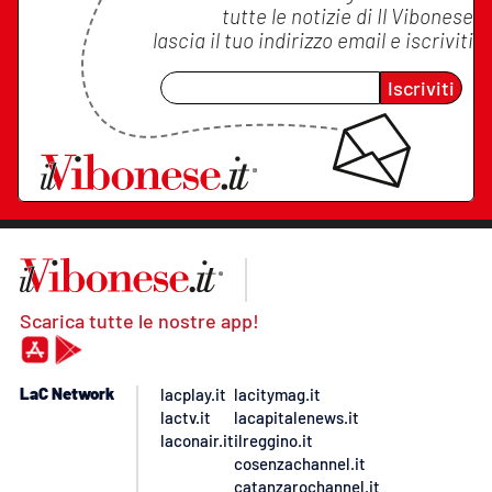
tutte le notizie di
Il Vibonese
lascia il tuo indirizzo email e iscriviti
Iscriviti
Scarica tutte le nostre app!
LaC Network
lacplay.it
lacitymag.it
lactv.it
lacapitalenews.it
laconair.it
ilreggino.it
cosenzachannel.it
catanzarochannel.it