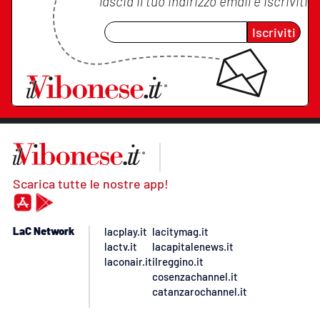
lascia il tuo indirizzo email e iscriviti
Iscriviti
Scarica tutte le nostre app!
LaC Network
lacplay.it
lacitymag.it
lactv.it
lacapitalenews.it
laconair.it
ilreggino.it
cosenzachannel.it
catanzarochannel.it