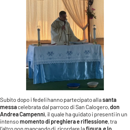
Subito dopo i fedeli hanno partecipato alla
santa
messa
celebrata dal parroco di San Calogero,
don
Andrea Campennì
, il quale ha guidato i presenti in un
intenso
momento di preghiera e riflessione
, tra
l’altro non mancando di ricordare la
figura e lo