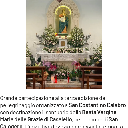
LACITYMAG.IT
ILREGGINO.IT
COSENZACHANNEL.IT
ILVIBONESE.IT
CATANZAROCHANNEL.IT
LACAPITALENEWS.IT
App
ANDROID
Grande partecipazione alla terza edizione del
pellegrinaggio organizzato a
San Costantino Calabro
APPLE
con destinazione il santuario della
Beata Vergine
Maria delle Grazie di Casalello
, nel comune di
San
Calogero
. L’iniziativa devozionale, avviata tempo fa