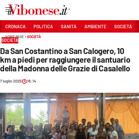
Vai
CRONACA
POLITICA
SANITÀ
AMBIENTE
SOCIETÀ
HOME PAGE
SOCIETÀ
Sezioni
SOCIETÀ
Da San Costantino a San Calogero, 10
CRONACA
km a piedi per raggiungere il santuario
POLITICA
della Madonna delle Grazie di Casalello
SANITÀ
7 luglio 2025
16:14
AMBIENTE
SOCIETÀ
CULTURA
ECONOMIA E LAVORO