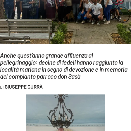
EVENTI
SPORT
Streaming
LAC TV
Anche quest’anno grande affluenza al
LAC NETWORK
pellegrinaggio: decine di fedeli hanno raggiunto la
località mariana in segno di devozione e in memoria
LAC ONAIR
del compianto parroco don Sasà
LaC
GIUSEPPE CURRÀ
Network
LACPLAY.IT
LACTV.IT
LACONAIR.IT