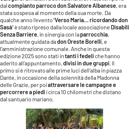
dal
compianto parroco don Salvatore Albanese
, era
stata sospesa al momento della sua morte. Da
qualche anno l’evento “
Verso Maria… ricordando don
Sasà
” è stato ripreso dalla locale associazione
Disabili
Senza Barriere
, in sinergia con la
parrocchia
,
attualmente guidata da
don Oreste Borelli
, e
l’amministrazione comunale. Anche in questa
edizione 2025 sono stati in
tanti i fedeli
che hanno
aderito all’appuntamento,
divisi in due gruppi
. Il
primo si è ritrovato alle prime luci dell’alba in piazza
Dante, in occasione della solennità della Madonna
delle Grazie, per poi
attraversare le campagne e
percorrere a piedi
i circa 10 chilometri che distano
dal santuario mariano.