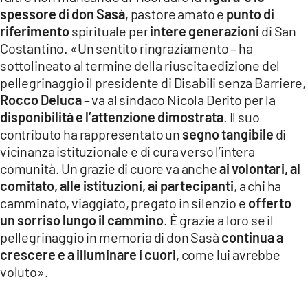
spessore di don Sasà
, pastore amato e
punto di
riferimento
spirituale per
intere generazioni
di San
Costantino. «Un sentito ringraziamento – ha
sottolineato al termine della riuscita edizione del
pellegrinaggio il presidente di Disabili senza Barriere,
Rocco Deluca
– va al sindaco Nicola Derito per la
disponibilità e l’attenzione dimostrata
. Il suo
contributo ha rappresentato un
segno tangibile
di
vicinanza istituzionale e di cura verso l’intera
comunità. Un grazie di cuore va anche
ai volontari, al
comitato, alle istituzioni, ai partecipanti
, a chi ha
camminato, viaggiato, pregato in silenzio e
offerto
un sorriso lungo il cammino
. È grazie a loro se il
pellegrinaggio in memoria di don Sasà
continua a
crescere e a illuminare i cuori
, come lui avrebbe
voluto».