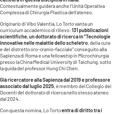
Contestualmente guiderà anche l’Unità Operativa
LACITYMAG.IT
Complessa di Chirurgia Plastica dell’ateneo.
ILREGGINO.IT
Originario di Vibo Valentia, Lo Torto vanta un
COSENZACHANNEL.IT
curriculum accademico di rilievo:
131 pubblicazioni
scientifiche, un dottorato di ricerca in “Tecnologie
ILVIBONESE.IT
innovative nelle malattie dello scheletro
, della cute
e del distretto oro-cranio-facciale” conseguito alla
CATANZAROCHANNEL.IT
Sapienza di Roma e una fellowship in Microchirurgia
LACAPITALENEWS.IT
presso la China Medical University di Taichung, sotto
la guida del professor Hung Chi Chen.
App
Già ricercatore alla Sapienza dal 2019 e professore
ANDROID
associato dal luglio 2025
, è membro del Collegio dei
Docenti del dottorato di ricerca nello stesso ateneo
APPLE
dal 2024.
Con questa nomina, Lo Torto
entra di diritto tra i