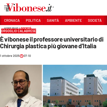
Vai
CRONACA
POLITICA
SANITÀ
AMBIENTE
SOCIETÀ
HOME PAGE
SOCIETÀ
Sezioni
ORGOGLIO CALABRESE
È vibonese il professore universitario di
CRONACA
Chirurgia plastica più giovane d’Italia
POLITICA
1 ottobre 2025
07:10
SANITÀ
AMBIENTE
SOCIETÀ
CULTURA
ECONOMIA E LAVORO