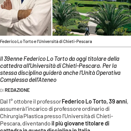
EVENTI
SPORT
Streaming
Federico Lo Torto e l'Università di Chieti-Pescara
LAC TV
LAC NETWORK
Il 39enne Federico Lo Torto da oggi titolare della
cattedra all’Università di Chieti-Pescara. Per la
LAC ONAIR
stessa disciplina guiderà anche l’Unità Operativa
Complessa dell’Ateneo
LaC
REDAZIONE
Network
Dal 1° ottobre il professor
Federico Lo Torto, 39 anni
,
LACPLAY.IT
assumerà l’incarico di professore ordinario di
LACTV.IT
Chirurgia Plastica presso l’Università di Chieti-
Pescara, diventando
il più giovane titolare di
LACONAIR.IT
cattedra in questa disciplina in Italia
.