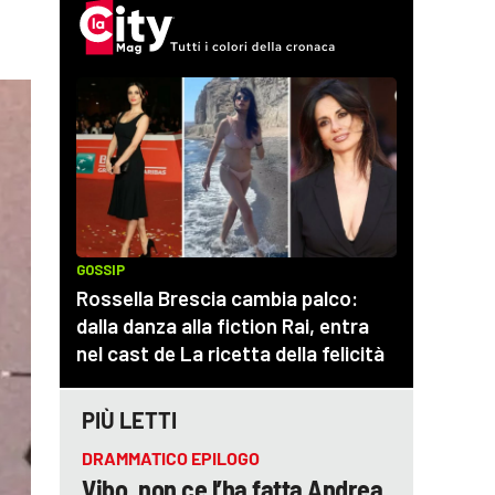
PIÙ LETTI
DRAMMATICO EPILOGO
Vibo, non ce l’ha fatta Andrea