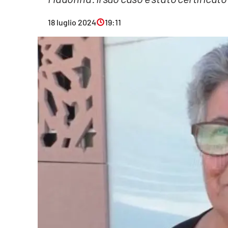
Eventi
18 luglio 2024
19:11
Sport
Streaming
LaC TV
Lac Network
LaC OnAir
LaC
Network
lacplay.it
lactv.it