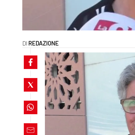
laconair.it
lacitymag.it
ilreggino.it
REDAZIONE
cosenzachannel.it
ilvibonese.it
catanzarochannel.it
lacapitalenews.it
App
Android