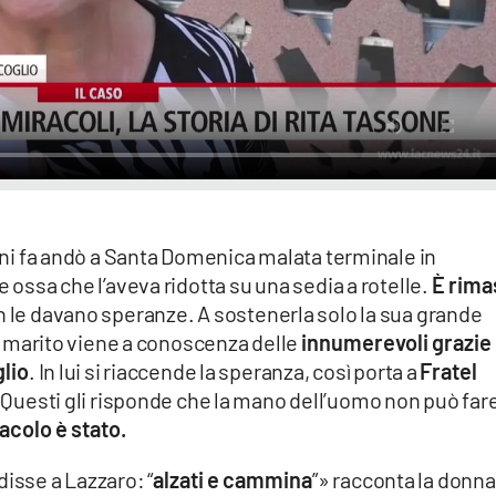
nni fa andò a Santa Domenica malata terminale in
e ossa che l’aveva ridotta su una sedia a rotelle.
È rima
n le davano speranze. A sostenerla solo la sua grande
 il marito viene a conoscenza delle
innumerevoli grazie
lio
. In lui si riaccende la speranza, così porta a
Fratel
 Questi gli risponde che la mano dell’uomo non può far
acolo è stato.
disse a Lazzaro: “
alzati e cammina
”» racconta la donna