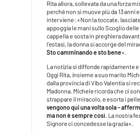
Rita allora, sollevata da una forza mi
perché non si muove più da 13 anni e
interviene: «Non la toccate, lasciat
appoggia le mani sullo Scoglio delle a
cappella e sosta in preghiera davant
l’estasi, la donna si accorge del mira
Sto camminando e sto bene
».
La notizia si diffonde rapidamente e
Oggi Rita, insieme a suo marito Mich
dalla provincia di Vibo Valentia si re
Madonna. Michele ricorda che ci sono 
strappare il miracolo, e esorta i pel
vengono qui una volta sola – afferm
ma non è sempre così
. La nostra f
Signore ci concedesse la grazia».