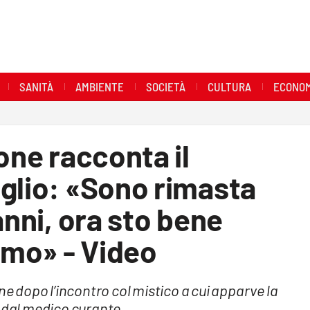
SANITÀ
AMBIENTE
SOCIETÀ
CULTURA
ECONOM
one racconta il
glio: «Sono rimasta
anni, ora sto bene
simo» - Video
ne dopo l’incontro col mistico a cui apparve la
o dal medico curante