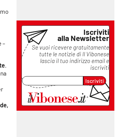
simo
Iscriviti
alla Newsletter
e –
Se vuoi ricevere gratuitamente
tutte le notizie di
Il Vibonese
lascia il tuo indirizzo email e
te
.
iscriviti
ana
Iscriviti
er
ade,