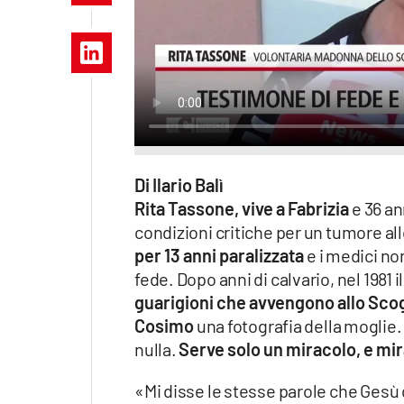
Apple
Vai
Di Ilario Balì
Rita Tassone, vive a Fabrizia
e 36 a
condizioni critiche per un tumore all
per 13 anni paralizzata
e i medici no
fede. Dopo anni di calvario, nel 1981
guarigioni che avvengono allo Scog
Cosimo
una fotografia della moglie.
nulla.
Serve solo un miracolo, e mir
«Mi disse le stesse parole che Gesù 