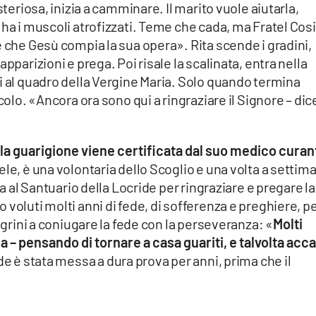
steriosa, inizia a camminare. Il marito vuole aiutarla,
 ha i muscoli atrofizzati. Teme che cada, ma Fratel Co
e che Gesù compia la sua opera». Rita scende i gradini,
pparizioni e prega. Poi risale la scalinata, entra nella
i al quadro della Vergine Maria. Solo quando termina
colo. «Ancora ora sono qui a ringraziare il Signore – dic
la guarigione viene certificata dal suo medico curan
ele, è una volontaria dello Scoglio e una volta a settim
ca al Santuario della Locride per ringraziare e pregare la
voluti molti anni di fede, di sofferenza e preghiere, p
legrini a coniugare la fede con la perseveranza: «
Molti
a – pensando di tornare a casa guariti, e talvolta acc
ede è stata messa a dura prova per anni, prima che il