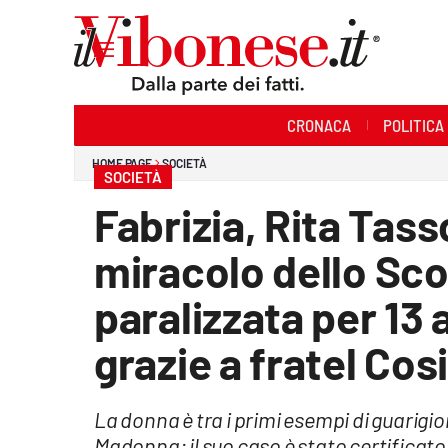
Sezioni
CRONACA
POLITICA
Cronaca
HOME PAGE
SOCIETÀ
SOCIETÀ
Politica
Fabrizia, Rita Tass
Sanità
miracolo dello Sco
Ambiente
paralizzata per 13 
Società
grazie a fratel Co
Cultura
La donna è tra i primi esempi di guarigio
Economia e Lavoro
Madonna: il suo caso è stato certificat