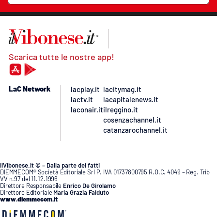
Scarica tutte le nostre app!
LaC Network
lacplay.it
lacitymag.it
lactv.it
lacapitalenews.it
laconair.it
ilreggino.it
cosenzachannel.it
catanzarochannel.it
ilVibonese.it © – Dalla parte dei fatti
DIEMMECOM® Società Editoriale Srl P. IVA 01737800795 R.O.C. 4049 – Reg. Trib
VV n.97 del 11.12.1996
Direttore Responsabile
Enrico De Girolamo
Direttore Editoriale
Maria Grazia Falduto
www.diemmecom.it