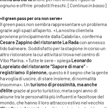
ognuno e offrire prodotti freschi. [
Continua in basso
]
«Il green pass per ora non serve»
Il green pass non sembra rappresentare un problema
grazie agli spazi all’aperto. «La nostra clientela
proviene principalmente dalla Calabria», conferma
Cesare Zappino del ristorante La Rada
con annesso
lido balneare. Soddisfatto per la stagione in corso un
altro ristoratore la cui attività si trova nel centro di
Vibo Marina. «Tutte le sere – spiega
Leonardo
Lopreiato del ristorante “Sapore di mare”
–
registriamo il pienone,
questo è il segno che la gente
ha voglia di uscire, di stare insieme, di normalità
insomma». Un
turismo di prossimità, ma anche
d’élite
grazie al porto turistico, meta ogni anno di
alcune tra le personalità più influenti e facoltose del
mondo, che hanno il loro attracco estivo nel vecchio