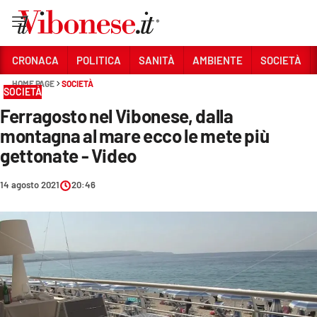
Vai
CRONACA
POLITICA
SANITÀ
AMBIENTE
SOCIETÀ
HOME PAGE
SOCIETÀ
Sezioni
SOCIETÀ
Ferragosto nel Vibonese, dalla
CRONACA
montagna al mare ecco le mete più
POLITICA
gettonate - Video
SANITÀ
14 agosto 2021
20:46
AMBIENTE
SOCIETÀ
CULTURA
ECONOMIA E LAVORO