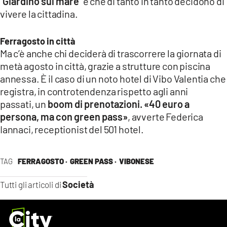
“
Giardino sul mare
” e che di tanto in tanto decidono di
vivere la cittadina.
Ferragosto in città
Ma c’è anche chi deciderà di trascorrere la giornata di
metà agosto in città, grazie a strutture con piscina
annessa. È il caso di un noto hotel di Vibo Valentia che
registra, in controtendenza rispetto agli anni
passati, un
boom di prenotazioni. «40 euro a
persona, ma con green pass»
, avverte Federica
Iannaci, receptionist del 501 hotel.
TAG
FERRAGOSTO ·
GREEN PASS ·
VIBONESE
Società
Tutti gli articoli di