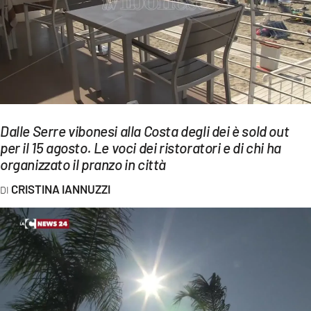
EVENTI
SPORT
Streaming
LAC TV
Dalle Serre vibonesi alla Costa degli dei è sold out
LAC NETWORK
per il 15 agosto. Le voci dei ristoratori e di chi ha
organizzato il pranzo in città
LAC ONAIR
CRISTINA IANNUZZI
LaC
Network
LACPLAY.IT
LACTV.IT
LACONAIR.IT