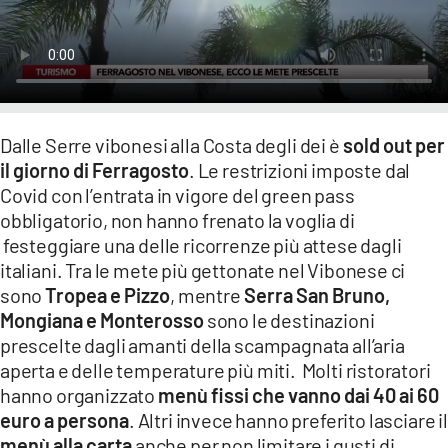
LACITYMAG.IT
ILREGGINO.IT
COSENZACHANNEL.IT
Dalle Serre vibonesi alla Costa degli dei è
sold out per
ILVIBONESE.IT
il giorno di Ferragosto
. Le restrizioni imposte dal
Covid con l’entrata in vigore del green pass
CATANZAROCHANNEL.IT
obbligatorio, non hanno frenato la voglia di
LACAPITALENEWS.IT
festeggiare una delle ricorrenze più attese dagli
italiani. Tra le mete più gettonate nel Vibonese ci
sono
Tropea e Pizzo
, mentre
Serra San Bruno,
App
Mongiana e Monterosso
sono le destinazioni
ANDROID
prescelte dagli amanti della scampagnata all’aria
aperta e delle temperature più miti. Molti ristoratori
APPLE
hanno organizzato
menù fissi che vanno dai 40 ai 60
euro a persona
. Altri invece hanno preferito lasciare il
menù alla carta
anche per non limitare i gusti di