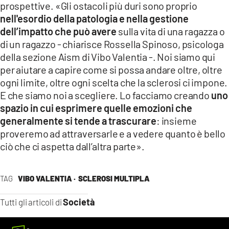
prospettive. «Gli ostacoli più duri sono proprio
nell'esordio della patologia e nella gestione
dell’impatto che può avere
sulla vita di una ragazza o
di un ragazzo - chiarisce Rossella Spinoso, psicologa
della sezione Aism di Vibo Valentia -. Noi siamo qui
per aiutare a capire come si possa andare oltre, oltre
ogni limite, oltre ogni scelta che la sclerosi ci impone.
E che siamo noi a scegliere. Lo facciamo creando
uno
spazio in cui esprimere quelle emozioni che
generalmente si tende a trascurare
: insieme
proveremo ad attraversarle e a vedere quanto è bello
ciò che ci aspetta dall’altra parte».
TAG
VIBO VALENTIA ·
SCLEROSI MULTIPLA
Società
Tutti gli articoli di