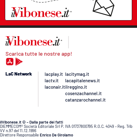
Scarica tutte le nostre app!
LaC Network
lacplay.it
lacitymag.it
lactv.it
lacapitalenews.it
laconair.it
ilreggino.it
cosenzachannel.it
catanzarochannel.it
ilVibonese.it © – Dalla parte dei fatti
DIEMMECOM® Società Editoriale Srl P. IVA 01737800795 R.O.C. 4049 – Reg. Trib
VV n.97 del 11.12.1996
Direttore Responsabile
Enrico De Girolamo