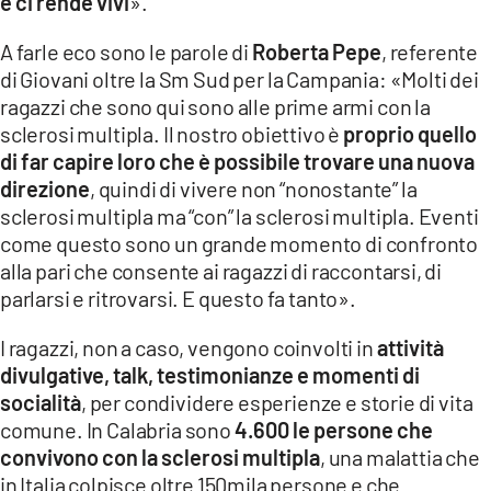
e ci rende vivi
».
A farle eco sono le parole di
Roberta Pepe
, referente
di Giovani oltre la Sm Sud per la Campania: «Molti dei
ragazzi che sono qui sono alle prime armi con la
sclerosi multipla. Il nostro obiettivo è
proprio quello
di far capire loro che è possibile trovare una nuova
direzione
, quindi di vivere non “nonostante” la
sclerosi multipla ma “con” la sclerosi multipla. Eventi
come questo sono un grande momento di confronto
alla pari che consente ai ragazzi di raccontarsi, di
parlarsi e ritrovarsi. E questo fa tanto».
I ragazzi, non a caso, vengono coinvolti in
attività
divulgative, talk, testimonianze e momenti di
socialità
, per condividere esperienze e storie di vita
comune. In Calabria sono
4.600 le persone che
convivono con la sclerosi multipla
, una malattia che
in Italia colpisce oltre 150mila persone e che