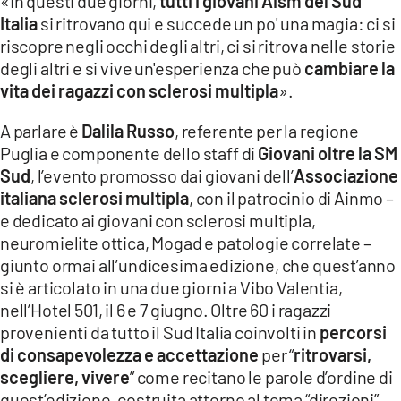
«In questi due giorni,
tutti i giovani Aism del Sud
Italia
si ritrovano qui e succede un po' una magia: ci si
LACITYMAG.IT
riscopre negli occhi degli altri, ci si ritrova nelle storie
ILREGGINO.IT
degli altri e si vive un'esperienza che può
cambiare la
vita dei ragazzi con sclerosi multipla
».
COSENZACHANNEL.IT
A parlare è
Dalila Russo
, referente per la regione
ILVIBONESE.IT
Puglia e componente dello staff di
Giovani oltre la SM
Sud
, l’evento promosso dai giovani dell’
Associazione
CATANZAROCHANNEL.IT
italiana sclerosi multipla
, con il patrocinio di Ainmo –
LACAPITALENEWS.IT
e dedicato ai giovani con sclerosi multipla,
neuromielite ottica, Mogad e patologie correlate –
giunto ormai all’undicesima edizione, che quest’anno
App
si è articolato in una due giorni a Vibo Valentia,
ANDROID
nell’Hotel 501, il 6 e 7 giugno. Oltre 60 i ragazzi
provenienti da tutto il Sud Italia coinvolti in
percorsi
APPLE
di consapevolezza e accettazione
per “
ritrovarsi,
scegliere, vivere
” come recitano le parole d’ordine di
quest’edizione, costruita attorno al tema “direzioni”.