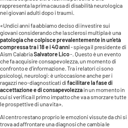
rappresenta la prima causa di disabilità neurologica
nei giovani adulti dopo i traumi.
«Undici anni fa abbiamo deciso di investire sui
giovani considerando che la sclerosi multipla è una
patologia che colpisce prevalentemente in un'età
compressa tra i 18 e i 40 anni
- spiega il presidente di
Aism Calabria
Salvatore Lico
-. Questo è un evento
che fa acquisire consapevolezza, un momento di
confronto e d’informazione. Tra i relatori ci sono
psicologi, neurologi: è un'occasione anche per i
ragazzi neo-diagnosticati di
facilitare la fase di
accettazione e di consapevolezza
in un momento in
cui si verifica il primo impatto che va a smorzare tutte
le prospettive di una vita».
Al centro restano proprio le emozioni vissute da chi si
trova ad affrontare una diagnosi che cambia le