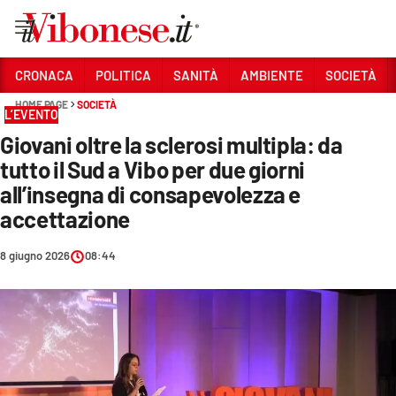
Vai
CRONACA
POLITICA
SANITÀ
AMBIENTE
SOCIETÀ
HOME PAGE
SOCIETÀ
Sezioni
L’EVENTO
Giovani oltre la sclerosi multipla: da
CRONACA
tutto il Sud a Vibo per due giorni
POLITICA
all’insegna di consapevolezza e
accettazione
SANITÀ
AMBIENTE
8 giugno 2026
08:44
SOCIETÀ
CULTURA
ECONOMIA E LAVORO