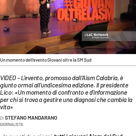
EVENTI
SPORT
Streaming
LAC TV
LAC NETWORK
Un momento dell'evento Giovani oltre la SM Sud
LAC ONAIR
VIDEO – L’evento, promosso dall’Aism Calabria, è
giunto ormai all’undicesima edizione. Il presidente
LaC
Lico: «Un momento di confronto e d’informazione
Network
per chi si trova a gestire una diagnosi che cambia la
LACPLAY.IT
vita»
STEFANO MANDARANO
LACTV.IT
GIORNALISTA
LACONAIR.IT