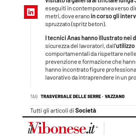
visitato la galleria artificiale lunga
Apple
eseguiti in contemporanea verso dire
metri, dove erano
in corso gli inter
spruzzato (spritz beton).
Vai
I tecnici Anas hanno illustrato nei d
sicurezza dei lavoratori, dall’
utilizzo
comportamentali da rispettare nelle 
prevenzione e formazione che hann
hanno incontrato figure professional
lavorativo da intraprendere in un pr
TAG
TRASVERSALE DELLE SERRE ·
VAZZANO
Tutti gli articoli di
Società