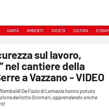
SANITÀ
AMBIENTE
SOCIETÀ
CULTURA
ECONOM
curezza sul lavoro,
” nel cantiere della
Serre a Vazzano - VIDEO
le Rambaldi De Fazio di Lamezia hanno potuto
zzazione del lotto Scornari, apprendendo anche
nti