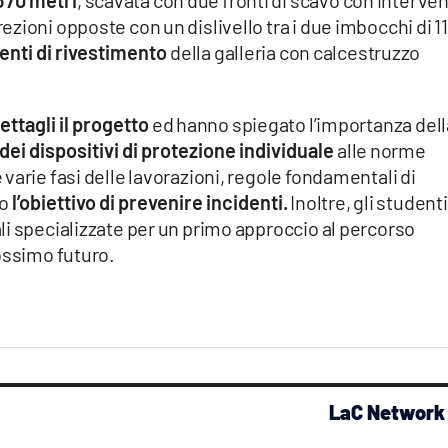
 370 metri
, scavata con due fronti di scavo con interven
zioni opposte con un dislivello tra i due imbocchi di 11
venti di rivestimento
della galleria con calcestruzzo
ettagli il progetto
ed hanno spiegato l’importanza dell
 dei dispositivi di protezione individuale
alle norme
varie fasi delle lavorazioni, regole fondamentali di
o
l’obiettivo di prevenire incidenti.
Inoltre, gli studenti
i specializzate per un primo approccio al percorso
ossimo futuro.
LaC Network