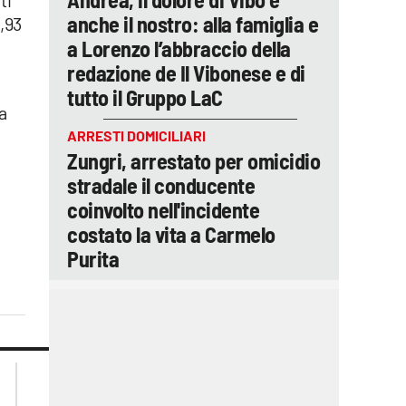
ti
anche il nostro: alla famiglia e
,93
a Lorenzo l’abbraccio della
redazione de Il Vibonese e di
tutto il Gruppo LaC
a
ARRESTI DOMICILIARI
Zungri, arrestato per omicidio
stradale il conducente
coinvolto nell'incidente
costato la vita a Carmelo
Purita
lacplay.it
lacitymag.it
lactv.it
lacapitalenews.it