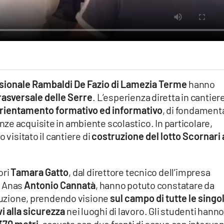
sionale Rambaldi De Fazio di Lamezia Terme
hanno
rasversale delle Serre
. L’esperienza diretta in cantiere
orientamento formativo ed informativo
, di fondament
ze acquisite in ambiente scolastico. In particolare,
 visitato il cantiere di
costruzione del lotto Scornari 
ori
Tamara Gatto
, dal direttore tecnico dell’impresa
o Anas
Antonio Cannatà
, hanno potuto constatare da
ecuzione, prendendo visione
sul campo di tutte le singo
vi alla sicurezza
nei luoghi di lavoro. Gli studenti hann