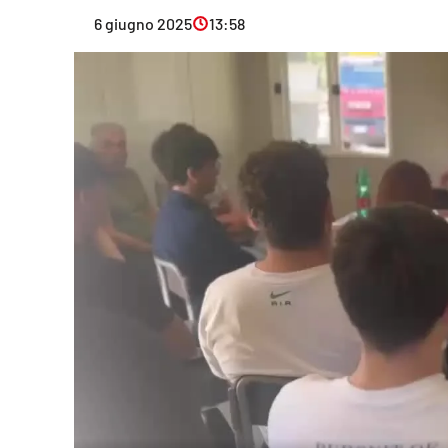
Eventi
6 giugno 2025
13:58
Sport
Streaming
LaC TV
Lac Network
LaC OnAir
LaC
Network
lacplay.it
lactv.it