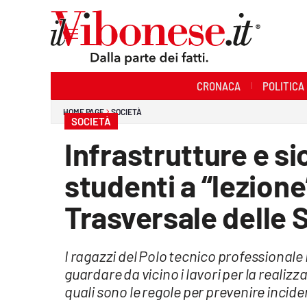
Sezioni
CRONACA
POLITICA
Cronaca
HOME PAGE
SOCIETÀ
SOCIETÀ
Politica
Infrastrutture e si
Sanità
studenti a “lezione
Ambiente
Trasversale delle 
Società
I ragazzi del Polo tecnico professiona
Cultura
guardare da vicino i lavori per la reali
Economia e Lavoro
quali sono le regole per prevenire incide