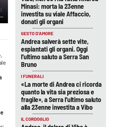
Minasi: morta la 23enne
investita su viale Affaccio,
donati gli organi
GESTO D’AMORE
Andrea salverà sette vite,
espiantati gli organi. Oggi
,
l’ultimo saluto a Serra San
ale
Bruno
I FUNERALI
a
«La morte di Andrea ci ricorda
quanto la vita sia preziosa e
fragile», a Serra l’ultimo saluto
alla 23enne investita a Vibo
le
IL CORDOGLIO
o
Andrea, il dolore di Vibo è