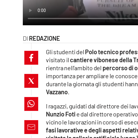
laconair.it
lacitymag.it
ilreggino.it
REDAZIONE
Gli studenti del
Polo tecnico profes
cosenzachannel.it
visitato il
cantiere vibonese della T
ilvibonese.it
rientra nell’ambito del
percorso di 
importanza per ampliare le conoscen
catanzarochannel.it
durante la giornata gli studenti hanno
Vazzano
.
lacapitalenews.it
I ragazzi, guidati dal direttore dei lav
Nunzio Foti
e dal direttore operativ
App
vicino le lavorazioni in corso di es
Android
fasi lavorative e degli aspetti relati