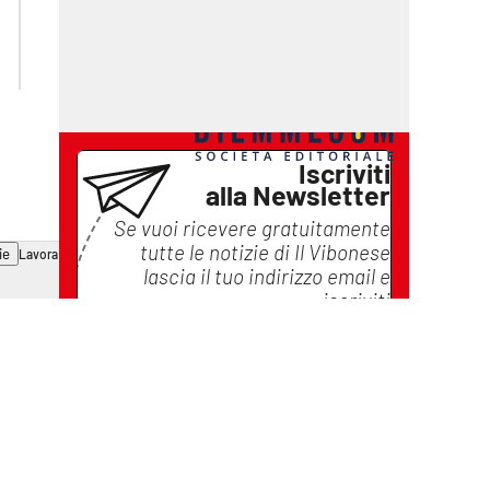
laconair.it
ilreggino.it
cosenzachannel.it
catanzarochannel.it
Iscriviti
alla Newsletter
Se vuoi ricevere gratuitamente
tutte le notizie di
Il Vibonese
ie
Lavora con noi
lascia il tuo indirizzo email e
iscriviti
Iscriviti