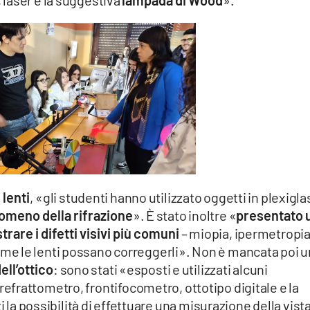
laser e la suggestiva
lampada di Wood
».
lenti
, «gli studenti hanno utilizzato oggetti in plexigla
omeno della rifrazione
». È stato inoltre «
presentato 
rare i difetti visivi più comuni
– miopia, ipermetropia
e le lenti possano correggerli». Non è mancata poi 
ell’ottico
: sono stati «esposti e utilizzati alcuni
frattometro, frontifocometro, ottotipo digitale e la
i la possibilità di effettuare una misurazione della vist