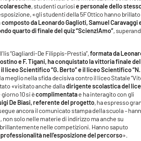
 scolaresche
, studenti curiosi
e personale dello stess
esposizione, «gli studenti della 5F Ottico hanno brillato
 composto da Leonardo Gaglioti, Samuel Caravaggi 
condo quarto di finale del quiz “ScienzIAmo”
, superand
l’Iis “Gagliardi-De Filippis-Prestia”,
formata da Leonar
stino e F. Tigani, ha conquistato la vittoria finale del
l liceo Scientifico “G. Berto” e il liceo Scientifico “N.
la meglio nella sfida decisiva contro il liceo Statale “Vit
stato «visitato anche dalla
dirigente scolastica del lic
e giorno 10 si è
complimentata
e ha interagito con gli
igi De Biasi, referente del progetto
, ha espresso gra
rosegue ancora il comunicato stampa della scuola – han
e
, non solo nelle materie di indirizzo ma anche su
brillantemente nelle competizioni. Hanno saputo
rofessionalità nell’esposizione del percorso
».