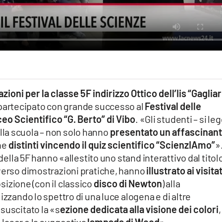
zioni per la classe 5F indirizzo Ottico dell’Iis “Gagliar
 partecipato con grande successo al
Festival delle
iceo Scientifico “G. Berto” di Vibo
. «Gli studenti – si le
la scuola – non solo hanno
presentato un affascinan
he
distinti vincendo il quiz scientifico “ScienzIAmo”
»
 della 5F hanno «allestito uno stand interattivo dal titol
averso dimostrazioni pratiche, hanno
illustrato ai visita
sizione (con il classico
disco di Newton
) alla
izzando lo spettro di una luce alogena e di altre
suscitato la «s
ezione dedicata alla visione dei colori
,