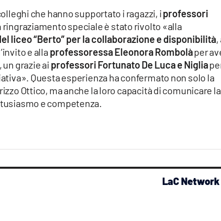
colleghi che hanno supportato i ragazzi, i
professori
n ringraziamento speciale è stato rivolto «alla
l liceo “Berto” per la collaborazione e disponibilità
,
invito e alla
professoressa Eleonora Rombolà
per av
, un grazie ai
professori Fortunato De Luca e Niglia
pe
ziativa». Questa esperienza ha confermato non solo la
rizzo Ottico, ma anche la loro capacità di comunicare la
 entusiasmo e competenza.
LaC Network