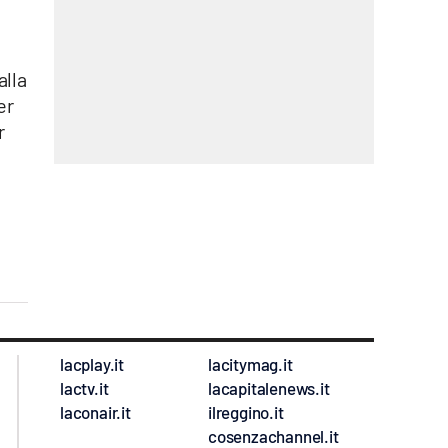
 alla
er
r
lacplay.it
lacitymag.it
lactv.it
lacapitalenews.it
laconair.it
ilreggino.it
cosenzachannel.it