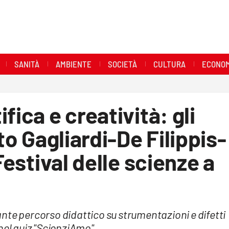
SANITÀ
AMBIENTE
SOCIETÀ
CULTURA
ECONOM
fica e creatività: gli
uto Gagliardi-De Filippis-
Festival delle scienze a
nte percorso didattico su strumentazioni e difetti
nel quiz "ScienziAmo"