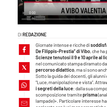
laconair.it
lacitymag.it
ilreggino.it
REDAZIONE
cosenzachannel.it
Giornate intense e ricche di
soddisfa
De Filippis-Prestia” di Vibo
, che ha
ilvibonese.it
Scienze tenutosi il 9 e 10 aprile al l
nel comunicato stampa diramato dal
catanzarochannel.it
percorso didattico
, ma si sono anc
lacapitalenews.it
Sotto la guida dei docenti, gli alunni
“Luce, manipolazione e vista”. Attr
i segreti della luce
: dalla sua compo
App
scomposizione tramite
prisma
(anal
Android
lampade)». Particolare interesse ha 