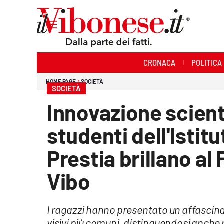
Sezioni
CRONACA
POLITICA
Cronaca
HOME PAGE
SOCIETÀ
SOCIETÀ
Politica
Innovazione scienti
Sanità
studenti dell'Istit
Ambiente
Prestia brillano al 
Società
Vibo
Cultura
I ragazzi hanno presentato un affascina
Economia e Lavoro
visivi più comuni, distinguendosi anche 