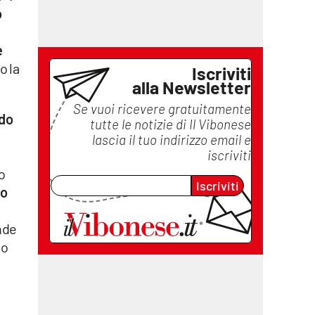
o
e
o la
Iscriviti
alla Newsletter
Se vuoi ricevere gratuitamente
do
tutte le notizie di
Il Vibonese
lascia il tuo indirizzo email e
iscriviti
o
Iscriviti
eo
nde
no