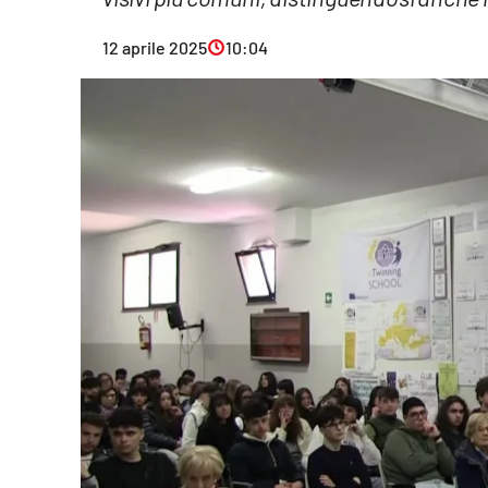
Eventi
12 aprile 2025
10:04
Sport
Streaming
LaC TV
Lac Network
LaC OnAir
LaC
Network
lacplay.it
lactv.it