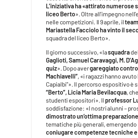
L’iniziativa ha «attirato numerose
liceo Berto
». Oltre all’impegno nell’
nelle competizioni. Il 9 aprile, il
team
Mariastella Facciolo ha vinto il se
squadra del liceo Berto».
Il giorno successivo, «la
squadra
del
Gaglioti, Samuel Caravaggi, M. D’Ago
quiz
». Dopo aver
gareggiato contro i
Machiavelli”
, «i ragazzi hanno avuto 
Capialbi”». Il percorso espositivo è 
“Berto”, Licia Maria Bevilacqua
, ch
studenti espositori». Il
professor Lu
soddisfazione: «I nostri alunni – p
dimostrato un’ottima preparazion
tematiche più generali, emergendo 
coniugare competenze tecniche e p