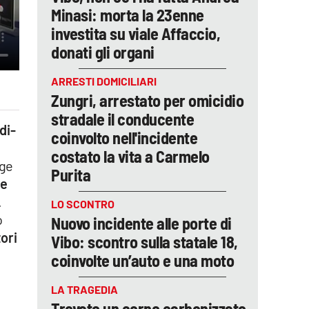
Minasi: morta la 23enne
investita su viale Affaccio,
donati gli organi
ARRESTI DOMICILIARI
Zungri, arrestato per omicidio
stradale il conducente
di-
coinvolto nell'incidente
costato la vita a Carmelo
gge
Purita
te
.
LO SCONTRO
o
Nuovo incidente alle porte di
tori
Vibo: scontro sulla statale 18,
coinvolte un’auto e una moto
LA TRAGEDIA
Trovato un corpo carbonizzato