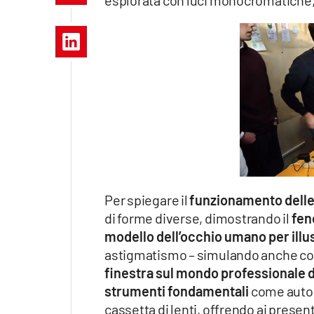
esplorata con luci monocromatiche, 
Apple
Vai
Per spiegare il
funzionamento delle 
di forme diverse, dimostrando il
fen
modello dell’occhio umano per illust
astigmatismo – simulando anche com
finestra sul mondo professionale d
strumenti fondamentali
come autore
cassetta di lenti, offrendo ai present