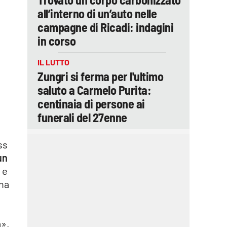
all’interno di un’auto nelle
campagne di Ricadi: indagini
in corso
IL LUTTO
Zungri si ferma per l'ultimo
saluto a Carmelo Purita:
centinaia di persone ai
funerali del 27enne
ss
un
 e
una
a».