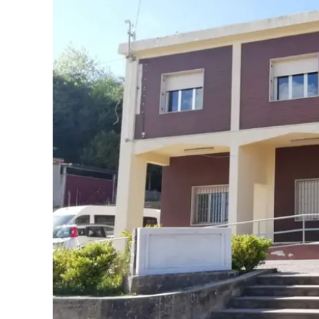
Eventi
Sport
Streaming
LaC TV
Lac Network
LaC OnAir
LaC
Network
lacplay.it
lactv.it