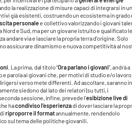
 per incentivare i partecipanti a
generare energie
ndo la realizzazione di misure capaci di integrarsi in u
ntivi già esistenti, costruendo un ecosistema in grado 
scita personale
e collettivo valorizzando i giovani tale
tra Nord e Sud, ma per un giovane istruito e qualificato l
a andare via e lasciare la propria terra d’origine. Solo
iamo assicurare dinamismo e nuova competitività al nos
ioni
. La prima, dal titolo “
Ora parlano i giovani
”, andrà a
o e parola ai giovani che, per motivi di studio e/o lavoro
irigersi verso mete differenti. Ad ascoltare, saranno i
mente siedono dal lato dei relatori (su tutti, i
 seconda sessione, infine, prevede l’
esibizione live di
 che ha
condiviso l’esperienza
di dover lasciare la propr
 di
riproporre il format
annualmente, rendendolo
lico sul tema delle politiche giovanili.