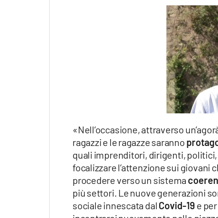
«Nell’occasione, attraverso un’agorà –
ragazzi e le ragazze saranno
protago
quali imprenditori, dirigenti, politici
focalizzare l’attenzione sui giovani
procedere verso un sistema
coeren
più settori. Le nuove generazioni so
sociale innescata dal
Covid-19
e per