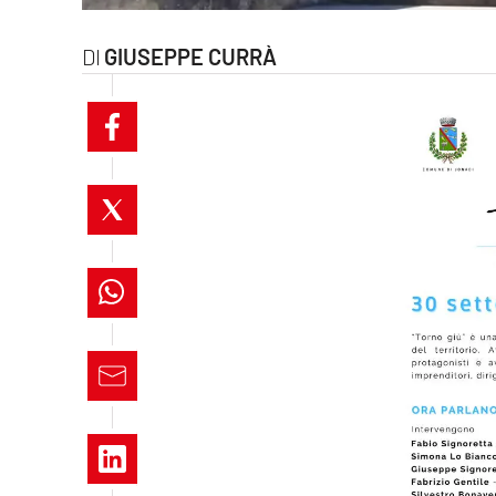
laconair.it
GIUSEPPE CURRÀ
lacitymag.it
ilreggino.it
cosenzachannel.it
ilvibonese.it
catanzarochannel.it
lacapitalenews.it
App
Android