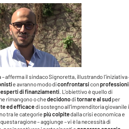
 afferma il sindaco Signoretta, illustrando l’iniziativa –
nisti
e avranno modo di
confrontarsi
con
professioni
,
esperti di finanziamenti
. L’obiettivo è quello di
 che rimangono o che
decidono
di
tornare al sud
per
te ed efficace
di sostegno all’imprenditoria giovanile 
no tra le categorie
più colpite
dalla crisi economica e
 questa ragione – aggiunge – vi è la necessità di