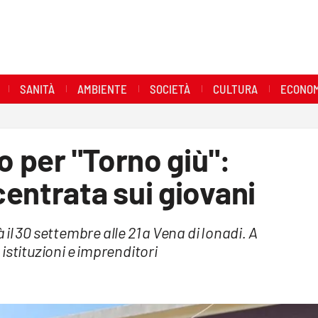
SANITÀ
AMBIENTE
SOCIETÀ
CULTURA
ECONOM
o per "Torno giù":
entrata sui giovani
à il 30 settembre alle 21 a Vena di Ionadi. A
istituzioni e imprenditori