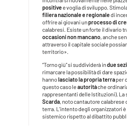
incontrarsi nuovamente nelle piazze,
positive
e voglia di sviluppo. Stimola
filiera nazionale e regionale
di ince
offrire ai giovani un
processo di cre
calabresi. Esiste un forte il divario 
occasioni non mancano
, anche senz
attraverso il capitale sociale poss
territorio».
“Torno giù” si suddividerà in
due sez
rimarcare la possibilità di dare spazi
hanno
lasciato la propria terra
per d
questo caso le
autorità
che ordinaria
rappresentanti delle Istituzioni). La
Scarda
, noto cantautore calabrese
terra. L’intento degli organizzatori è
sistemico rispetto al dibattito pubb