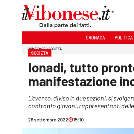
Sezioni
CRONACA
POLITICA
Cronaca
HOME PAGE
SOCIETÀ
SOCIETÀ
Politica
Ionadi, tutto pront
Sanità
manifestazione inc
Ambiente
L’evento, diviso in due sezioni, si svolger
Società
confronto giovani, rappresentanti delle 
Cultura
28 settembre 2022
15:10
Economia e Lavoro