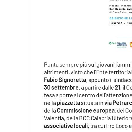
Apple
Vai
Punta sempre più sui giovani l’amm
altrimenti, visto che l’Ente territori
Fabio Signoretta
, appunto il sindac
30 settembre
, a partire dalle
21
, il 
tesa a porre al centro dell’attenzione
nella
piazzetta
situata in
via Petrar
della
Commissione europea
, del C
Valentia, della BCC Calabria Ulterio
associative locali
, tra cui Pro Loco e