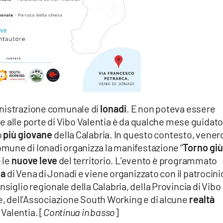
inistrazione comunale di
Ionadi
. E non poteva essere
ale alle porte di Vibo Valentia è da qualche mese guidato
o
più giovane
della Calabria. In questo contesto, vener
Comune di Ionadi organizza la manifestazione “
Torno giù
 le
nuove leve
del territorio. L’evento è programmato
ca
di Vena di Jonadi e viene organizzato con il patrocini
onsiglio regionale della Calabria, della Provincia di Vibo
re, dell’Associazione South Working e di alcune
realtà
 Valentia. [
Continua in basso
]