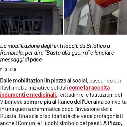
EVENTI
SPORT
Streaming
LAC TV
La mobilitazione degli enti locali, da Briatico a
Rombiolo, per dire “Basta alla guerra” e lanciare
LAC NETWORK
messaggi di pace
LAC ONAIR
G. D'A.
Dalle mobilitazioni in piazza ai social,
passando per
LaC
flash mob e iniziative solidali
come la raccolta
Network
indumenti e medicinali.
I cittadini e le Istituzioni del
LACPLAY.IT
Vibonese
sempre più al fianco dell’Ucraina
coinvolta
in una guerra drammatica dopo l’invasione della
LACTV.IT
Russia. Una scia di solidarietà che vede protagonisti
LACONAIR.IT
anche i Comuni e i luoghi simbolo dei paesi.
A Pizzo,