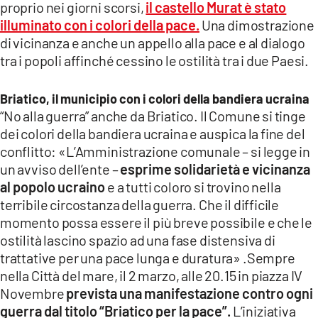
proprio nei giorni scorsi,
il castello Murat è stato
LACITYMAG.IT
illuminato con i colori della pace.
Una dimostrazione
di vicinanza e anche un appello alla pace e al dialogo
ILREGGINO.IT
tra i popoli affinché cessino le ostilità tra i due Paesi.
COSENZACHANNEL.IT
Briatico, il municipio con i colori della bandiera ucraina
ILVIBONESE.IT
“No alla guerra” anche da Briatico. Il Comune si tinge
dei colori della bandiera ucraina e auspica la fine del
CATANZAROCHANNEL.IT
conflitto: «L’Amministrazione comunale – si legge in
un avviso dell’ente –
esprime solidarietà e vicinanza
LACAPITALENEWS.IT
al popolo ucraino
e a tutti coloro si trovino nella
terribile circostanza della guerra. Che il difficile
App
momento possa essere il più breve possibile e che le
ANDROID
ostilità lascino spazio ad una fase distensiva di
trattative per una pace lunga e duratura» .Sempre
APPLE
nella Città del mare, il 2 marzo, alle 20.15 in piazza IV
Novembre
prevista una manifestazione contro ogni
guerra dal titolo “Briatico per la pace”.
L’iniziativa