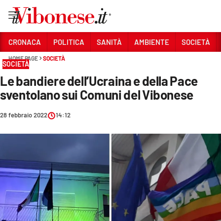
Vai
CRONACA
POLITICA
SANITÀ
AMBIENTE
SOCIETÀ
HOME PAGE
SOCIETÀ
Sezioni
SOCIETÀ
Le bandiere dell’Ucraina e della Pace
CRONACA
sventolano sui Comuni del Vibonese
POLITICA
28 febbraio 2022
14:12
SANITÀ
AMBIENTE
SOCIETÀ
CULTURA
ECONOMIA E LAVORO