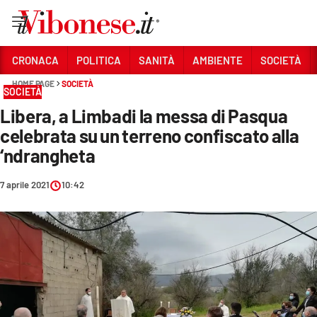
Vai
CRONACA
POLITICA
SANITÀ
AMBIENTE
SOCIETÀ
HOME PAGE
SOCIETÀ
Sezioni
SOCIETÀ
Libera, a Limbadi la messa di Pasqua
CRONACA
celebrata su un terreno confiscato alla
POLITICA
‘ndrangheta
SANITÀ
7 aprile 2021
10:42
AMBIENTE
SOCIETÀ
CULTURA
ECONOMIA E LAVORO