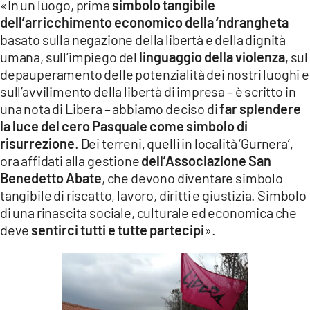
«In un luogo, prima
simbolo tangibile
LACITYMAG.IT
dell’arricchimento economico della ‘ndrangheta
basato sulla negazione della libertà e della dignità
ILREGGINO.IT
umana, sull’impiego del
linguaggio della violenza
, sul
depauperamento delle potenzialità dei nostri luoghi e
COSENZACHANNEL.IT
sull’avvilimento della libertà di impresa – è scritto in
ILVIBONESE.IT
una nota di Libera – abbiamo deciso di
far splendere
la luce del cero Pasquale come simbolo di
CATANZAROCHANNEL.IT
risurrezione
. Dei terreni, quelli in località ‘Gurnera’,
ora affidati alla gestione
dell’Associazione San
LACAPITALENEWS.IT
Benedetto Abate
, che devono diventare simbolo
tangibile di riscatto, lavoro, diritti e giustizia. Simbolo
App
di una rinascita sociale, culturale ed economica che
deve
sentirci tutti e tutte partecipi
».
ANDROID
APPLE