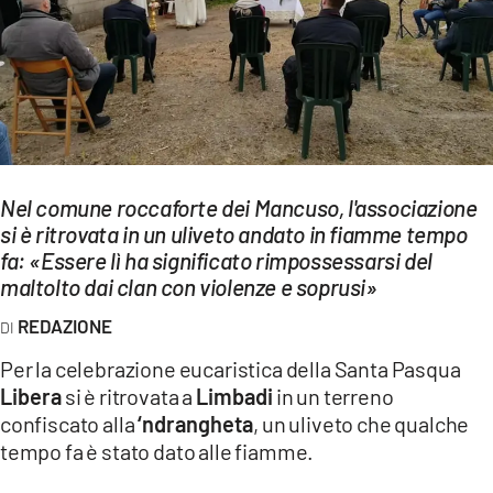
EVENTI
SPORT
Streaming
LAC TV
Nel comune roccaforte dei Mancuso, l'associazione
LAC NETWORK
si è ritrovata in un uliveto andato in fiamme tempo
fa: «Essere lì ha significato rimpossessarsi del
LAC ONAIR
maltolto dai clan con violenze e soprusi»
LaC
REDAZIONE
Network
Per la celebrazione eucaristica della Santa Pasqua
LACPLAY.IT
Libera
si è ritrovata a
Limbadi
in un terreno
confiscato alla
‘ndrangheta
, un uliveto che qualche
LACTV.IT
tempo fa è stato dato alle fiamme.
LACONAIR.IT