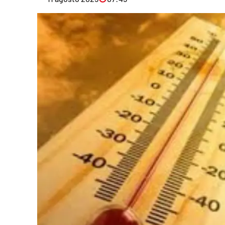
Eventi
Sport
Streaming
LaC TV
Lac Network
LaC OnAir
LaC
Network
lacplay.it
lactv.it