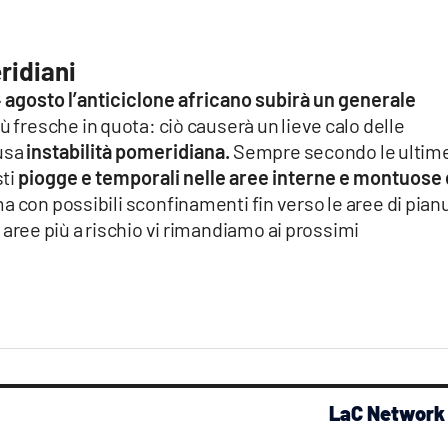
ridiani
 agosto l’anticiclone africano subirà un generale
iù fresche in quota: ciò causerà un lieve calo delle
usa
instabilità pomeridiana.
Sempre secondo le ultim
sti
piogge e temporali nelle aree interne e montuose 
a con possibili sconfinamenti fin verso le aree di pian
le aree più a rischio vi rimandiamo ai prossimi
LaC Network