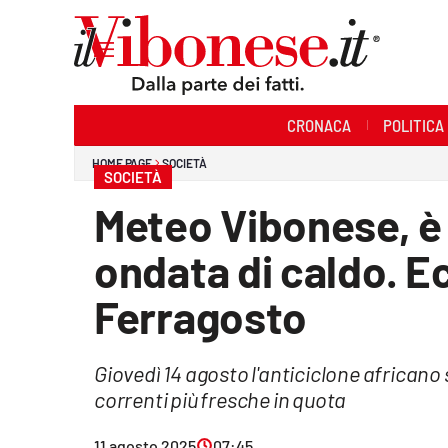
Sezioni
CRONACA
POLITICA
Cronaca
HOME PAGE
SOCIETÀ
SOCIETÀ
Politica
Meteo Vibonese, è 
Sanità
ondata di caldo. Ec
Ambiente
Ferragosto
Società
Giovedì 14 agosto l'anticiclone africano
Cultura
correnti più fresche in quota
Economia e Lavoro
11 agosto 2025
07:45