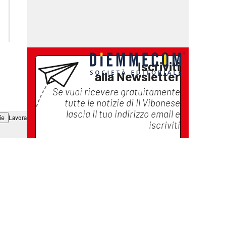
laconair.it
ilreggino.it
cosenzachannel.it
catanzarochannel.it
Iscriviti
alla Newsletter
Se vuoi ricevere gratuitamente
tutte le notizie di
Il Vibonese
lascia il tuo indirizzo email e
ie
Lavora con noi
iscriviti
Iscriviti