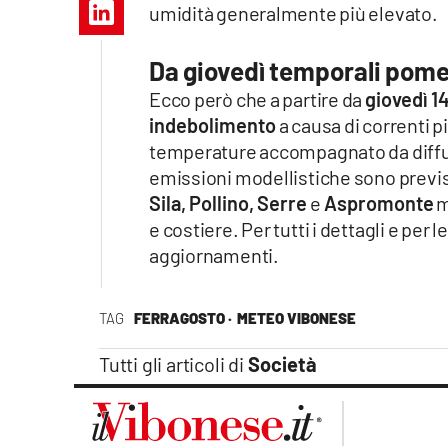
umidità generalmente più elevato.
Apple
Da giovedì temporali pome
Ecco però che a partire da
giovedì 14
Vai
indebolimento
a causa di correnti p
temperature accompagnato da diff
emissioni modellistiche sono previ
Sila, Pollino, Serre
e
Aspromonte
m
e costiere. Per tutti i dettagli e per 
aggiornamenti.
TAG
FERRAGOSTO ·
METEO VIBONESE
Tutti gli articoli di
Società