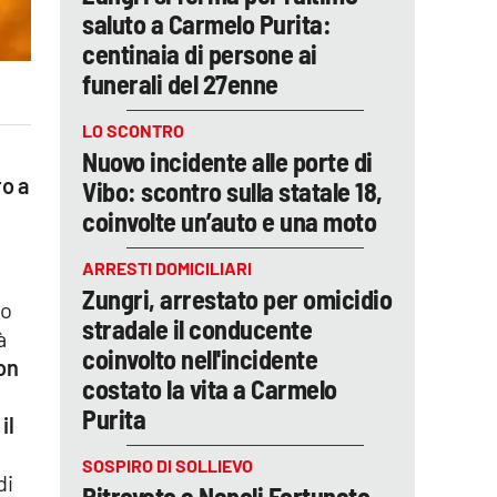
saluto a Carmelo Purita:
centinaia di persone ai
funerali del 27enne
LO SCONTRO
Nuovo incidente alle porte di
o a
Vibo: scontro sulla statale 18,
coinvolte un’auto e una moto
ARRESTI DOMICILIARI
Zungri, arrestato per omicidio
to
stradale il conducente
à
coinvolto nell'incidente
on
costato la vita a Carmelo
Purita
il
SOSPIRO DI SOLLIEVO
di
Ritrovato a Napoli Fortunato