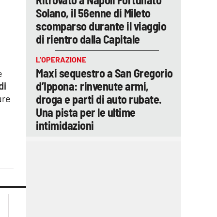
Solano, il 56enne di Mileto
scomparso durante il viaggio
di rientro dalla Capitale
L’OPERAZIONE
Maxi sequestro a San Gregorio
e
d’Ippona: rinvenute armi,
di
droga e parti di auto rubate.
ure
Una pista per le ultime
intimidazioni
lacplay.it
lacitymag.it
lactv.it
lacapitalenews.it