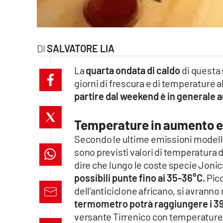
laconair.it
lacitymag.it
SALVATORE LIA
ilreggino.it
La
quarta ondata di caldo
di questa 
giorni di frescura e di temperature a
cosenzachannel.it
partire dal weekend è in generale
ilvibonese.it
Temperature in aumento e
catanzarochannel.it
Secondo le ultime emissioni modellis
sono previsti valori di temperatura d
lacapitalenews.it
dire che lungo le coste specie Jonic
possibili punte fino ai 35-36°C.
Picc
App
dell’anticiclone africano, si avranno 
termometro potrà raggiungere i 3
Android
versante Tirrenico con temperature