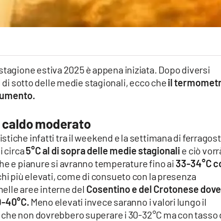
stagione estiva 2025 è appena iniziata. Dopo diversi
l di sotto delle medie stagionali, ecco che
il termometr
 aumento.
 caldo moderato
tiche infatti tra il weekend e la settimana di ferragos
i circa
5°C al di sopra delle medie stagionali
e ciò vorr
he e pianure si avranno temperature fino ai
33-34°C c
hi più elevati, come di consueto con la presenza
nelle aree interne del
Cosentino e del Crotonese dove 
9-40°C.
Meno elevati invece saranno i valori lungo il
 che non dovrebbero superare i 30-32°C ma con tasso 