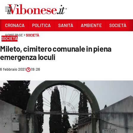
Vai
CRONACA
POLITICA
SANITÀ
AMBIENTE
SOCIETÀ
HOME PAGE
SOCIETÀ
Sezioni
SOCIETÀ
Mileto, cimitero comunale in piena
CRONACA
emergenza loculi
POLITICA
6 febbraio 2021
19:26
SANITÀ
AMBIENTE
SOCIETÀ
CULTURA
ECONOMIA E LAVORO