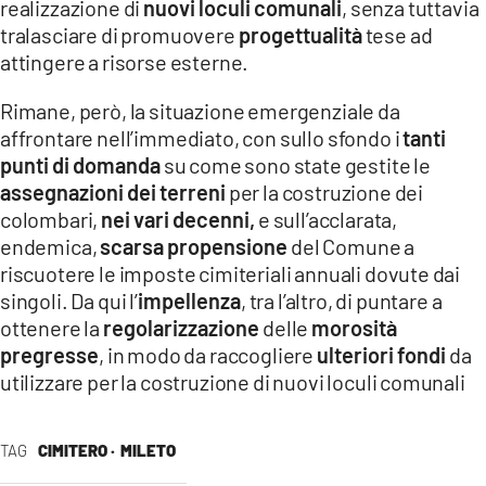
realizzazione di
nuovi loculi comunali
, senza tuttavia
tralasciare di promuovere
progettualità
tese ad
attingere a risorse esterne.
Rimane, però, la situazione emergenziale da
affrontare nell’immediato, con sullo sfondo i
tanti
punti di domanda
su come sono state gestite le
assegnazioni dei terreni
per la costruzione dei
colombari,
nei vari decenni,
e sull’acclarata,
endemica,
scarsa propensione
del Comune a
riscuotere le imposte cimiteriali annuali dovute dai
singoli. Da qui l’
impellenza
, tra l’altro, di puntare a
ottenere la
regolarizzazione
delle
morosità
pregresse
,
in modo da raccogliere
ulteriori fondi
da
utilizzare per la costruzione di nuovi loculi comunali
TAG
CIMITERO ·
MILETO