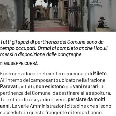
EVENTI
SPORT
Streaming
LAC TV
Tutti gli spazi di pertinenza del Comune sono da
tempo occupati. Ormai al completo anche i loculi
LAC NETWORK
messi a disposizione dalle congreghe
LAC ONAIR
GIUSEPPE CURRÀ
Emergenza loculi nel cimitero comunale di
Mileto
.
LaC
All’interno del camposanto ubicato nella frazione
Network
Paravati
, infatti,
non esistono
più
vani murari
, di
LACPLAY.IT
pertinenza del Comune, da destinare alla sepoltura.
Tale stato di cose, a dire il vero,
persiste da molti
LACTV.IT
anni
. Le varie Amministrazioni cittadine che si sono
LACONAIR.IT
succedute in questo frangente di tempo hanno