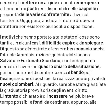
cercato di
mettere un argine
a questa
emergenza
LACITYMAG.IT
attingendo ai
posti
resi disponibili nelle
cappelle
di
proprietà
delle varie confraternite
attive sul
ILREGGINO.IT
territorio. Oggi, però, anche all’interno di queste
strutture non esistono più loculi a disposizione.
COSENZACHANNEL.IT
I
motivi
che hanno portato a tale stato di cose sono
ILVIBONESE.IT
tanti
e, in alcuni casi,
difficili
da
capire
e da
spiegare
.
CATANZAROCHANNEL.IT
Di questo ha dimostrato di essere
ben conscia
anche
l’attuale Amministrazione guidata dal sindaco
LACAPITALENEWS.IT
Salvatore Fortunato Giordano
, che ha dapprima
cercato di avere un
quadro chiaro della situazione
,
App
per poi indire nel dicembre scorso il
bando
per
l’assegnazione di posti per la realizzazione ai privati di
ANDROID
nuovi colombari
. Al riguardo, sarebbe stata già stilata
APPLE
la graduatoria provvisoria degli aventi diritto.
L’
intento
dichiarato è di
incassare
nel più breve
tempo possibile
fondi
da destinare, appunto, alla