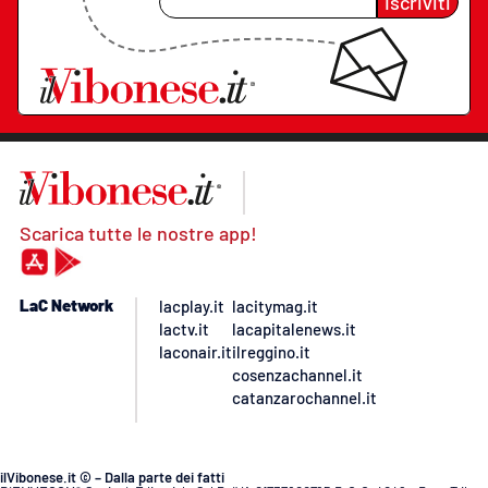
Iscriviti
Scarica tutte le nostre app!
LaC Network
lacplay.it
lacitymag.it
lactv.it
lacapitalenews.it
laconair.it
ilreggino.it
cosenzachannel.it
catanzarochannel.it
ilVibonese.it © – Dalla parte dei fatti