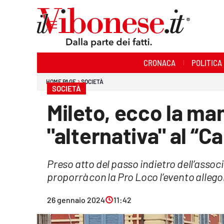
Sezioni
CRONACA
POLITICA
Cronaca
HOME PAGE
SOCIETÀ
SOCIETÀ
Politica
Mileto, ecco la ma
Sanità
"alternativa" al “C
Ambiente
Preso atto del passo indietro dell’associ
Società
proporrà con la Pro Loco l’evento allego
Cultura
26 gennaio 2024
11:42
Economia e Lavoro