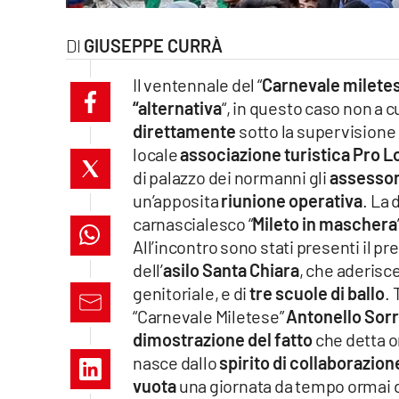
laconair.it
GIUSEPPE CURRÀ
lacitymag.it
Il ventennale del “
Carnevale milete
“alternativa
“, in questo caso non a 
ilreggino.it
direttamente
sotto la supervisione 
cosenzachannel.it
locale
associazione turistica
Pro L
di palazzo dei normanni gli
assessori
ilvibonese.it
un’apposita
riunione operativa
. La 
carnascialesco “
Mileto in maschera
catanzarochannel.it
All’incontro sono stati presenti il 
dell’
asilo Santa Chiara
, che aderisc
lacapitalenews.it
genitoriale, e di
tre scuole di ballo
. 
“Carnevale Miletese”
Antonello Sor
App
dimostrazione del fatto
che detta 
nasce dallo
spirito di collaborazion
Android
vuota
una giornata da tempo ormai 