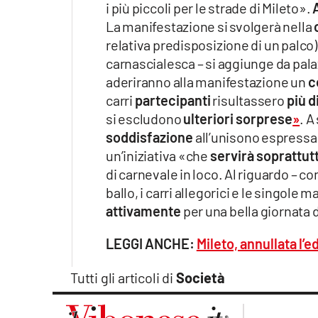
i più piccoli per le strade di Mileto».
Apple
La manifestazione si svolgerà nella
relativa predisposizione di un palco)
carnascialesca – si aggiunge da pal
aderiranno alla manifestazione un
c
Vai
carri
partecipanti
risultassero
più d
si escludono
ulteriori sorprese
»
. A
soddisfazione
all’unisono espressa d
un’iniziativa «che
servirà soprattutt
di carnevale in loco. Al riguardo – 
ballo, i carri allegorici e le singole
attivamente
per una bella giornata 
LEGGI ANCHE:
Mileto, annullata l’
Tutti gli articoli di
Società