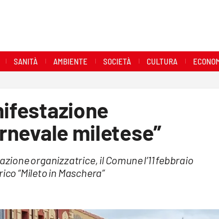
SANITÀ
AMBIENTE
SOCIETÀ
CULTURA
ECONOM
nifestazione
arnevale miletese”
azione organizzatrice, il Comune l’11 febbraio
rico “Mileto in Maschera”