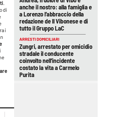
ti
.
anche il nostro: alla famiglia e
o di
a Lorenzo l’abbraccio della
e
redazione de Il Vibonese e di
e
tutto il Gruppo LaC
ra i
on
ARRESTI DOMICILIARI
e
Zungri, arrestato per omicidio
i
stradale il conducente
ne
coinvolto nell'incidente
costato la vita a Carmelo
are
Purita
lacplay.it
lacitymag.it