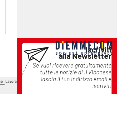
lactv.it
lacapitalenews.it
laconair.it
ilreggino.it
cosenzachannel.it
catanzarochannel.it
Iscriviti
alla Newsletter
Se vuoi ricevere gratuitamente
tutte le notizie di
Il Vibonese
lascia il tuo indirizzo email e
ie
Lavora con noi
iscriviti
Iscriviti