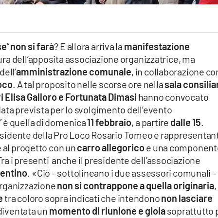
se
”
non si farà
? E allora arriva la
manifestazione
cura dell’apposita associazione organizzatrice, ma
dell’
amministrazione comunale
, in collaborazione co
oco
. A tal proposito nelle scorse ore nella
sala consilia
 Elisa Galloro e Fortunata Dimasi
hanno convocato
data prevista per lo svolgimento dell’evento
” è quella di domenica
11 febbraio
, a partire
dalle 15
.
presidente della Pro Loco Rosario Tomeo e rappresentant
e al progetto con un
carro allegorico
e una component
Tra i presenti anche il presidente dell’associazione
rentino
. «Ciò – sottolineano i due assessori comunali –
organizzazione
non si contrappone a quella originaria
e
tra coloro sopra indicati che intendono
non lasciare
diventata un
momento di riunione e gioia
soprattutto 