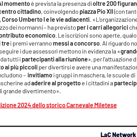
Al momento
è prevista la presenza di
oltre 200 figuran
centro cittadino
, coinvolgendo
piazza Pio XII
(con tant
,
Corso Umberto I e le vie adiacenti
. «L’organizzazion
azzo dei normanni – ha previsto
per i carri allegorici
ch
ontributo economico
. Le iscrizioni sono aperte, qualo
i tre
i premi verranno
messi a concorso
. Al riguardo n
 seguire i due assessori mettono in evidenza la «
grand
a tutti i
partecipanti alla riunione
», per l’attuazione d
o ai più piccoli
per divertirsi e avere una manifestazio
concludono –
invitiamo
i gruppi in maschera, le scuole di
 mascherine ad
aderire al progetto
e i cittadini a
partecip
di grande divertimento».
edizione 2024 dello storico Carnevale Miletese
LaC Network