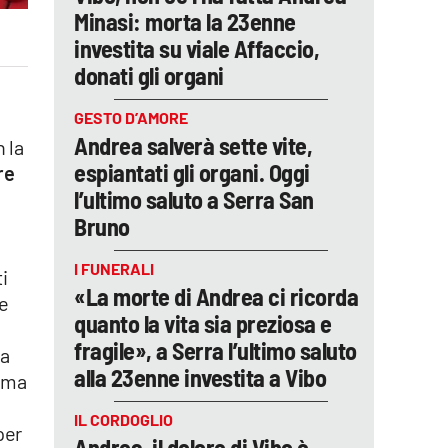
Minasi: morta la 23enne
investita su viale Affaccio,
donati gli organi
GESTO D’AMORE
Andrea salverà sette vite,
n la
espiantati gli organi. Oggi
re
l’ultimo saluto a Serra San
Bruno
I FUNERALI
i
«La morte di Andrea ci ricorda
e
quanto la vita sia preziosa e
fragile», a Serra l’ultimo saluto
 a
alla 23enne investita a Vibo
, ma
IL CORDOGLIO
per
Andrea, il dolore di Vibo è