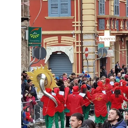
Eventi
Sport
Streaming
LaC TV
Lac Network
LaC OnAir
LaC
Network
lacplay.it
lactv.it