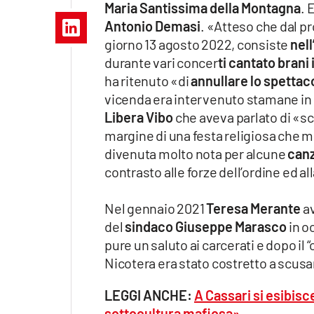
Maria Santissima della Montagna
. 
Apple
Antonio Demasi
. «Atteso che dal pr
giorno 13 agosto 2022, consiste
nell
durante vari concer
ti cantato brani
ha ritenuto «di
annullare lo spettac
Vai
vicenda era intervenuto stamane in 
Libera Vibo
che aveva parlato di «sce
margine di una festa religiosa che me
divenuta molto nota per alcune
canz
contrasto alle forze dell’ordine ed a
Nel gennaio 2021
Teresa Merante
av
del
sindaco Giuseppe Marasco
in o
pure un saluto ai carcerati e dopo il “
Nicotera era stato costretto a scusar
LEGGI ANCHE:
A Cassari si esibisc
sottocultura mafiosa»