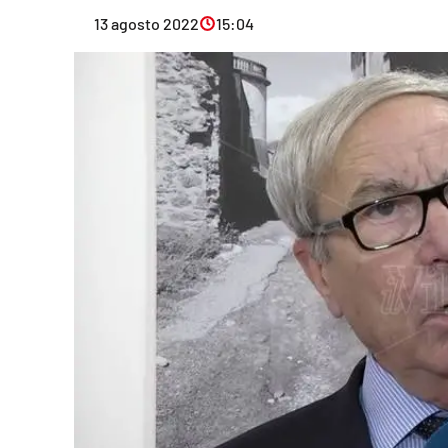
Eventi
13 agosto 2022
15:04
Sport
Streaming
LaC TV
Lac Network
LaC OnAir
LaC
Network
lacplay.it
lactv.it