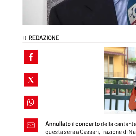
laconair.it
lacitymag.it
ilreggino.it
REDAZIONE
cosenzachannel.it
ilvibonese.it
catanzarochannel.it
lacapitalenews.it
App
Annullato
il
concerto
della cantante
Android
questa sera a Cassari, frazione di N