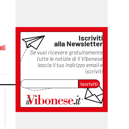
Iscriviti
alla Newsletter
ali
Se vuoi ricevere gratuitamente
tutte le notizie di
Il Vibonese
lascia il tuo indirizzo email e
iscriviti
Iscriviti
lacplay.it
lacitymag.it
lactv.it
lacapitalenews.it
laconair.it
ilreggino.it
cosenzachannel.it
catanzarochannel.it