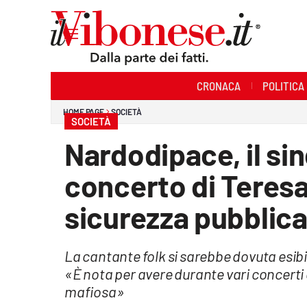
Sezioni
CRONACA
POLITICA
Cronaca
HOME PAGE
SOCIETÀ
SOCIETÀ
Politica
Nardodipace, il sin
Sanità
concerto di Teresa
Ambiente
sicurezza pubblic
Società
La cantante folk si sarebbe dovuta esibi
Cultura
«È nota per avere durante vari concerti 
Economia e Lavoro
mafiosa»