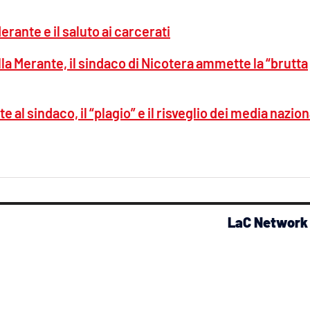
erante e il saluto ai carcerati
lla Merante, il sindaco di Nicotera ammette la “brutta
 al sindaco, il “plagio” e il risveglio dei media nazion
LaC Network