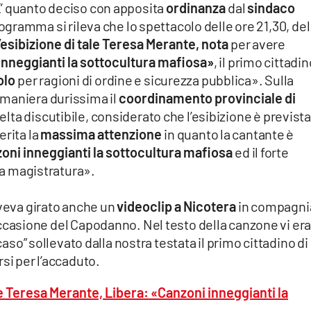
E’ quanto deciso con apposita
ordinanza
dal
sindaco
ogramma si rileva che lo spettacolo delle ore 21,30, del
’esibizione di tale Teresa Merante, nota
per avere
 inneggianti la sottocultura mafiosa»
, il primo cittadi
olo
per ragioni di ordine e sicurezza pubblica». Sulla
maniera durissima il
coordinamento provinciale di
lta discutibile, considerato che l’esibizione è prevista
rita la
massima attenzione
in quanto la cantante è
oni inneggianti la sottocultura mafiosa
ed il forte
lla magistratura».
eva girato anche un
videoclip a Nicotera
in compagni
ccasione del Capodanno. Nel testo della canzone vi er
caso” sollevato dalla nostra testata il primo cittadino di
si per l’accaduto.
e Teresa Merante, Libera: «Canzoni inneggianti la