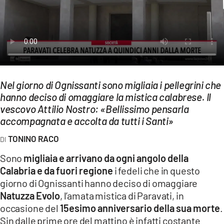
EVENTI
SPORT
Streaming
LAC TV
Nel giorno di Ognissanti sono migliaia i pellegrini che
hanno deciso di omaggiare la mistica calabrese. Il
LAC NETWORK
vescovo Attilio Nostro: «Bellissimo pensarla
LAC ONAIR
accompagnata e accolta da tutti i Santi»
TONINO RACO
LaC
Network
Sono
migliaia e arrivano da ogni angolo della
Calabria e da fuori regione
i fedeli che in questo
LACPLAY.IT
giorno di Ognissanti hanno deciso di omaggiare
LACTV.IT
Natuzza Evolo
, l’amata mistica di Paravati, in
occasione del
15esimo anniversario della sua morte
.
LACONAIR.IT
Sin dalle prime ore del mattino è infatti costante