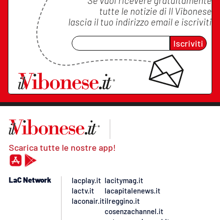
Se vuoi ricevere gratuitamente
tutte le notizie di
Il Vibonese
lascia il tuo indirizzo email e iscriviti
Iscriviti
Scarica tutte le nostre app!
LaC Network
lacplay.it
lacitymag.it
lactv.it
lacapitalenews.it
laconair.it
ilreggino.it
cosenzachannel.it