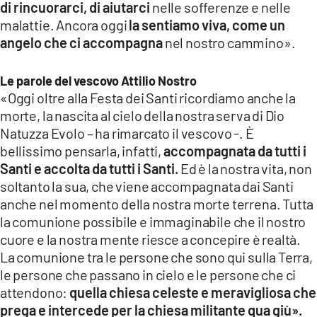
di rincuorarci, di aiutarci
nelle sofferenze e nelle
malattie. Ancora oggi
la sentiamo viva, come un
angelo che ci accompagna
nel nostro cammino».
Le parole del vescovo Attilio Nostro
«Oggi oltre alla Festa dei Santi ricordiamo anche la
morte, la nascita al cielo della nostra serva di Dio
Natuzza Evolo – ha rimarcato il vescovo -. È
bellissimo pensarla, infatti,
accompagnata da tutti i
Santi e accolta da tutti i Santi.
Ed è la nostra vita, non
soltanto la sua, che viene accompagnata dai Santi
anche nel momento della nostra morte terrena. Tutta
la comunione possibile e immaginabile che il nostro
cuore e la nostra mente riesce a concepire è realtà.
La comunione tra le persone che sono qui sulla Terra,
le persone che passano in cielo e le persone che ci
attendono:
quella chiesa celeste e meravigliosa che
prega e intercede per la chiesa militante qua giù».