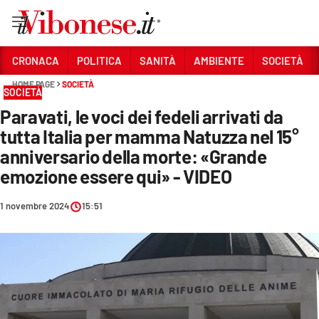
Vai
CRONACA
POLITICA
SANITÀ
AMBIENTE
SOCIETÀ
HOME PAGE
SOCIETÀ
Sezioni
SOCIETÀ
Paravati, le voci dei fedeli arrivati da
CRONACA
tutta Italia per mamma Natuzza nel 15°
POLITICA
anniversario della morte: «Grande
emozione essere qui» - VIDEO
SANITÀ
AMBIENTE
1 novembre 2024
15:51
SOCIETÀ
CULTURA
ECONOMIA E LAVORO