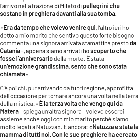
l’arrivo nella frazione di Mileto di
pellegrini che
LACITYMAG.IT
sostano in preghiera davanti alla sua tomba.
ILREGGINO.IT
«
Era da tempo che volevo venire qui
, l’altro ieri ho
detto a mio marito che sentivo questo forte bisogno –
COSENZACHANNEL.IT
commenta una signora arrivata stamattina presto
da
ILVIBONESE.IT
Catania
-, appena siamo arrivati ho
scoperto che
fosse l’anniversario
della morte. È stata
CATANZAROCHANNEL.IT
un’emozione grandissima, sento che sono stata
chiamata
».
LACAPITALENEWS.IT
C’è poi chi, pur arrivando da fuori regione, approfitta
App
dell’occasione per tornare ancora una volta nella terra
della mistica. «
È la terza volta che vengo qui da
ANDROID
Matera
– spiega un’altra signora – volevo esserci
APPLE
assieme anche oggi con mio marito perché siamo
molto legati a Natuzza». E ancora: «
Natuzza è stata la
mamma di tutti noi. Con le sue preghiere ha cercato