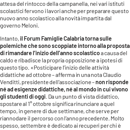
attesa del rintocco della campanella, nei vari istituti
scolastici fervono i lavori anche per preparare questo
nuovo anno scolastico alla novità impartita dal
governo Meloni.
Intanto,
il Forum Famiglie Calabria torna sulle
polemiche che sono scoppiate intorno alla proposta
di rimandare l’inizio dell’anno scolastico
a causa del
caldo e ribadisce la propria opposizione a ipotesi di
questo tipo. «Posticipare l’inizio delle attività
didattiche ad ottobre – afferma in una nota Claudio
Venditti, presidente dell’associazione –
non risponde
né ad esigenze didattiche, né al mondo in cui vivono
gli studenti di oggi
. Da un punto di vista didattico,
spostare al 1° ottobre significa rinunciare a quel
tempo, in genere di due settimane, che serve per
riannodare il percorso con l’anno precedente. Molto
spesso, settembre è dedicato ai recuperi per chi è