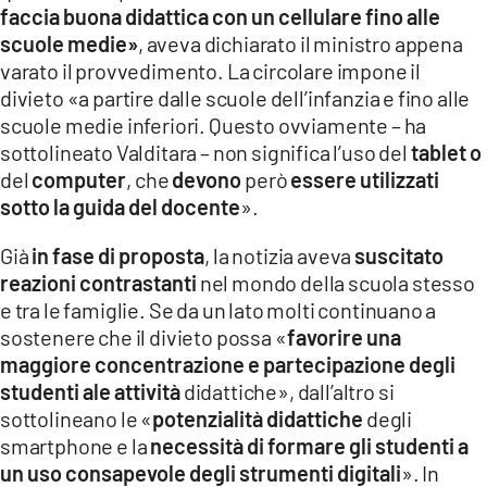
faccia buona didattica con un cellulare fino alle
scuole medie»
, aveva dichiarato il ministro appena
varato il provvedimento. La circolare impone il
divieto «a partire dalle scuole dell’infanzia e fino alle
scuole medie inferiori. Questo ovviamente – ha
sottolineato Valditara – non significa l’uso del
tablet o
del
computer
, che
devono
però
essere utilizzati
sotto la guida del docente
».
Già
in fase di proposta
, la notizia aveva
suscitato
reazioni contrastanti
nel mondo della scuola stesso
e tra le famiglie. Se da un lato molti continuano a
sostenere che il divieto possa «
favorire una
maggiore concentrazione e partecipazione degli
studenti ale attività
didattiche», dall’altro si
sottolineano le «
potenzialità didattiche
degli
smartphone e la
necessità di formare gli studenti a
un uso consapevole degli strumenti digitali
». In