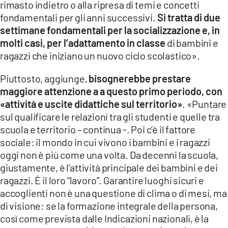
rimasto indietro o alla ripresa di temi e concetti
fondamentali per gli anni successivi.
Si tratta di due
settimane fondamentali per la socializzazione e, in
molti casi, per l’adattamento in classe
di bambini e
ragazzi che iniziano un nuovo ciclo scolastico».
Piuttosto, aggiunge,
bisognerebbe prestare
maggiore attenzione a a questo primo periodo, con
«attività e uscite didattiche sul territorio»
. «Puntare
sul qualificare le relazioni tra gli studenti e quelle tra
scuola e territorio – continua -. Poi c’è il fattore
sociale: il mondo in cui vivono i bambini e i ragazzi
oggi non è più come una volta. Da decenni la scuola,
giustamente, è l’attività principale dei bambini e dei
ragazzi. È il loro “lavoro”. Garantire luoghi sicuri e
accoglienti non è una questione di clima o di mesi, ma
di visione: se la formazione integrale della persona,
così come prevista dalle Indicazioni nazionali, è la