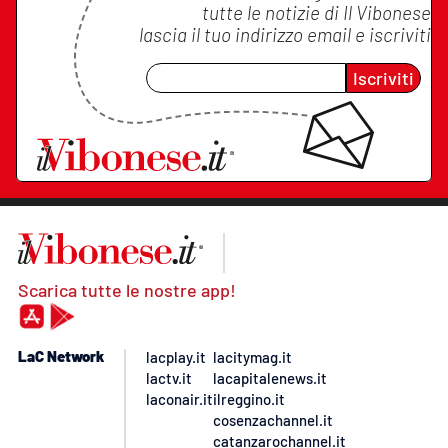
tutte le notizie di
Il Vibonese
lascia il tuo indirizzo email e iscriviti
Iscriviti
Scarica tutte le nostre app!
LaC Network
lacplay.it
lacitymag.it
lactv.it
lacapitalenews.it
laconair.it
ilreggino.it
cosenzachannel.it
catanzarochannel.it