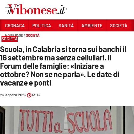
Vai
CRONACA
POLITICA
SANITÀ
AMBIENTE
SOCIETÀ
HOME PAGE
SOCIETÀ
Sezioni
SOCIETÀ
Scuola, in Calabria si torna sui banchi il
CRONACA
16 settembre ma senza cellullari. Il
POLITICA
Forum delle famiglie: «Iniziare a
ottobre? Non se ne parla». Le date di
SANITÀ
vacanze e ponti
AMBIENTE
24 agosto 2024
13:14
SOCIETÀ
CULTURA
ECONOMIA E LAVORO