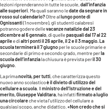
lezioni riprenderanno in tutte le scuole,
dall’infanzia
LACITYMAG.IT
alle superiori
. Ma quali saranno le
date da segnare in
rosso sul calendario?
Oltre al
lungo ponte di
ILREGGINO.IT
Ognissanti
(1 novembre), gli studenti calabresi
COSENZACHANNEL.IT
potranno godere delle
vacanze natalizie dal 23
dicembre al 6 gennaio
, di quelle
pasquali dal 17 al 22
ILVIBONESE.IT
aprile
e di
altri ponti il 26 aprile, il 2 e il 3 maggio. La
scuola terminerà il 7 giugno
per le scuole primarie e
CATANZAROCHANNEL.IT
secondarie di primo e secondo grado, mentre per
la
LACAPITALENEWS.IT
scuola dell’infanzia
la chiusura è prevista per
il 30
giugno
.
App
La prima
novità, per tutti
, che caratterizza questo
ANDROID
nuovo anno scolastico
è il divieto di utilizzo del
cellulare a scuola
. Il
ministro dell’Istruzione e del
APPLE
merito, Giuseppe Valditara
, ha infatti
firmato a luglio
una circolare
che vieta l’utilizzo del cellulare a
qualsiasi scopo, anche didattico.
«Non credo che si