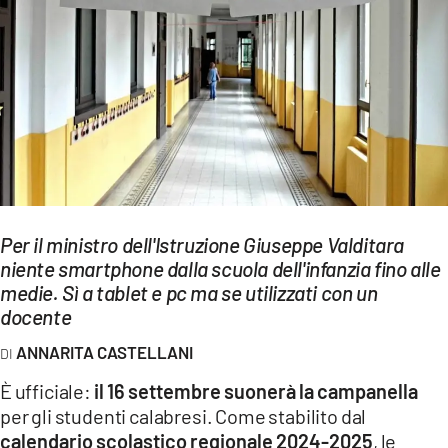
EVENTI
SPORT
Streaming
LAC TV
LAC NETWORK
LAC ONAIR
Per il ministro dell'Istruzione Giuseppe Valditara
niente smartphone dalla scuola dell'infanzia fino alle
medie. Sì a tablet e pc ma se utilizzati con un
LaC
Network
docente
LACPLAY.IT
ANNARITA CASTELLANI
LACTV.IT
È ufficiale:
il 16 settembre suonerà la campanella
per gli studenti calabresi. Come stabilito dal
LACONAIR.IT
calendario scolastico regionale 2024-2025
, le