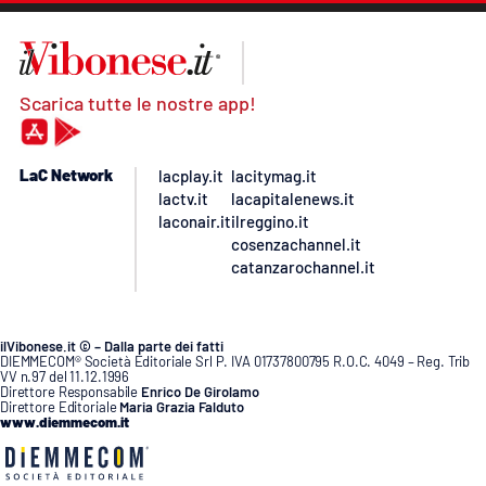
Scarica tutte le nostre app!
LaC Network
lacplay.it
lacitymag.it
lactv.it
lacapitalenews.it
laconair.it
ilreggino.it
cosenzachannel.it
catanzarochannel.it
ilVibonese.it © – Dalla parte dei fatti
DIEMMECOM® Società Editoriale Srl P. IVA 01737800795 R.O.C. 4049 – Reg. Trib
VV n.97 del 11.12.1996
Direttore Responsabile
Enrico De Girolamo
Direttore Editoriale
Maria Grazia Falduto
www.diemmecom.it