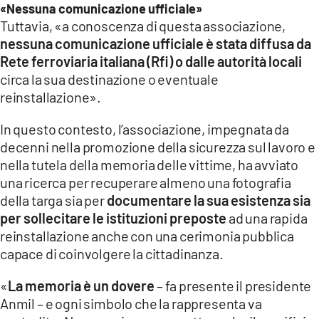
«Nessuna comunicazione ufficiale»
Tuttavia, «a conoscenza di questa associazione,
nessuna comunicazione ufficiale è stata diffusa da
Rete ferroviaria italiana (Rfi) o dalle autorità locali
circa la sua destinazione o eventuale
reinstallazione».
In questo contesto, l’associazione, impegnata da
decenni nella promozione della sicurezza sul lavoro e
nella tutela della memoria delle vittime, ha avviato
una ricerca per recuperare almeno una fotografia
della targa sia per
documentare la sua esistenza sia
per sollecitare le istituzioni preposte
ad una rapida
reinstallazione anche con una cerimonia pubblica
capace di coinvolgere la cittadinanza.
«
La memoria è un dovere
– fa presente il presidente
Anmil – e ogni simbolo che la rappresenta va