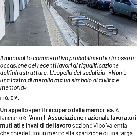
EVENTI
SPORT
Streaming
LAC TV
Il manufatto commerativo probabilmente rimosso in
LAC NETWORK
occasione dei recenti lavori di riqualificazione
dell’infrastruttura. L’appello del sodalizio: «Non è
LAC ONAIR
una lastra di metallo ma un simbolo di civiltà e
memoria»
LaC
Network
G. D'A.
LACPLAY.IT
Un appello «per il recupero della memoria».
A
lanciarlo è
l’Anmil, Associazione nazionale lavoratori
LACTV.IT
mutilati e invalidi del lavoro
sezione Vibo Valentia
LACONAIR.IT
che chiede lumi in merito alla sparizione di una targa