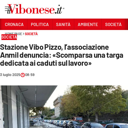
Vai
CRONACA
POLITICA
SANITÀ
AMBIENTE
SOCIETÀ
HOME PAGE
SOCIETÀ
Sezioni
SOCIETÀ
Stazione Vibo Pizzo, l’associazione
CRONACA
Anmil denuncia: «Scomparsa una targa
POLITICA
dedicata ai caduti sul lavoro»
SANITÀ
3 luglio 2025
08:59
AMBIENTE
SOCIETÀ
CULTURA
ECONOMIA E LAVORO