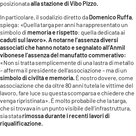
posizionata
alla stazione di Vibo Pizzo.
LACITYMAG.IT
In particolare, il sodalizio diretto da
Domenico Ruffa
,
ILREGGINO.IT
spiega: «Quella targa per anni ha rappresentato un
simbolo di
memoria e rispetto
: quella dedicata ai
COSENZACHANNEL.IT
caduti sul lavoro». A notarne l’assenza diversi
associati che hanno notato e segnalato all’Anmil
ILVIBONESE.IT
vibonese l’assenza del manufatto commerativo:
CATANZAROCHANNEL.IT
«Non si tratta semplicemente di una lastra di metallo
– afferma il presidente dell’associazione – ma di un
LACAPITALENEWS.IT
simbolo di civiltà e memoria.
È nostro dovere, come
associazione che da oltre 80 anni tutela le vittime del
App
lavoro, fare luce su questa scomparsa e chiedere che
venga ripristinata». È molto probabile che la targa,
ANDROID
che si trovava in un punto visibile dell’infrastruttura,
APPLE
sia stata
rimossa durante i recenti lavori di
riqualificazione.