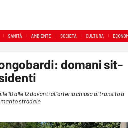
SANITÀ
AMBIENTE
SOCIETÀ
CULTURA
ECONOM
Longobardi: domani sit-
esidenti
 10 alle 12 davanti all’arteria chiusa al transito a
 manto stradale