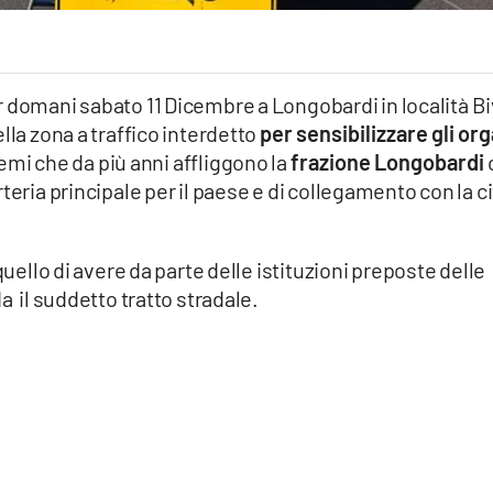
 domani sabato 11 Dicembre a Longobardi in località Bi
lla zona a traffico interdetto
per sensibilizzare gli org
emi che da più anni affliggono la
frazione Longobardi
teria principale per il paese e di collegamento con la ci
quello di avere da parte delle istituzioni preposte delle
a il suddetto tratto stradale.