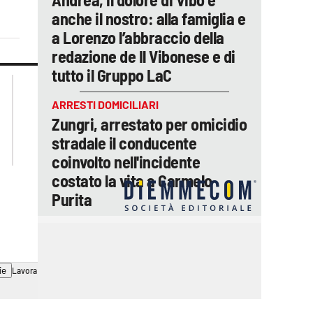
anche il nostro: alla famiglia e
a Lorenzo l’abbraccio della
redazione de Il Vibonese e di
tutto il Gruppo LaC
lacplay.it
lacitymag.it
lactv.it
lacapitalenews.it
ARRESTI DOMICILIARI
laconair.it
ilreggino.it
Zungri, arrestato per omicidio
cosenzachannel.it
stradale il conducente
catanzarochannel.it
coinvolto nell'incidente
costato la vita a Carmelo
Purita
ie
Lavora con noi