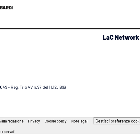
BARDI
LaC Network
9 – Reg. Trib VV n.97 del 11.12.1996
Gestisci preferenze cook
 alla redazione
Privacy
Cookie policy
Note legali
 riservati