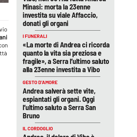
Minasi: morta la 23enne
investita su viale Affaccio,
donati gli organi
vio
I FUNERALI
ani
«La morte di Andrea ci ricorda
con
quanto la vita sia preziosa e
ttà
fragile», a Serra l’ultimo saluto
alla 23enne investita a Vibo
GESTO D’AMORE
Andrea salverà sette vite,
espiantati gli organi. Oggi
l’ultimo saluto a Serra San
Bruno
IL CORDOGLIO
Andrea, il dolore di Vibo è