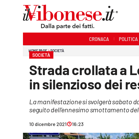
Sezioni
CRONACA
POLITICA
Cronaca
HOME PAGE
SOCIETÀ
SOCIETÀ
Politica
Strada crollata a 
Sanità
in silenzioso dei r
Ambiente
La manifestazione si svolgerà sabato dalle
Società
seguito dell’ennesimo smottamento del
Cultura
10 dicembre 2021
16:23
Economia e Lavoro