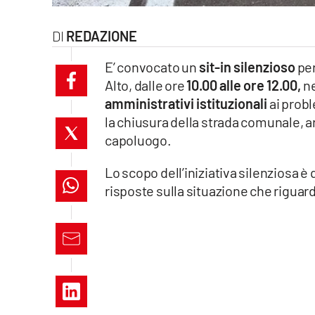
laconair.it
REDAZIONE
lacitymag.it
E’ convocato un
sit-in silenzioso
per
Alto, dalle ore
10.00 alle ore 12.00,
ne
ilreggino.it
amministrativi istituzionali
ai probl
cosenzachannel.it
la chiusura della strada comunale, ar
capoluogo.
ilvibonese.it
Lo scopo dell’iniziativa silenziosa è 
catanzarochannel.it
risposte sulla situazione che riguard
lacapitalenews.it
App
Android