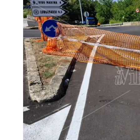
Eventi
Sport
Streaming
LaC TV
Lac Network
LaC OnAir
LaC
Network
lacplay.it
lactv.it