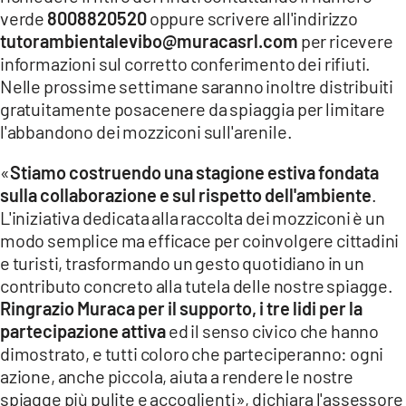
verde
8008820520
oppure scrivere all'indirizzo
tutorambientalevibo@muracasrl.com
per ricevere
informazioni sul corretto conferimento dei rifiuti.
Nelle prossime settimane saranno inoltre distribuiti
gratuitamente posacenere da spiaggia per limitare
l'abbandono dei mozziconi sull'arenile.
«
Stiamo costruendo una stagione estiva fondata
sulla collaborazione e sul rispetto dell'ambiente
.
L'iniziativa dedicata alla raccolta dei mozziconi è un
modo semplice ma efficace per coinvolgere cittadini
e turisti, trasformando un gesto quotidiano in un
contributo concreto alla tutela delle nostre spiagge.
Ringrazio Muraca per il supporto, i tre lidi per la
partecipazione attiva
ed il senso civico che hanno
dimostrato, e tutti coloro che parteciperanno: ogni
azione, anche piccola, aiuta a rendere le nostre
spiagge più pulite e accoglienti», dichiara l'assessore