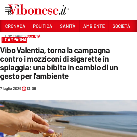
Vai
CRONACA
POLITICA
SANITÀ
AMBIENTE
SOCIETÀ
HOME PAGE
SOCIETÀ
Sezioni
L CAMPAGNA
Vibo Valentia, torna la campagna
CRONACA
contro i mozziconi di sigarette in
POLITICA
spiaggia: una bibita in cambio di un
gesto per l'ambiente
SANITÀ
AMBIENTE
7 luglio 2026
13:06
SOCIETÀ
CULTURA
ECONOMIA E LAVORO