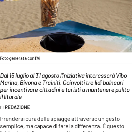
EVENTI
SPORT
Streaming
LAC TV
LAC NETWORK
Foto generata con l'Ai
LAC ONAIR
Dal 15 luglio al 31 agosto l'iniziativa interesserà Vibo
Marina, Bivona e Trainiti. Coinvolti tre lidi balneari
LaC
per incentivare cittadini e turisti a mantenere pulito
Network
il litorale
LACPLAY.IT
REDAZIONE
LACTV.IT
Prendersi cura delle spiagge attraverso un gesto
semplice, ma capace di fare la differenza. È questo
LACONAIR.IT