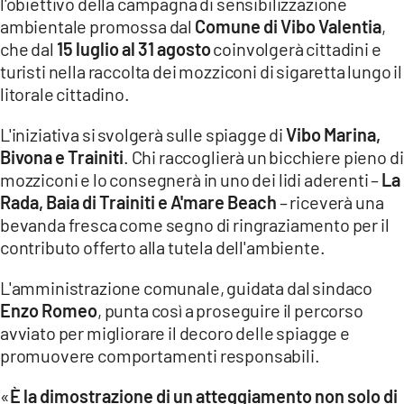
l'obiettivo della campagna di sensibilizzazione
LACITYMAG.IT
ambientale promossa dal
Comune di Vibo Valentia
,
che dal
15 luglio al 31 agosto
coinvolgerà cittadini e
ILREGGINO.IT
turisti nella raccolta dei mozziconi di sigaretta lungo il
litorale cittadino.
COSENZACHANNEL.IT
L'iniziativa si svolgerà sulle spiagge di
Vibo Marina,
ILVIBONESE.IT
Bivona e Trainiti
. Chi raccoglierà un bicchiere pieno di
mozziconi e lo consegnerà in uno dei lidi aderenti –
La
CATANZAROCHANNEL.IT
Rada, Baia di Trainiti e A'mare Beach
– riceverà una
LACAPITALENEWS.IT
bevanda fresca come segno di ringraziamento per il
contributo offerto alla tutela dell'ambiente.
App
L'amministrazione comunale, guidata dal sindaco
ANDROID
Enzo Romeo
, punta così a proseguire il percorso
avviato per migliorare il decoro delle spiagge e
APPLE
promuovere comportamenti responsabili.
«
È la dimostrazione di un atteggiamento non solo di