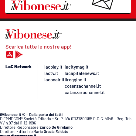
Scarica tutte le nostre app!
LaC Network
lacplay.it
lacitymag.it
lactv.it
lacapitalenews.it
laconair.it
ilreggino.it
cosenzachannel.it
catanzarochannel.it
ilVibonese.it © – Dalla parte dei fatti
DIEMMECOM® Società Editoriale Srl P. IVA 01737800795 R.O.C. 4049 – Reg. Trib
VV n.97 del 11.12.1996
Direttore Responsabile
Enrico De Girolamo
Direttore Editoriale
Maria Grazia Falduto
www.diemmecom.it