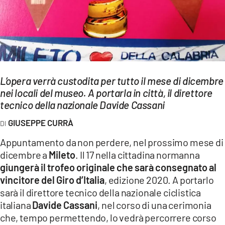
EVENTI
SPORT
Streaming
LAC TV
L’opera verrà custodita per tutto il mese di dicembre
nei locali del museo. A portarla in città, il direttore
LAC NETWORK
tecnico della nazionale Davide Cassani
LAC ONAIR
GIUSEPPE CURRÀ
Appuntamento da non perdere, nel prossimo mese di
LaC
dicembre a
Mileto
. Il 17 nella cittadina normanna
Network
giungerà il trofeo originale che sarà consegnato al
LACPLAY.IT
vincitore del Giro d’Italia
, edizione 2020. A portarlo
sarà il direttore tecnico della nazionale ciclistica
LACTV.IT
italiana
Davide Cassani
, nel corso di una cerimonia
LACONAIR.IT
che, tempo permettendo, lo vedrà percorrere corso