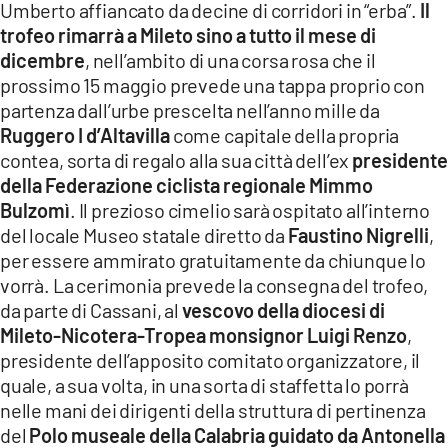
Umberto affiancato da decine di corridori in “erba”.
Il
LACITYMAG.IT
trofeo rimarrà a Mileto sino a tutto il mese di
dicembre
, nell’ambito di una corsa rosa che il
ILREGGINO.IT
prossimo 15 maggio prevede una tappa proprio con
partenza dall’urbe prescelta nell’anno mille da
COSENZACHANNEL.IT
Ruggero I d’Altavilla
come capitale della propria
ILVIBONESE.IT
contea, sorta di regalo alla sua città dell’ex
president
della Federazione ciclista regionale Mimmo
CATANZAROCHANNEL.IT
Bulzomì
. Il prezioso cimelio sarà ospitato all’interno
del locale Museo statale diretto da
Faustino Nigrelli
,
LACAPITALENEWS.IT
per essere ammirato gratuitamente da chiunque lo
vorrà. La cerimonia prevede la consegna del trofeo,
App
da parte di Cassani, al
vescovo della diocesi di
Mileto-Nicotera-Tropea monsignor Luigi Renzo
,
ANDROID
presidente dell’apposito comitato organizzatore, il
APPLE
quale, a sua volta, in una sorta di staffetta lo porrà
nelle mani dei dirigenti della struttura di pertinenza
del
Polo museale della Calabria guidato da Antonella