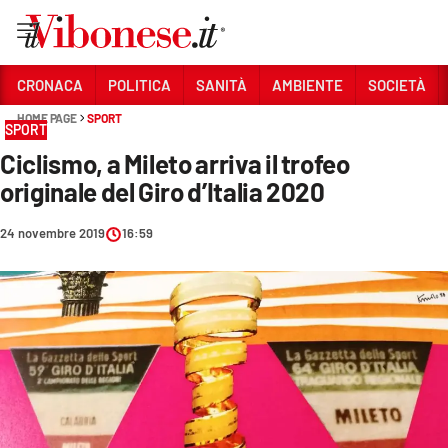
Vai
CRONACA
POLITICA
SANITÀ
AMBIENTE
SOCIETÀ
HOME PAGE
SPORT
Sezioni
SPORT
Ciclismo, a Mileto arriva il trofeo
CRONACA
originale del Giro d’Italia 2020
POLITICA
24 novembre 2019
16:59
SANITÀ
AMBIENTE
SOCIETÀ
CULTURA
ECONOMIA E LAVORO