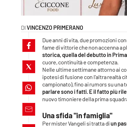
laconair.it
lacitymag.it
VINCENZO PRIMERANO
ilreggino.it
Due anni di vita, due promozioni co
fame di vittorie che non accenna a p
cosenzachannel.it
storica, quella del debutto in Prim
cuore, continuità e competenza.
ilvibonese.it
Nelle ultime settimane attorno ai colo
catanzarochannel.it
ipotesi di fusione con l'altra realtà c
campionato), fino ai rumors su una t
lacapitalenews.it
parlare sono i fatti. E il fatto più 
nuovo timoniere della prima squadr
App
Una sfida "in famiglia"
Android
Per mister Vangeli si tratta di
un pas