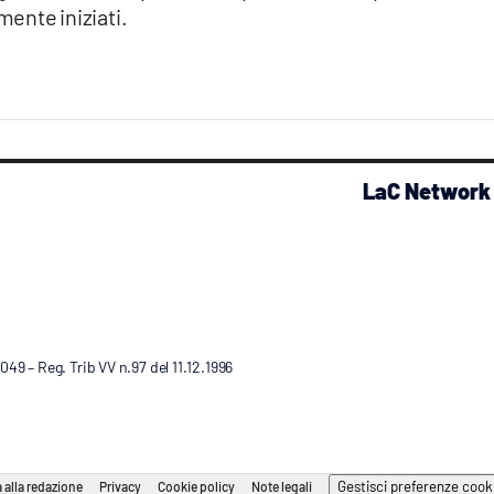
mente iniziati.
LaC Network
9 – Reg. Trib VV n.97 del 11.12.1996
Gestisci preferenze cook
 alla redazione
Privacy
Cookie policy
Note legali