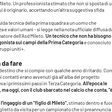
Mileto. Un professionista stimato che non si sposta di 
cui è originario, accettando un’altra suggestiva sfida
 guida tecnica della prima squadra a un uomo che
 valori umani - si legge nella nota ufficiale diffusa d
natore dell’Asd Mileto.
Un tecnico che non ha bisogno 
gonista sui campi della Prima Categoria
e conosciuto
gruppi uniti».
 da fare
un destino che si compie con qualche anno di ritardo. C
mi contatti erano avvenuti già all'alba del progetto
a i primissimi passi in Terza Categoria.
All'epoca le
 ma oggi, con il club sbarcato nel calcio che conta, "
l'ingaggio di un "figlio di Mileto",
stimato dentro e fuor
 biglietto da visita per un campionato che si preannuncia