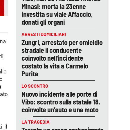
Minasi: morta la 23enne
investita su viale Affaccio,
donati gli organi
ARRESTI DOMICILIARI
una
Zungri, arrestato per omicidio
stradale il conducente
di
coinvolto nell'incidente
costato la vita a Carmelo
lle
Purita
so
a
LO SCONTRO
Nuovo incidente alle porte di
nato
Vibo: scontro sulla statale 18,
coinvolte un’auto e una moto
LA TRAGEDIA
, il
Trovato un corpo carbonizzato