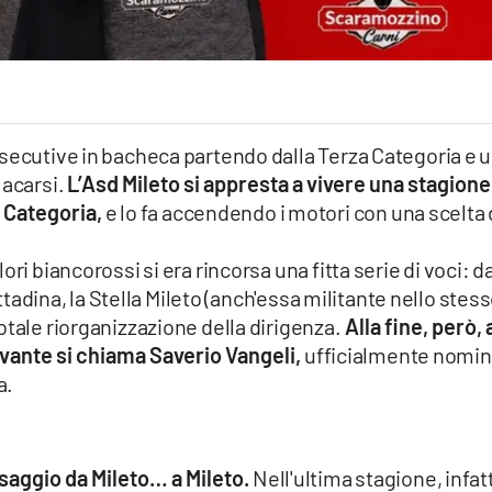
nsecutive in bacheca partendo dalla Terza Categoria e 
lacarsi.
L’Asd Mileto si appresta a vivere una stagione
a Categoria,
e lo fa accendendo i motori con una scelta 
ri biancorossi si era rincorsa una fitta serie di voci: da
ittadina, la Stella Mileto (anch'essa militante nello stes
otale riorganizzazione della dirigenza.
Alla fine, però, 
rilevante si chiama Saverio Vangeli,
ufficialmente nomi
a.
saggio da Mileto… a Mileto.
Nell'ultima stagione, infatti