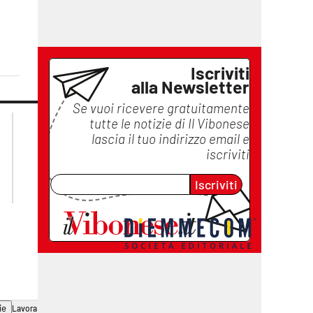
Iscriviti
alla Newsletter
Se vuoi ricevere gratuitamente
lacplay.it
lacitymag.it
tutte le notizie di
Il Vibonese
lactv.it
lacapitalenews.it
lascia il tuo indirizzo email e
laconair.it
ilreggino.it
iscriviti
cosenzachannel.it
Iscriviti
catanzarochannel.it
ie
Lavora con noi