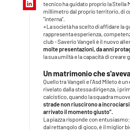
tecnico ha guidato proprio la Stella 
Apple
millimetro dal proprio territorio, di 
"interna".
«La società ha scelto di affidare la
rappresenta esperienza, competenza e
Vai
club - Saverio Vangeli è il nuovo alle
molte presentazioni, da anni prota
la sua umiltà e la capacità di creare 
Un matrimonio che s'aveva
Quello tra Vangeli e l'Asd Mileto è 
rivelato dalla stessa dirigenza, i pri
calcistico, quando la squadra muovev
strade non riuscirono a incrociarsi,
arrivato il momento giusto".
La piazza risponde con entusiasmo:
dal rettangolo di gioco, è il miglior