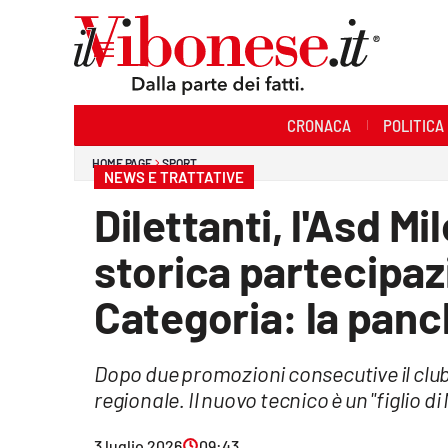
Sezioni
CRONACA
POLITICA
Cronaca
HOME PAGE
SPORT
NEWS E TRATTATIVE
Politica
Dilettanti, l'Asd Mi
Sanità
storica partecipaz
Ambiente
Categoria: la panc
Società
Dopo due promozioni consecutive il club
Cultura
regionale. Il nuovo tecnico è un "figlio di
Economia e Lavoro
3 luglio 2026
09:43