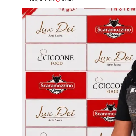
Eventi
Sport
Streaming
LaC TV
Lac Network
LaC OnAir
LaC
Network
lacplay.it
lactv.it