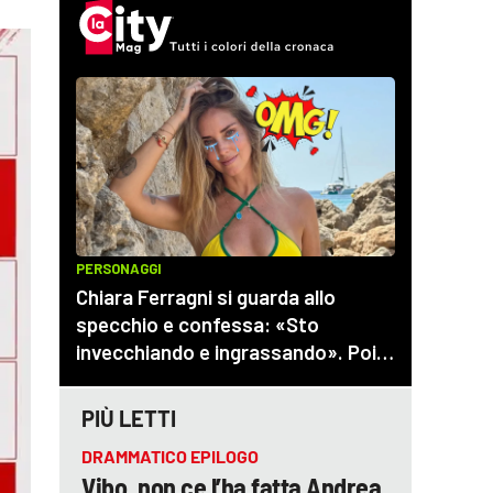
PIÙ LETTI
DRAMMATICO EPILOGO
Vibo, non ce l’ha fatta Andrea