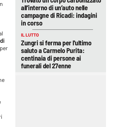
un
all’interno di un’auto nelle
campagne di Ricadi: indagini
in corso
al
IL LUTTO
di
Zungri si ferma per l'ultimo
 per
saluto a Carmelo Purita:
centinaia di persone ai
funerali del 27enne
ome
è
i