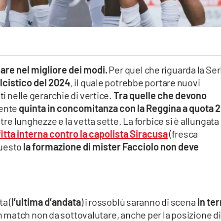
are nel migliore dei modi.
Per quel che riguarda la Ser
lcistico del 2024
, il quale potrebbe portare nuovi
ti nelle gerarchie di vertice.
Tra quelle che devono
mente
quinta in concomitanza con la Reggina a quota 
re lunghezze e la vetta sette. La forbice si è allungata
itta interna contro la capolista Siracusa
(fresca
questo
la formazione di mister Facciolo non deve
a (
l’ultima d’andata
) i rossoblù saranno di scena
in ter
 match non da sottovalutare, anche per la posizione di