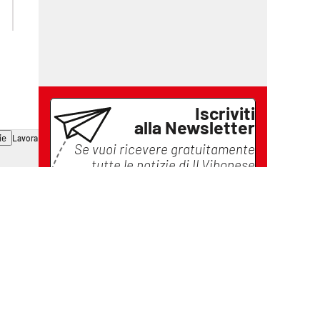
catanzarochannel.it
Iscriviti
alla Newsletter
ie
Lavora con noi
Se vuoi ricevere gratuitamente
tutte le notizie di
Il Vibonese
lascia il tuo indirizzo email e
iscriviti
Iscriviti