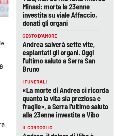
Minasi: morta la 23enne
investita su viale Affaccio,
donati gli organi
GESTO D’AMORE
ie
Andrea salverà sette vite,
espiantati gli organi. Oggi
l’ultimo saluto a Serra San
29
Bruno
I FUNERALI
«La morte di Andrea ci ricorda
quanto la vita sia preziosa e
fragile», a Serra l’ultimo saluto
alla 23enne investita a Vibo
ra
IL CORDOGLIO
Andrea, il dolore di Vibo è