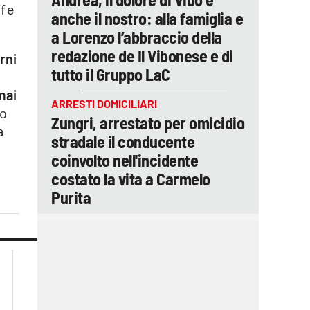
f e
anche il nostro: alla famiglia e
a Lorenzo l’abbraccio della
redazione de Il Vibonese e di
rni
tutto il Gruppo LaC
mai
ARRESTI DOMICILIARI
to
Zungri, arrestato per omicidio
a
stradale il conducente
coinvolto nell'incidente
costato la vita a Carmelo
Purita
lacplay.it
lacitymag.it
lactv.it
lacapitalenews.it
laconair.it
ilreggino.it
cosenzachannel.it