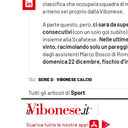
classifica che occupa la squadra di m
Apple
a meno sei proprio dalla Vibonese.
A parte questo, però,
ci sarà da sup
consecutivi
(con un solo gol subito)
Vai
insieme alla Scafatese.
Nelle ultime
vinto, racimolando solo un pareggi
dagli assistenti Marco Bosco di Ro
domenica 22 dicembre, fischio d’ini
TAG
SERIE D ·
VIBONESE CALCIO
Tutti gli articoli di
Sport
Scarica tutte le nostre app!