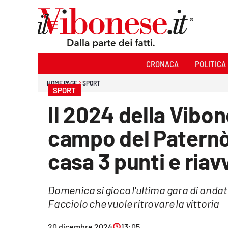
Sezioni
CRONACA
POLITICA
Cronaca
HOME PAGE
SPORT
SPORT
Politica
Il 2024 della Vibon
Sanità
campo del Paternò:
Ambiente
casa 3 punti e riavv
Società
Domenica si gioca l'ultima gara di andat
Cultura
Facciolo che vuole ritrovare la vittoria
Economia e Lavoro
20 dicembre 2024
13:05