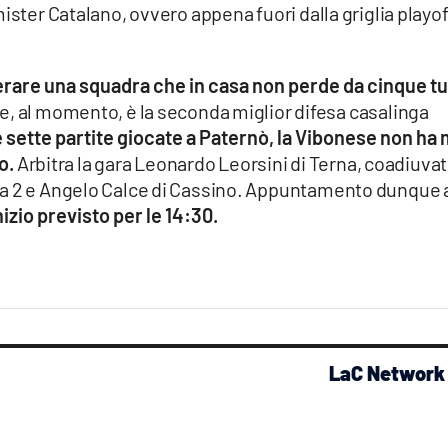
ister Catalano, ovvero appena fuori dalla griglia playof
erare una squadra che in casa non perde da cinque tu
 e, al momento, è la seconda miglior difesa casalinga
 sette partite giocate a Paternò, la Vibonese non ha 
o.
Arbitra la gara Leonardo Leorsini di Terna, coadiuva
ma 2 e Angelo Calce di Cassino. Appuntamento dunque 
zio previsto per le 14:30.
LaC Network