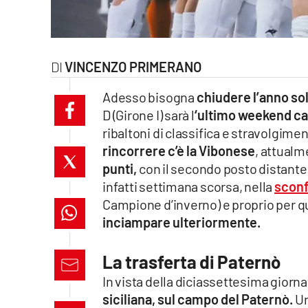
laconair.it
lacitymag.it
VINCENZO PRIMERANO
ilreggino.it
Adesso bisogna
chiudere l’anno sol
D (Girone I) sarà l
‘ultimo weekend ca
cosenzachannel.it
ribaltoni di classifica e stravolgimen
rincorrere c’è la Vibonese
, attual
ilvibonese.it
punti,
con il secondo posto distante t
catanzarochannel.it
infatti settimana scorsa, nella
sconf
Campione d’inverno) e proprio per 
lacapitalenews.it
inciampare ulteriormente.
La trasferta di Paternò
App
In vista della diciassettesima giornat
Android
siciliana, sul campo del Paternò.
Un