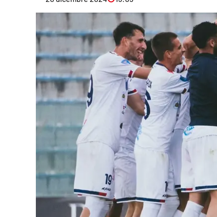
Eventi
Sport
Streaming
LaC TV
Lac Network
LaC OnAir
LaC
Network
lacplay.it
lactv.it