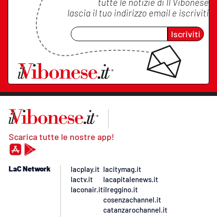
tutte le notizie di
Il Vibonese
lascia il tuo indirizzo email e iscriviti
Iscriviti
Scarica tutte le nostre app!
LaC Network
lacplay.it
lacitymag.it
lactv.it
lacapitalenews.it
laconair.it
ilreggino.it
cosenzachannel.it
catanzarochannel.it