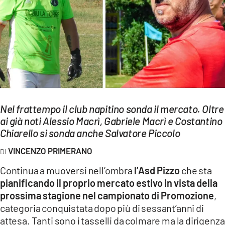
EVENTI
SPORT
Streaming
LAC TV
LAC NETWORK
Nel frattempo il club napitino sonda il mercato. Oltre
LAC ONAIR
ai già noti Alessio Macrì, Gabriele Macrì e Costantino
Chiarello si sonda anche Salvatore Piccolo
LaC
VINCENZO PRIMERANO
Network
Continua a muoversi nell’ombra
l’Asd Pizzo
che sta
LACPLAY.IT
pianificando il proprio mercato estivo in vista della
prossima stagione nel campionato di Promozione
,
LACTV.IT
categoria conquistata dopo più di sessant’anni di
LACONAIR.IT
attesa. Tanti sono i tasselli da colmare ma la dirigenza