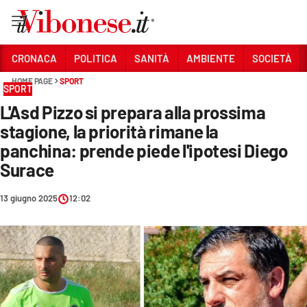
Vai
CRONACA
POLITICA
SANITÀ
AMBIENTE
SOCIETÀ
HOME PAGE
SPORT
Sezioni
SPORT
L'Asd Pizzo si prepara alla prossima
CRONACA
stagione, la priorità rimane la
POLITICA
panchina: prende piede l'ipotesi Diego
Surace
SANITÀ
AMBIENTE
13 giugno 2025
12:02
SOCIETÀ
CULTURA
ECONOMIA E LAVORO