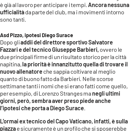
è già al lavoro per anticipare i tempi.
Ancora nessuna
LACITYMAG.IT
ufficialità
da parte del club, ma i movimenti intorno
sono tanti.
ILREGGINO.IT
COSENZACHANNEL.IT
Asd Pizzo, ipotesi Diego Surace
Dopo gli
addii del direttore sportivo Salvatore
ILVIBONESE.IT
Fazzari e del tecnico Giuseppe Barbieri,
ovvero le
due principali firme di un risultato storico per la città
CATANZAROCHANNEL.IT
napitina,
la priorità è innanzitutto quella di trovare il
LACAPITALENEWS.IT
nuovo allenatore
che sappia coltivare al meglio
quanto di buono fatto da Barbieri. Nelle scorse
settimane tanti i nomi che si erano fatti come quello,
App
per esempio, di Lorenzo Stranges ma
negli ultimi
ANDROID
giorni, però, sembra aver preso piede anche
l’ipotesi che porta a Diego Surace
.
APPLE
L’ormai ex tecnico del Capo Vaticano, infatti, è sulla
piazza
e sicuramente è un profilo che si sposerebbe