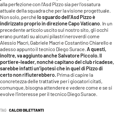
alla perfezione con l’Asd Pizzo sia per l’ossatura
attuale della squadra che per la visione progettuale.
Non solo, perché
lo sguardo dell’Asd Pizzo è
indirizzato proprio in direzione Capo Vaticano
. In un
precedente articolo uscito sul nostro sito, gli occhi
erano puntati su alcuni pilastri neroverdi come
Alessio Macrì, Gabriele Macrì e Costantino Chiarello e
adesso appunto il tecnico Diego Surace.
A questi,
inoltre, va aggiunto anche Salvatore Piccolo. Il
portiere-leader, nonché capitano del club ricadese,
sarebbe infatti un’ipotesi che in quel di Pizzo di
certo non rifiuterebbero.
Prima di capire la
concretezza delle trattative per i giocatori citati,
comunque, bisogna attendere e vedere come e se si
evolve l’interesse per il tecnico Diego Surace.
TAG
CALCIO DILETTANTI