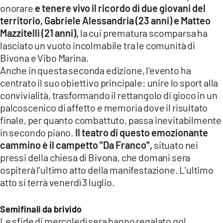
onorare
e tenere vivo il ricordo di due giovani del
LACITYMAG.IT
territorio, Gabriele Alessandria (23 anni) e Matteo
Mazzitelli (21 anni),
la cui prematura scomparsa ha
ILREGGINO.IT
lasciato un vuoto incolmabile tra le comunità di
COSENZACHANNEL.IT
Bivona e Vibo Marina.
Anche in questa seconda edizione, l'evento ha
ILVIBONESE.IT
centrato il suo obiettivo principale: unire lo sport alla
convivialità, trasformando il rettangolo di gioco in un
CATANZAROCHANNEL.IT
palcoscenico di affetto e memoria dove il risultato
finale, per quanto combattuto, passa inevitabilmente
LACAPITALENEWS.IT
in secondo piano.
Il teatro di questo emozionante
cammino è il campetto "Da Franco",
situato nei
App
pressi della chiesa di Bivona, che domani sera
ANDROID
ospiterà l'ultimo atto della manifestazione. L’ultimo
atto si terrà venerdì 3 luglio.
APPLE
Semifinali da brivido
Le sfide di mercoledì sera hanno regalato gol,