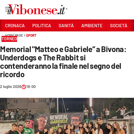
Vai
CRONACA
POLITICA
SANITÀ
AMBIENTE
SOCIETÀ
HOME PAGE
SPORT
Sezioni
TORNEO
Memorial "Matteo e Gabriele” a Bivona:
CRONACA
Underdogs e The Rabbit si
POLITICA
contenderanno la finale nel segno del
ricordo
SANITÀ
AMBIENTE
2 luglio 2026
19:00
SOCIETÀ
CULTURA
ECONOMIA E LAVORO