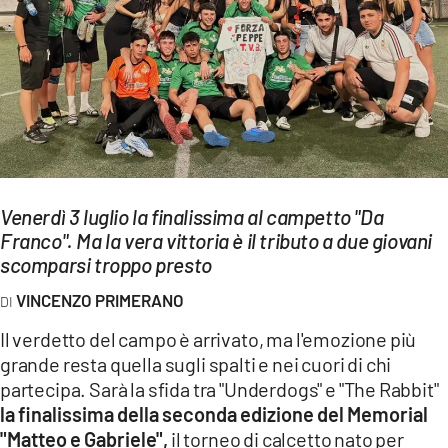
EVENTI
SPORT
Streaming
LAC TV
LAC NETWORK
Venerdì 3 luglio la finalissima al campetto "Da
LAC ONAIR
Franco". Ma la vera vittoria è il tributo a due giovani
scomparsi troppo presto
LaC
VINCENZO PRIMERANO
Network
Il verdetto del campo è arrivato, ma l'emozione più
LACPLAY.IT
grande resta quella sugli spalti e nei cuori di chi
partecipa. Sarà la sfida tra "Underdogs" e "The Rabbit"
LACTV.IT
la finalissima della seconda edizione del Memorial
LACONAIR.IT
"Matteo e Gabriele",
il torneo di calcetto nato per