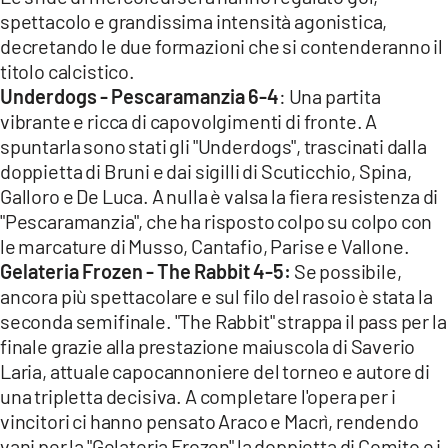
spettacolo e grandissima intensità agonistica,
decretando le due formazioni che si contenderanno il
titolo calcistico.
Underdogs - Pescaramanzia 6-4
: Una partita
vibrante e ricca di capovolgimenti di fronte. A
spuntarla sono stati gli "Underdogs", trascinati dalla
doppietta di Bruni e dai sigilli di Scuticchio, Spina,
Galloro e De Luca. A nulla è valsa la fiera resistenza di
"Pescaramanzia", che ha risposto colpo su colpo con
le marcature di Musso, Cantafio, Parise e Vallone.
Gelateria Frozen - The Rabbit 4-5:
Se possibile,
ancora più spettacolare e sul filo del rasoio è stata la
seconda semifinale. "The Rabbit" strappa il pass per la
finale grazie alla prestazione maiuscola di Saverio
Laria, attuale capocannoniere del torneo e autore di
una tripletta decisiva. A completare l'opera per i
vincitori ci hanno pensato Araco e Macrì, rendendo
vani per la "Gelateria Frozen" la doppietta di Comito e i