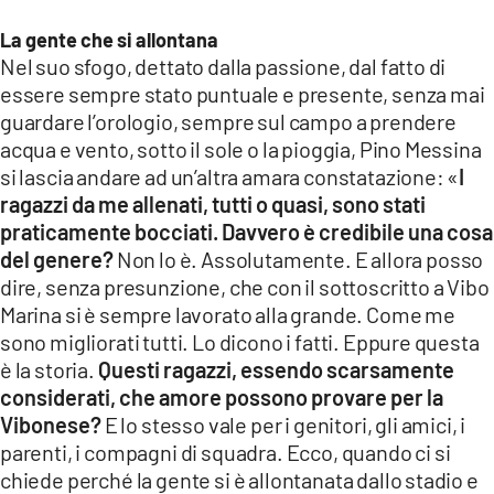
La gente che si allontana
Nel suo sfogo, dettato dalla passione, dal fatto di
essere sempre stato puntuale e presente, senza mai
guardare l’orologio, sempre sul campo a prendere
acqua e vento, sotto il sole o la pioggia, Pino Messina
si lascia andare ad un’altra amara constatazione: «
I
ragazzi da me allenati, tutti o quasi, sono stati
praticamente bocciati. Davvero è credibile una cosa
del genere?
Non lo è. Assolutamente. E allora posso
dire, senza presunzione, che con il sottoscritto a Vibo
Marina si è sempre lavorato alla grande. Come me
sono migliorati tutti. Lo dicono i fatti. Eppure questa
è la storia.
Questi ragazzi, essendo scarsamente
considerati, che amore possono provare per la
Vibonese?
E lo stesso vale per i genitori, gli amici, i
parenti, i compagni di squadra. Ecco, quando ci si
chiede perché la gente si è allontanata dallo stadio e