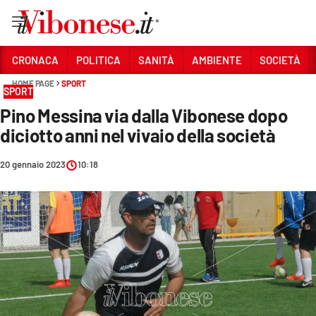
Vai
CRONACA
POLITICA
SANITÀ
AMBIENTE
SOCIETÀ
HOME PAGE
SPORT
Sezioni
SPORT
Pino Messina via dalla Vibonese dopo
CRONACA
diciotto anni nel vivaio della società
POLITICA
20 gennaio 2023
10:18
SANITÀ
AMBIENTE
SOCIETÀ
CULTURA
ECONOMIA E LAVORO