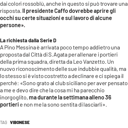
dai colori rossoblù, anche in questo si può trovare una
risposta.
Il presidente Caffo dovrebbe aprire gli
occhi su certe situazioni e sul lavoro di alcune
persone».
La richiesta dalla Serie D
A Pino Messina è arrivata poco tempo addietro una
proposta dal Città di S.Agata per allenare i portieri
della prima squadra, diretta da Leo Vanzetto. Un
nuovo riconoscimento delle sue indubbie qualità, ma
lo stesso si è visto costretto a declinare e ci spiega il
perché: «Sono grato al club siciliano per aver pensato
a me e devo dire che la cosa mi ha parecchio
inorgoglito,
ma durante la settimana alleno 36
portieri
e non me la sono sentita di lasciarli».
TAG
VIBONESE