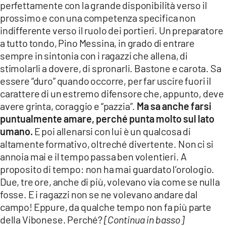
perfettamente con la grande disponibilità verso il
LACITYMAG.IT
prossimo e con una competenza specifica non
indifferente verso il ruolo dei portieri. Un preparatore
ILREGGINO.IT
a tutto tondo, Pino Messina, in grado di entrare
sempre in sintonia con i ragazzi che allena, di
COSENZACHANNEL.IT
stimolarli a dovere, di spronarli. Bastone e carota. Sa
ILVIBONESE.IT
essere “duro” quando occorre, per far uscire fuori il
carattere di un estremo difensore che, appunto, deve
CATANZAROCHANNEL.IT
avere grinta, coraggio e “pazzia”.
Ma sa anche farsi
puntualmente amare, perché punta molto sul lato
LACAPITALENEWS.IT
umano.
E poi allenarsi con lui è un qualcosa di
altamente formativo, oltreché divertente. Non ci si
App
annoia mai e il tempo passa ben volentieri. A
proposito di tempo: non ha mai guardato l’orologio.
ANDROID
Due, tre ore, anche di più, volevano via come se nulla
APPLE
fosse. E i ragazzi non se ne volevano andare dal
campo! Eppure, da qualche tempo non fa più parte
della Vibonese. Perché?
[Continua in basso]