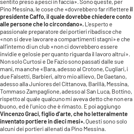
sentito preso a pesci in faccia». Sono queste, per
Pino Messina, le cose che «dovrebbero far riflettere
il
presidente Caffo, il quale dovrebbe chiedere conto
alle persone che lo circondano».
L’esperto e
passionale preparatore dei portieri ribadisce che
«non si deve lavorare a compartimenti stagni» e che
all’interno di un club «non ci dovrebbero essere
invidie e gelosie per quanto riguarda il lavoro altrui».
Non solo Curtosi e De Fazio sono passati dalle sue
mani, ma anche «Bara, adesso al Crotone, Cugliari, i
due Falsetti, Barbieri, altro mio allievo, De Gaetano,
adesso alla Juniores del Cittanova, Barillà, Messina,
Tommaso Zampaglione, adesso al San Luca, Bottino,
rispetto al quale qualcuno mi aveva detto che non era
buono, ed è l’unico che è rimasto. E poi aggiungo
Vincenzo Graci, figlio d’arte, che ho letteralmente
inventato portiere in dieci mesi».
Questi sono solo
alcuni dei portieri allenati da Pino Messina.