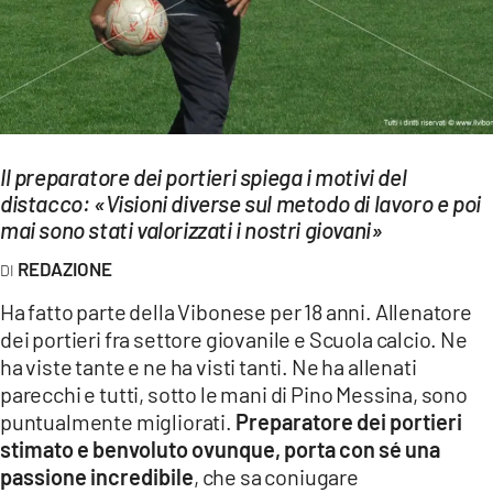
EVENTI
SPORT
Streaming
LAC TV
Il preparatore dei portieri spiega i motivi del
distacco: «Visioni diverse sul metodo di lavoro e poi
LAC NETWORK
mai sono stati valorizzati i nostri giovani»
LAC ONAIR
REDAZIONE
Ha fatto parte della Vibonese per 18 anni. Allenatore
LaC
dei portieri fra settore giovanile e Scuola calcio. Ne
Network
ha viste tante e ne ha visti tanti. Ne ha allenati
LACPLAY.IT
parecchi e tutti, sotto le mani di Pino Messina, sono
puntualmente migliorati.
Preparatore dei portieri
LACTV.IT
stimato e benvoluto ovunque, porta con sé una
LACONAIR.IT
passione incredibile
, che sa coniugare