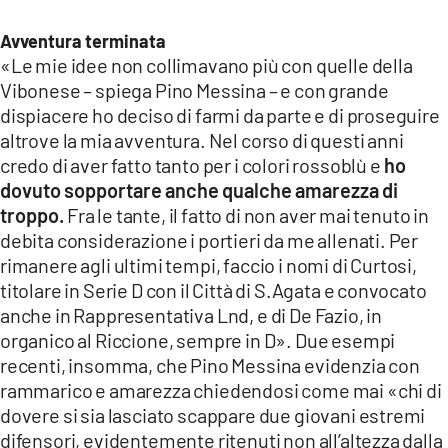
Avventura terminata
«Le mie idee non collimavano più con quelle della
Vibonese – spiega Pino Messina – e con grande
dispiacere ho deciso di farmi da parte e di proseguire
altrove la mia avventura. Nel corso di questi anni
credo di aver fatto tanto per i colori rossoblù e
ho
dovuto sopportare anche qualche amarezza di
troppo.
Fra le tante, il fatto di non aver mai tenuto in
debita considerazione i portieri da me allenati. Per
rimanere agli ultimi tempi, faccio i nomi di Curtosi,
titolare in Serie D con il Città di S.Agata e convocato
anche in Rappresentativa Lnd, e di De Fazio, in
organico al Riccione, sempre in D». Due esempi
recenti, insomma, che Pino Messina evidenzia con
rammarico e amarezza chiedendosi come mai «chi di
dovere si sia lasciato scappare due giovani estremi
difensori, evidentemente ritenuti non all’altezza dalla