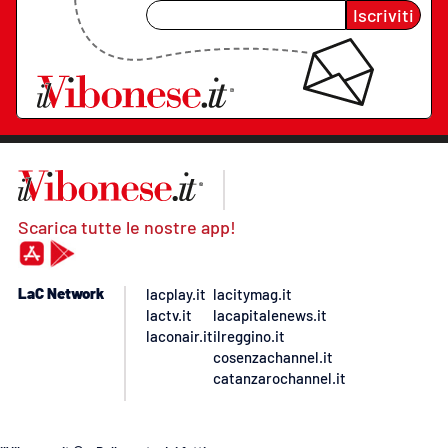
Iscriviti
Scarica tutte le nostre app!
LaC Network
lacplay.it
lacitymag.it
lactv.it
lacapitalenews.it
laconair.it
ilreggino.it
cosenzachannel.it
catanzarochannel.it