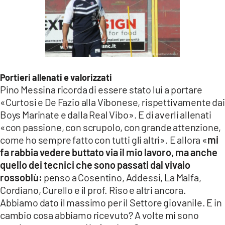
Portieri allenati e valorizzati
Pino Messina ricorda di essere stato lui a portare
«Curtosi e De Fazio alla Vibonese, rispettivamente dai
Boys Marinate e dalla Real Vibo». E di averli allenati
«con passione, con scrupolo, con grande attenzione,
come ho sempre fatto con tutti gli altri». E allora «
mi
fa rabbia vedere buttato via il mio lavoro, ma anche
quello dei tecnici che sono passati dal vivaio
rossoblù:
penso a Cosentino, Addessi, La Malfa,
Cordiano, Curello e il prof. Riso e altri ancora.
Abbiamo dato il massimo per il Settore giovanile. E in
cambio cosa abbiamo ricevuto? A volte mi sono