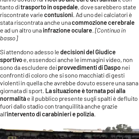
tanto di
trasporto in ospedale
, dove sarebbero state
riscontrate varie
contusioni
. Ad uno dei calciatori è
stata riscontrata anche una
commozione cerebrale
e ad un altro una
infrazione oculare
.
[Continua in
basso]
Si attendono adesso le
decisioni del Giudice
sportivo
e, essendoci anche le immagini video, non
sono da escludere dei
provvedimenti di Daspo
nei
confronti di coloro che si sono macchiati di gesti
violenti in quella che avrebbe dovuto essere una sana
giornata di sport.
La situazione è tornata poi alla
normalità
e il pubblico presente sugli spalti è defluito
fuori dallo stadio con tranquillità anche grazie
all’
intervento di carabinieri e polizia
.