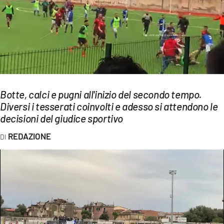
EVENTI
SPORT
Streaming
LAC TV
Botte, calci e pugni all'inizio del secondo tempo.
LAC NETWORK
Diversi i tesserati coinvolti e adesso si attendono le
decisioni del giudice sportivo
LAC ONAIR
REDAZIONE
LaC
Network
LACPLAY.IT
LACTV.IT
LACONAIR.IT