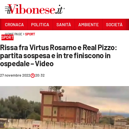
Vai
CRONACA
POLITICA
SANITÀ
AMBIENTE
SOCIETÀ
HOME PAGE
SPORT
Sezioni
SPORT
Rissa fra Virtus Rosarno e Real Pizzo:
CRONACA
partita sospesa e in tre finiscono in
POLITICA
ospedale – Video
SANITÀ
27 novembre 2022
20:32
AMBIENTE
SOCIETÀ
CULTURA
ECONOMIA E LAVORO