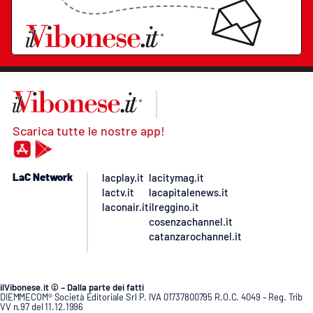
Scarica tutte le nostre app!
LaC Network
lacplay.it
lacitymag.it
lactv.it
lacapitalenews.it
laconair.it
ilreggino.it
cosenzachannel.it
catanzarochannel.it
ilVibonese.it © – Dalla parte dei fatti
DIEMMECOM® Società Editoriale Srl P. IVA 01737800795 R.O.C. 4049 – Reg. Trib
VV n.97 del 11.12.1996