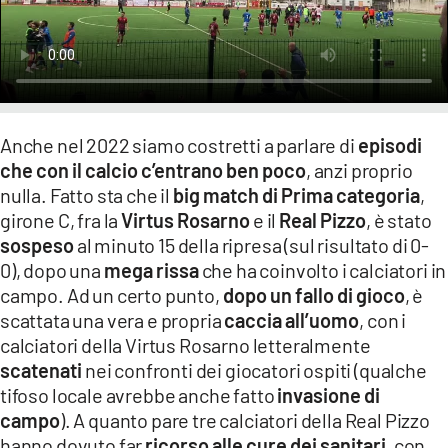
LACITYMAG.IT
ILREGGINO.IT
COSENZACHANNEL.IT
Anche nel 2022 siamo costretti a parlare di
episodi
ILVIBONESE.IT
che con il calcio c’entrano ben poco
, anzi proprio
nulla. Fatto sta che il
big match di Prima categoria
,
CATANZAROCHANNEL.IT
girone C, fra la
Virtus Rosarno
e il
Real Pizzo
, è stato
LACAPITALENEWS.IT
sospeso
al minuto 15 della ripresa (sul risultato di 0-
0), dopo una
mega rissa
che ha coinvolto i calciatori in
campo. Ad un certo punto,
dopo un fallo di gioco
, è
App
scattata una vera e propria
caccia all’uomo
, con i
ANDROID
calciatori della Virtus Rosarno letteralmente
scatenati
nei confronti dei giocatori ospiti (qualche
APPLE
tifoso locale avrebbe anche fatto
invasione di
campo
). A quanto pare tre calciatori della Real Pizzo
hanno dovuto far
ricorso alle cure dei sanitari
, con