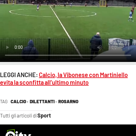
LEGGI ANCHE:
Calcio, la Vibonese con Martiniello
evita la sconfitta all’ultimo minuto
TAG
CALCIO ·
DILETTANTI ·
ROSARNO
Sport
Tutti gli articoli di