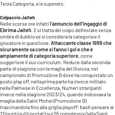
Terza Categoria, si è superato.
LACITYMAG.IT
Colpaccio Jaiteh
ILREGGINO.IT
Nelle scorse ore infatti
l’annuncio dell’ingaggio di
COSENZACHANNEL.IT
Ebrima Jaiteh
. E si tratta del colpo dell’estate senza
ombra di dubbio se si considera la categoria e il
ILVIBONESE.IT
giocatore in questione.
Attaccante classe 1999 che
sicuramente sa come si fanno i gol e che è
CATANZAROCHANNEL.IT
ampiamente di categoria superiore
, come
suggerisce il suo curriculum. Reduce dalla seconda
LACAPITALENEWS.IT
parte di stagione con la maglia del Gioiosa, nel
campionato di Promozione B dove ha conquistato un
App
posto play off, nella prima parte ha invece militato
ANDROID
nella Palmese in Eccellenza. Numeri straripanti
invece nella stagione 2023/24, quando indossava la
APPLE
maglia della Saint Michel (Promozione B)
trascinandola fino alla griglia playoff: basti pensare ai
20 punti puliti portati (sui 55 complessivi) alla Saint