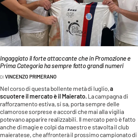
EVENTI
SPORT
Streaming
LAC TV
Ingaggiato il forte attaccante che in Promozione e
LAC NETWORK
Prima Categoria ha sempre fatto grandi numeri
LAC ONAIR
VINCENZO PRIMERANO
Nel corso di questa bollente metà di luglio,
a
LaC
scuotere il mercato è il Maierato.
La campagna di
Network
rafforzamento estiva, si sa, porta sempre delle
LACPLAY.IT
clamorose sorprese e accordi che mai alla vigilia
potevano apparire realizzabili. Il mercato però è fatto
LACTV.IT
anche di magie e colpi da maestro e stavolta il club
LACONAIR.IT
maieratese, che affronterà il prossimo campionato di