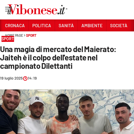
Vai
CRONACA
POLITICA
SANITÀ
AMBIENTE
SOCIETÀ
HOME PAGE
SPORT
Sezioni
SPORT
Una magia di mercato del Maierato:
CRONACA
Jaiteh è il colpo dell'estate nel
POLITICA
campionato Dilettanti
SANITÀ
19 luglio 2025
14:19
AMBIENTE
SOCIETÀ
CULTURA
ECONOMIA E LAVORO