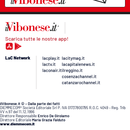
Scarica tutte le nostre app!
LaC Network
lacplay.it
lacitymag.it
lactv.it
lacapitalenews.it
laconair.it
ilreggino.it
cosenzachannel.it
catanzarochannel.it
ilVibonese.it © – Dalla parte dei fatti
DIEMMECOM® Società Editoriale Srl P. IVA 01737800795 R.O.C. 4049 – Reg. Trib
VV n.97 del 11.12.1996
Direttore Responsabile
Enrico De Girolamo
Direttore Editoriale
Maria Grazia Falduto
www.diemmecom.it