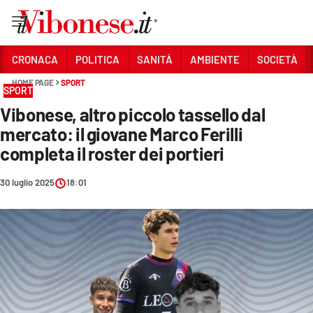
Vai
CRONACA
POLITICA
SANITÀ
AMBIENTE
SOCIETÀ
HOME PAGE
SPORT
Sezioni
SPORT
Vibonese, altro piccolo tassello dal
CRONACA
mercato: il giovane Marco Ferilli
POLITICA
completa il roster dei portieri
SANITÀ
30 luglio 2025
18:01
AMBIENTE
SOCIETÀ
CULTURA
ECONOMIA E LAVORO