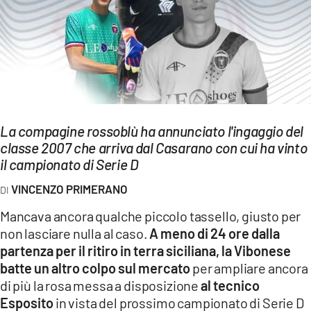
EVENTI
SPORT
Streaming
LAC TV
La compagine rossoblù ha annunciato l'ingaggio del
LAC NETWORK
classe 2007 che arriva dal Casarano con cui ha vinto
il campionato di Serie D
LAC ONAIR
VINCENZO PRIMERANO
LaC
Mancava ancora qualche piccolo tassello, giusto per
Network
non lasciare nulla al caso.
A meno di 24 ore dalla
LACPLAY.IT
partenza per il ritiro in terra siciliana, la Vibonese
batte un altro colpo sul mercato
per ampliare ancora
LACTV.IT
di più la rosa messa a disposizione
al tecnico
LACONAIR.IT
Esposito
in vista del prossimo campionato di Serie D