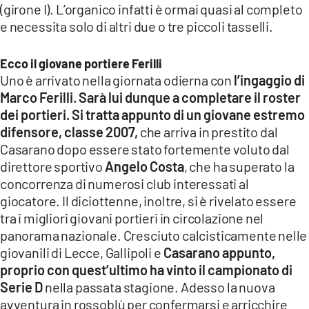
(girone I). L’organico infatti è ormai quasi al completo
LACITYMAG.IT
e necessita solo di altri due o tre piccoli tasselli.
ILREGGINO.IT
Ecco il giovane portiere Ferilli
COSENZACHANNEL.IT
Uno è arrivato nella giornata odierna con
l’ingaggio di
Marco Ferilli. Sarà lui dunque a completare il roster
ILVIBONESE.IT
dei portieri. Si tratta appunto di un giovane estremo
difensore, classe 2007,
che arriva in prestito dal
CATANZAROCHANNEL.IT
Casarano dopo essere stato fortemente voluto dal
direttore sportivo
Angelo Costa
, che ha superato la
LACAPITALENEWS.IT
concorrenza di numerosi club interessati al
giocatore. Il diciottenne, inoltre, si è rivelato essere
App
tra i migliori giovani portieri in circolazione nel
ANDROID
panorama nazionale. Cresciuto calcisticamente nelle
giovanili di Lecce, Gallipoli e
Casarano appunto,
APPLE
proprio con quest’ultimo ha vinto il campionato di
Serie D
nella passata stagione. Adesso la nuova
avventura in rossoblù per confermarsi e arricchire