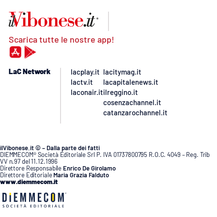
Scarica tutte le nostre app!
LaC Network
lacplay.it
lacitymag.it
lactv.it
lacapitalenews.it
laconair.it
ilreggino.it
cosenzachannel.it
catanzarochannel.it
ilVibonese.it © – Dalla parte dei fatti
DIEMMECOM® Società Editoriale Srl P. IVA 01737800795 R.O.C. 4049 – Reg. Trib
VV n.97 del 11.12.1996
Direttore Responsabile
Enrico De Girolamo
Direttore Editoriale
Maria Grazia Falduto
www.diemmecom.it