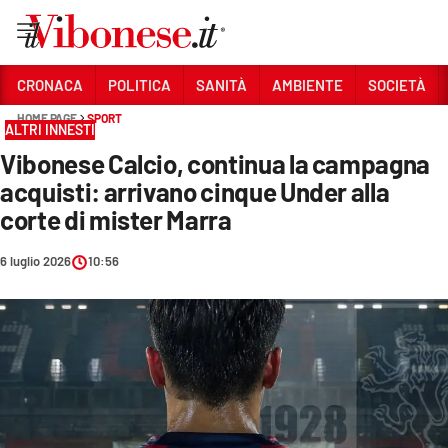
Vai
CRONACA
POLITICA
SANITÀ
AMBIENTE
SOCIETÀ
HOME PAGE
SPORT
Sezioni
ALTRI INNESTI
Vibonese Calcio, continua la campagna
CRONACA
acquisti: arrivano cinque Under alla
POLITICA
corte di mister Marra
SANITÀ
6 luglio 2026
10:56
AMBIENTE
SOCIETÀ
CULTURA
ECONOMIA E LAVORO