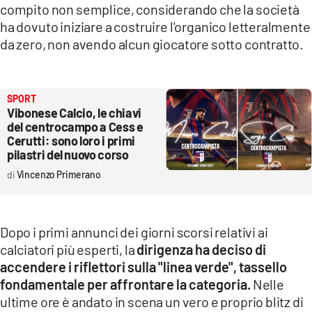
compito non semplice, considerando che la società
LACITYMAG.IT
ha dovuto iniziare a costruire l'organico letteralmente
da zero, non avendo alcun giocatore sotto contratto.
ILREGGINO.IT
COSENZACHANNEL.IT
SPORT
ILVIBONESE.IT
Vibonese Calcio, le chiavi
del centrocampo a Cess e
CATANZAROCHANNEL.IT
Cerutti: sono loro i primi
pilastri del nuovo corso
LACAPITALENEWS.IT
Vincenzo Primerano
App
Dopo i primi annunci dei giorni scorsi relativi ai
ANDROID
calciatori più esperti, la
dirigenza ha deciso di
APPLE
accendere i riflettori sulla "linea verde", tassello
fondamentale per affrontare la categoria.
Nelle
ultime ore è andato in scena un vero e proprio blitz di