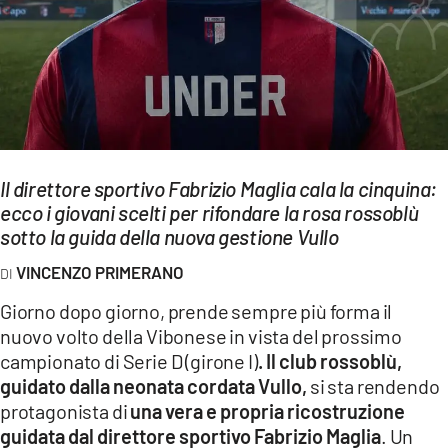
EVENTI
SPORT
Streaming
LAC TV
Il direttore sportivo Fabrizio Maglia cala la cinquina:
LAC NETWORK
ecco i giovani scelti per rifondare la rosa rossoblù
sotto la guida della nuova gestione Vullo
LAC ONAIR
VINCENZO PRIMERANO
LaC
Giorno dopo giorno, prende sempre più forma il
Network
nuovo volto della Vibonese in vista del prossimo
LACPLAY.IT
campionato di Serie D (girone I)
. Il club rossoblù,
guidato dalla neonata cordata Vullo,
si sta rendendo
LACTV.IT
protagonista di
una vera e propria ricostruzione
LACONAIR.IT
guidata dal direttore sportivo Fabrizio Maglia
. Un