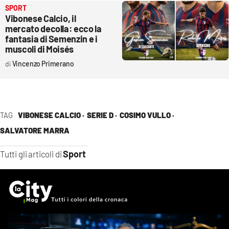
SPORT
Vibonese Calcio, il
mercato decolla: ecco la
fantasia di Semenzin e i
muscoli di Moisés
Vincenzo Primerano
TAG
VIBONESE CALCIO ·
SERIE D ·
COSIMO VULLO ·
SALVATORE MARRA
Sport
Tutti gli articoli di