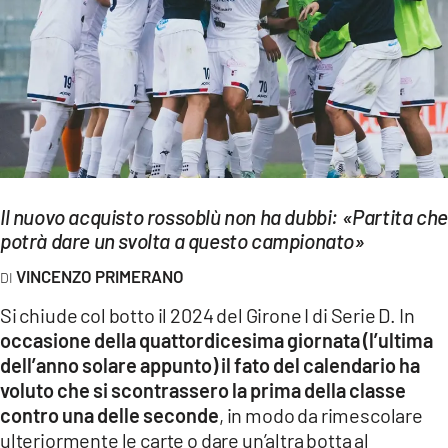
EVENTI
SPORT
Streaming
LAC TV
LAC NETWORK
Il nuovo acquisto rossoblù non ha dubbi: «Partita che
LAC ONAIR
potrà dare un svolta a questo campionato»
VINCENZO PRIMERANO
LaC
Network
Si chiude col botto il 2024 del Girone I di Serie D. In
occasione della quattordicesima giornata (l’ultima
LACPLAY.IT
dell’anno solare appunto) il fato del calendario ha
LACTV.IT
voluto che si scontrassero la prima della classe
contro una delle seconde
, in modo da rimescolare
LACONAIR.IT
ulteriormente le carte o dare un’altra botta al