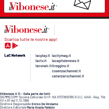
Scarica tutte le nostre app!
LaC Network
lacplay.it
lacitymag.it
lactv.it
lacapitalenews.it
laconair.it
ilreggino.it
cosenzachannel.it
catanzarochannel.it
ilVibonese.it © – Dalla parte dei fatti
DIEMMECOM® Società Editoriale Srl P. IVA 01737800795 R.O.C. 4049 – Reg. Trib
VV n.97 del 11.12.1996
Direttore Responsabile
Enrico De Girolamo
Direttore Editoriale
Maria Grazia Falduto