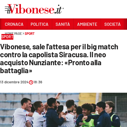
Vai
CRONACA
POLITICA
SANITÀ
AMBIENTE
SOCIETÀ
HOME PAGE
SPORT
Sezioni
SPORT
Vibonese, sale l'attesa per il big match
CRONACA
contro la capolista Siracusa. Il neo
POLITICA
acquisto Nunziante: «Pronto alla
battaglia»
SANITÀ
AMBIENTE
13 dicembre 2024
18:36
SOCIETÀ
CULTURA
ECONOMIA E LAVORO