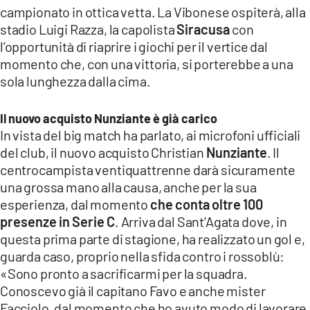
campionato in ottica vetta. La Vibonese ospiterà, alla
LACITYMAG.IT
stadio Luigi Razza, la capolista
Siracusa
con
l’opportunità di riaprire i giochi per il vertice dal
ILREGGINO.IT
momento che, con una vittoria, si porterebbe a una
COSENZACHANNEL.IT
sola lunghezza dalla cima.
ILVIBONESE.IT
Il nuovo acquisto Nunziante è già carico
In vista del big match ha parlato, ai microfoni ufficiali
CATANZAROCHANNEL.IT
del club, il nuovo acquisto Christian
Nunziante
. Il
LACAPITALENEWS.IT
centrocampista ventiquattrenne darà sicuramente
una grossa mano alla causa, anche per la sua
esperienza, dal momento
che conta oltre 100
App
presenze in Serie C
. Arriva dal Sant’Agata dove, in
ANDROID
questa prima parte di stagione, ha realizzato un gol e,
guarda caso, proprio nella sfida contro i rossoblù:
APPLE
«Sono pronto a sacrificarmi per la squadra.
Conoscevo già il capitano Favo e anche mister
Facciolo, dal momento che ho avuto modo di lavorare