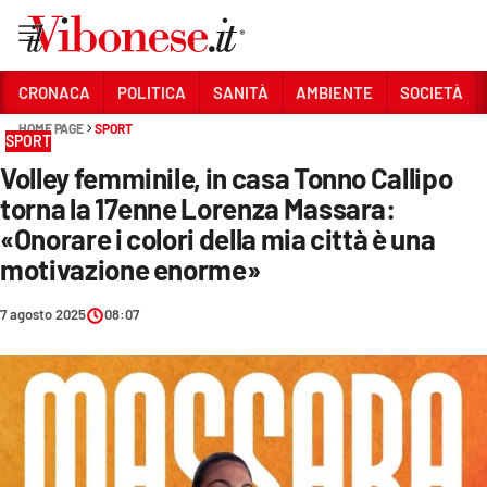
Vai
CRONACA
POLITICA
SANITÀ
AMBIENTE
SOCIETÀ
HOME PAGE
SPORT
Sezioni
SPORT
Volley femminile, in casa Tonno Callipo
CRONACA
torna la 17enne Lorenza Massara:
POLITICA
«Onorare i colori della mia città è una
motivazione enorme»
SANITÀ
AMBIENTE
7 agosto 2025
08:07
SOCIETÀ
CULTURA
ECONOMIA E LAVORO