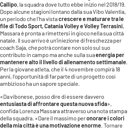
Callipo
, la squadra dove tutto ebbe inizio nel 2018/19.
LACITYMAG.IT
Dopo alcune stagioni lontano dalla sua Vibo Valentia,
un periodo che l’ha vista
crescere e maturare tra le
ILREGGINO.IT
file di Todo Sport, Catania Volley e Volley Terrasini
,
COSENZACHANNEL.IT
Massara è pronta a rimettersi in gioco nella sua città
natale. Il suo arrivo è un’iniezione di freschezza per
ILVIBONESE.IT
coach Saja, che potrà contare non solo sul suo
contributo in campo ma anche sulla sua
energia per
CATANZAROCHANNEL.IT
mantenere alto il livello di allenamento settimanale
.
Per la giovane atleta, che il 4 novembre compirà 18
LACAPITALENEWS.IT
anni, l’opportunità di far parte di un progetto così
ambizioso ha un sapore speciale.
App
«Da vibonese, posso dire di essere davvero
ANDROID
entusiasta di affrontare questa nuova sfida
»,
APPLE
confida Lorenza Massara attraverso una nota stampa
della squadra. «Dare il massimo per
onorare i colori
della mia città è una motivazione enorme
. Tornare