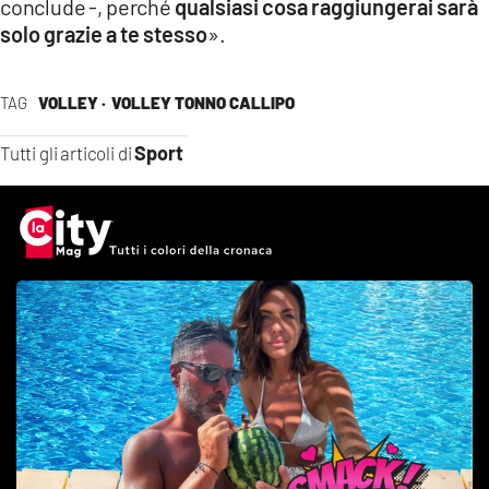
conclude -, perché
qualsiasi cosa raggiungerai sarà
solo grazie a te stesso
».
TAG
VOLLEY ·
VOLLEY TONNO CALLIPO
Sport
Tutti gli articoli di