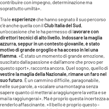
contribuire con impegno, determinazione ma
soprattutto umiltà».
Tra le
esperienze
che hanno segnato il suo percorso
c’è anche quella con il
Club Italia del Sud
,
un’occasione che le ha permesso di l
avorare con
direttori tecnici di alto livello. Indossare la maglia
azzurra, seppur in un contesto giovanile, è stato
motivo di grande orgoglio e ha acceso in lei una
fiamma
. «È stato un momento di grande emozione,
suscitato dalla passione e dall’amore che provo per
questo sport», racconta ancora. Quel sogno, quello di
vestire la maglia della Nazionale, rimane un faro nel
suo futuro
. È un cammino difficile, paragonabile,
nelle sue parole, a «scalare una montagna senza
sapere quanto ci metterai a raggiungere la vetta e se
mai la raggiungerai». Ma è proprio questa incertezza a
renderlo affascinante. «Il bello è proprio questo –