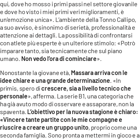
qui, dove ho mosso i primi passi nel settore giovanile
e dove ho visto i miei primi veri miglioramenti, è
un’emozione unica». L’ambiente della Tonno Callipo,
a suo avviso, è sinonimo di serietà, professionalità e
attenzione ai dettagli. La possibilità di confrontarsi
con atlete più esperte è un ulteriore stimolo: «Potrò
imparare tanto, sia tecnicamente che sul piano
umano.
Non vedo l’ora di cominciare
».
Nonostante la giovane età,
Massara arriva con le
idee chiare e una grande determinazione
. «In
primis, spero di
crescere, sia a livello tecnico che
personale
», afferma. La serie B1, una categoria che
ha già avuto modo di osservare e assaporare, non la
spaventa.
L’obiettivo per la nuova stagione è chiaro:
«Vincere tante partite con le mie compagne e
riuscire a creare un gruppo unito
, proprio come una
seconda famiglia. Sono pronta a mettermi in gioco e a