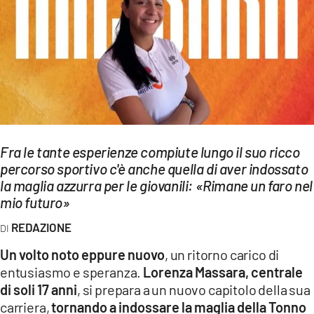
EVENTI
SPORT
Streaming
LAC TV
LAC NETWORK
Fra le tante esperienze compiute lungo il suo ricco
LAC ONAIR
percorso sportivo c'è anche quella di aver indossato
la maglia azzurra per le giovanili: «Rimane un faro nel
mio futuro»
LaC
Network
REDAZIONE
LACPLAY.IT
Un volto noto eppure nuovo
, un ritorno carico di
entusiasmo e speranza.
Lorenza Massara, centrale
LACTV.IT
di soli 17 anni
, si prepara a un nuovo capitolo della sua
LACONAIR.IT
carriera,
tornando a indossare la maglia della Tonno