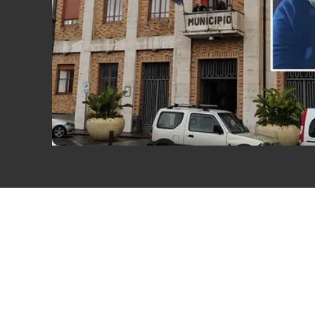
Eventi
Sport
Streaming
LaC TV
Lac Network
LaC OnAir
LaC
Network
lacplay.it
lactv.it