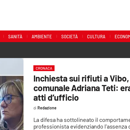
SANITÀ
AMBIENTE
SOCIETÀ
CULTURA
ECONOM
CRONACA
Inchiesta sui rifiuti a Vibo,
comunale Adriana Teti: er
atti d’ufficio
Redazione
La difesa ha sottolineato il comportame
professionista evidenziando l'assenza d