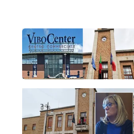
laconair.it
lacitymag.it
ilreggino.it
cosenzachannel.it
ilvibonese.it
catanzarochannel.it
lacapitalenews.it
App
Android