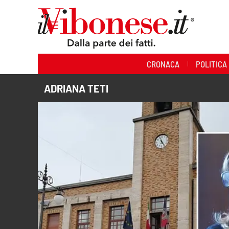
Sezioni
CRONACA
POLITICA
Cronaca
ADRIANA TETI
Politica
Sanità
Ambiente
Società
Cultura
Economia e Lavoro