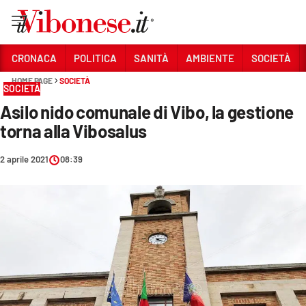
Vai
CRONACA
POLITICA
SANITÀ
AMBIENTE
SOCIETÀ
HOME PAGE
SOCIETÀ
Sezioni
SOCIETÀ
Asilo nido comunale di Vibo, la gestione
CRONACA
torna alla Vibosalus
POLITICA
2 aprile 2021
08:39
SANITÀ
AMBIENTE
SOCIETÀ
CULTURA
ECONOMIA E LAVORO