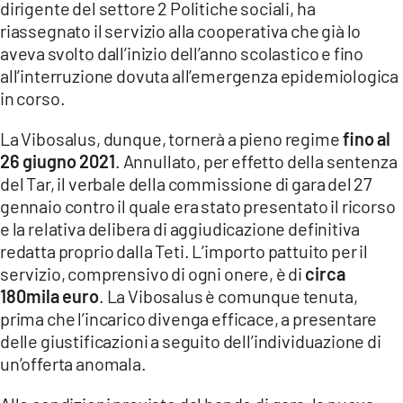
dirigente del settore 2 Politiche sociali, ha
LACITYMAG.IT
riassegnato il servizio alla cooperativa che già lo
aveva svolto dall’inizio dell’anno scolastico e fino
ILREGGINO.IT
all’interruzione dovuta all’emergenza epidemiologica
in corso.
COSENZACHANNEL.IT
La Vibosalus, dunque, tornerà a pieno regime
fino al
ILVIBONESE.IT
26 giugno 2021
. Annullato, per effetto della sentenza
CATANZAROCHANNEL.IT
del Tar, il verbale della commissione di gara del 27
gennaio contro il quale era stato presentato il ricorso
LACAPITALENEWS.IT
e la relativa delibera di aggiudicazione definitiva
redatta proprio dalla Teti. L’importo pattuito per il
App
servizio, comprensivo di ogni onere, è di
circa
180mila euro
. La Vibosalus è comunque tenuta,
ANDROID
prima che l’incarico divenga efficace, a presentare
APPLE
delle giustificazioni a seguito dell’individuazione di
un’offerta anomala.