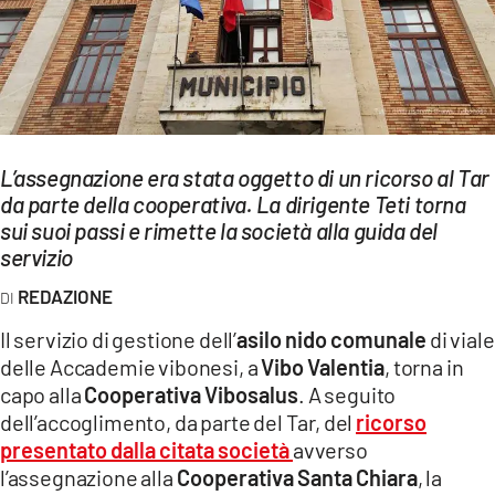
EVENTI
SPORT
Streaming
LAC TV
L’assegnazione era stata oggetto di un ricorso al Tar
da parte della cooperativa. La dirigente Teti torna
LAC NETWORK
sui suoi passi e rimette la società alla guida del
servizio
LAC ONAIR
REDAZIONE
LaC
Il servizio di gestione dell’
asilo nido comunale
di viale
Network
delle Accademie vibonesi, a
Vibo
Valentia
, torna in
LACPLAY.IT
capo alla
Cooperativa
Vibosalus
. A seguito
dell’accoglimento, da parte del Tar, del
ricorso
LACTV.IT
presentato dalla citata società
avverso
l’assegnazione alla
Cooperativa Santa Chiara
, la
LACONAIR.IT