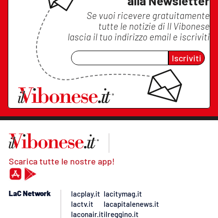
alla Newsletter
Se vuoi ricevere gratuitamente
tutte le notizie di
Il Vibonese
lascia il tuo indirizzo email e iscriviti
Iscriviti
Scarica tutte le nostre app!
LaC Network
lacplay.it
lacitymag.it
lactv.it
lacapitalenews.it
laconair.it
ilreggino.it