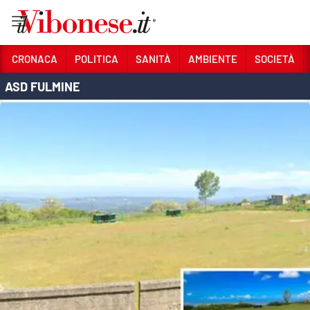
Vai
CRONACA
POLITICA
SANITÀ
AMBIENTE
SOCIETÀ
ASD FULMINE
Sezioni
CRONACA
POLITICA
SANITÀ
AMBIENTE
SOCIETÀ
CULTURA
ECONOMIA E LAVORO