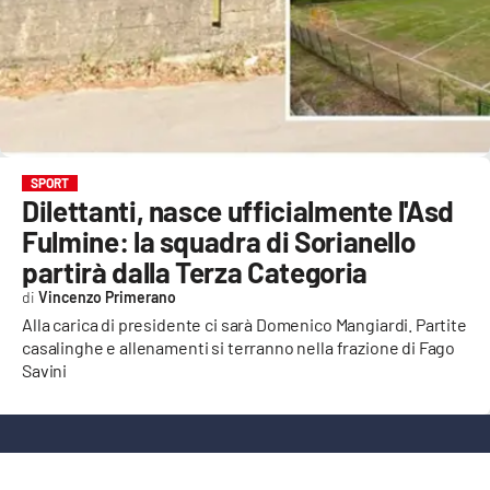
EVENTI
SPORT
Streaming
LAC TV
SPORT
Dilettanti, nasce ufficialmente l'Asd
LAC NETWORK
Fulmine: la squadra di Sorianello
LAC ONAIR
partirà dalla Terza Categoria
Vincenzo Primerano
LaC
Alla carica di presidente ci sarà Domenico Mangiardi. Partite
Network
casalinghe e allenamenti si terranno nella frazione di Fago
Savini
LACPLAY.IT
LACTV.IT
LACONAIR.IT