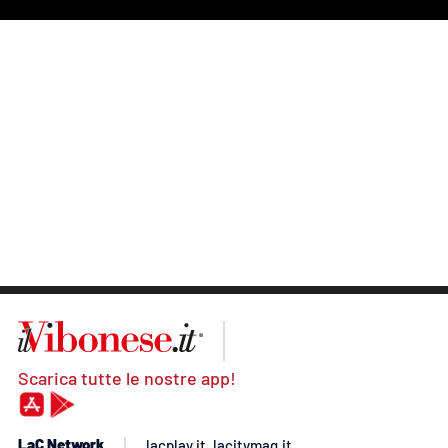
Scarica tutte le nostre app!
LaC Network
lacplay.it
lacitymag.it