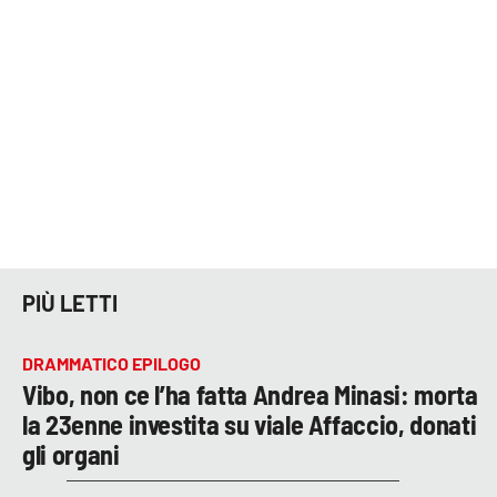
LACITYMAG.IT
ILREGGINO.IT
COSENZACHANNEL.IT
ILVIBONESE.IT
CATANZAROCHANNEL.IT
LACAPITALENEWS.IT
PIÙ LETTI
App
DRAMMATICO EPILOGO
ANDROID
Vibo, non ce l’ha fatta Andrea Minasi: morta
APPLE
la 23enne investita su viale Affaccio, donati
gli organi