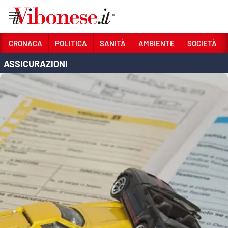
Vai
CRONACA
POLITICA
SANITÀ
AMBIENTE
SOCIETÀ
ASSICURAZIONI
Sezioni
CRONACA
POLITICA
SANITÀ
AMBIENTE
SOCIETÀ
CULTURA
ECONOMIA E LAVORO