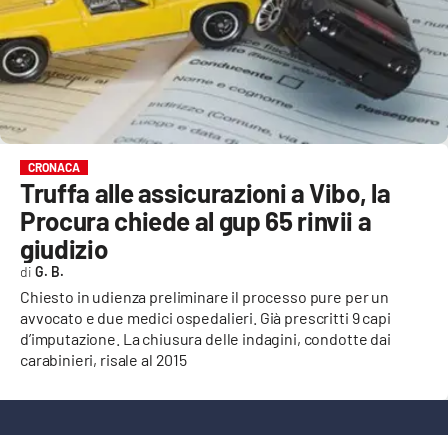
EVENTI
SPORT
Streaming
LAC TV
CRONACA
Truffa alle assicurazioni a Vibo, la
LAC NETWORK
Procura chiede al gup 65 rinvii a
LAC ONAIR
giudizio
G. B.
LaC
Chiesto in udienza preliminare il processo pure per un
Network
avvocato e due medici ospedalieri. Già prescritti 9 capi
d’imputazione. La chiusura delle indagini, condotte dai
LACPLAY.IT
carabinieri, risale al 2015
LACTV.IT
LACONAIR.IT