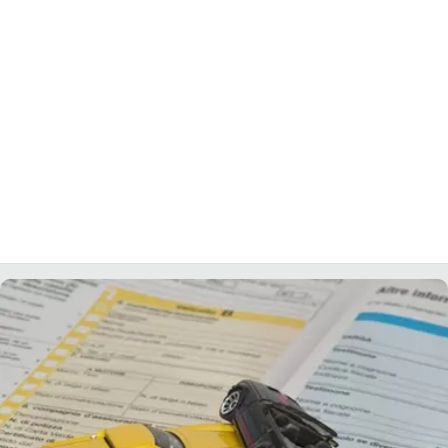
LACITYMAG.IT
ILREGGINO.IT
COSENZACHANNEL.IT
ILVIBONESE.IT
CATANZAROCHANNEL.IT
LACAPITALENEWS.IT
App
ANDROID
APPLE