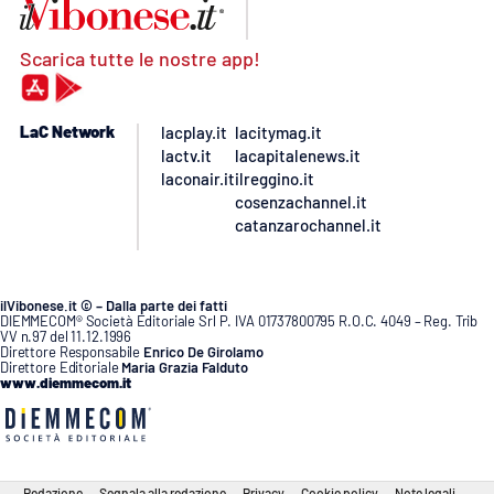
Scarica tutte le nostre app!
LaC Network
lacplay.it
lacitymag.it
lactv.it
lacapitalenews.it
laconair.it
ilreggino.it
cosenzachannel.it
catanzarochannel.it
ilVibonese.it © – Dalla parte dei fatti
DIEMMECOM® Società Editoriale Srl P. IVA 01737800795 R.O.C. 4049 – Reg. Trib
VV n.97 del 11.12.1996
Direttore Responsabile
Enrico De Girolamo
Direttore Editoriale
Maria Grazia Falduto
www.diemmecom.it
Redazione
Segnala alla redazione
Privacy
Cookie policy
Note legali