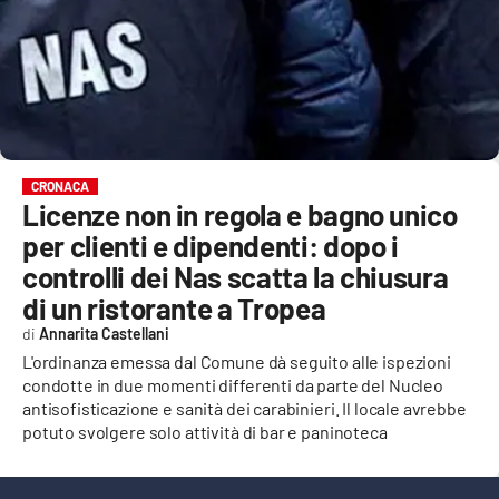
EVENTI
SPORT
Streaming
LAC TV
CRONACA
Licenze non in regola e bagno unico
LAC NETWORK
per clienti e dipendenti: dopo i
LAC ONAIR
controlli dei Nas scatta la chiusura
di un ristorante a Tropea
LaC
Annarita Castellani
Network
L'ordinanza emessa dal Comune dà seguito alle ispezioni
LACPLAY.IT
condotte in due momenti differenti da parte del Nucleo
antisofisticazione e sanità dei carabinieri. Il locale avrebbe
LACTV.IT
potuto svolgere solo attività di bar e paninoteca
LACONAIR.IT