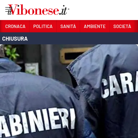
Vai
CRONACA
POLITICA
SANITÀ
AMBIENTE
SOCIETÀ
CHIUSURA
Sezioni
CRONACA
POLITICA
SANITÀ
AMBIENTE
SOCIETÀ
CULTURA
ECONOMIA E LAVORO