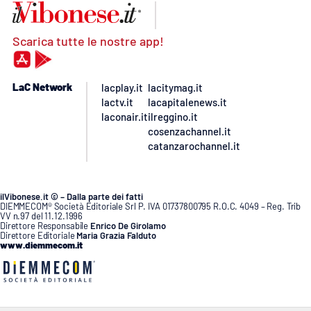
Scarica tutte le nostre app!
LaC Network
lacplay.it
lacitymag.it
lactv.it
lacapitalenews.it
laconair.it
ilreggino.it
cosenzachannel.it
catanzarochannel.it
ilVibonese.it © – Dalla parte dei fatti
DIEMMECOM® Società Editoriale Srl P. IVA 01737800795 R.O.C. 4049 – Reg. Trib
VV n.97 del 11.12.1996
Direttore Responsabile
Enrico De Girolamo
Direttore Editoriale
Maria Grazia Falduto
www.diemmecom.it