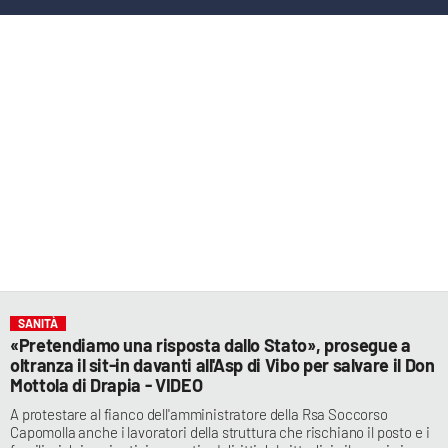
LACITYMAG.IT
ILREGGINO.IT
COSENZACHANNEL.IT
ILVIBONESE.IT
CATANZAROCHANNEL.IT
LACAPITALENEWS.IT
App
SANITÀ
ANDROID
«Pretendiamo una risposta dallo Stato», prosegue a
oltranza il sit-in davanti all'Asp di Vibo per salvare il Don
APPLE
Mottola di Drapia - VIDEO
A protestare al fianco dell'amministratore della Rsa Soccorso
Capomolla anche i lavoratori della struttura che rischiano il posto e i