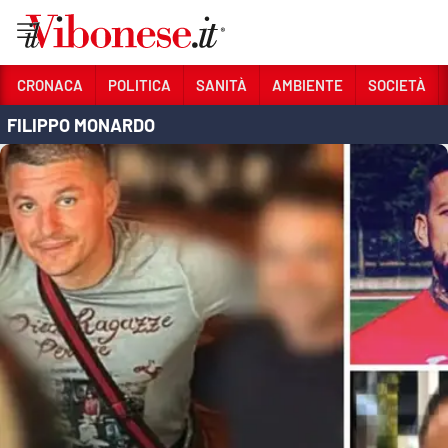
Vai
CRONACA
POLITICA
SANITÀ
AMBIENTE
SOCIETÀ
FILIPPO MONARDO
Sezioni
CRONACA
POLITICA
SANITÀ
AMBIENTE
SOCIETÀ
CULTURA
ECONOMIA E LAVORO