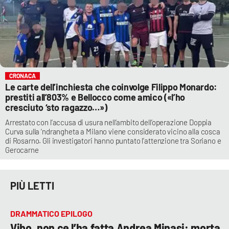
CRONACA
Le carte dell’inchiesta che coinvolge Filippo Monardo:
prestiti all’803% e Bellocco come amico («l’ho
cresciuto ‘sto ragazzo…»)
Arrestato con l’accusa di usura nell’ambito dell’operazione Doppia
Curva sulla ‘ndrangheta a Milano viene considerato vicino alla cosca
di Rosarno. Gli investigatori hanno puntato l’attenzione tra Soriano e
Gerocarne
PIÙ LETTI
DRAMMATICO EPILOGO
Vibo, non ce l’ha fatta Andrea Minasi: morta