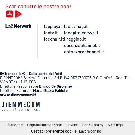
Scarica tutte le nostre app!
LaC Network
lacplay.it
lacitymag.it
lactv.it
lacapitalenews.it
laconair.it
ilreggino.it
cosenzachannel.it
catanzarochannel.it
ilVibonese.it © – Dalla parte dei fatti
DIEMMECOM® Società Editoriale Srl P. IVA 01737800795 R.O.C. 4049 – Reg. Trib
VV n.97 del 11.12.1996
Direttore Responsabile
Enrico De Girolamo
Direttore Editoriale
Maria Grazia Falduto
www.diemmecom.it
Redazione
Segnala alla redazione
Privacy
Cookie policy
Note legali
Gestisci preferenze cookie
Lavora con noi