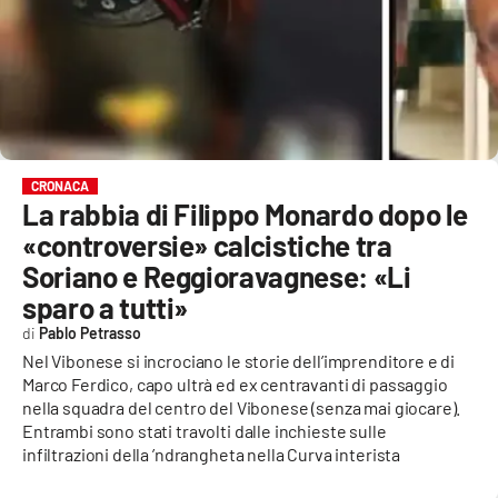
EVENTI
SPORT
Streaming
LAC TV
CRONACA
La rabbia di Filippo Monardo dopo le
LAC NETWORK
«controversie» calcistiche tra
LAC ONAIR
Soriano e Reggioravagnese: «Li
sparo a tutti»
LaC
Pablo Petrasso
Network
Nel Vibonese si incrociano le storie dell’imprenditore e di
LACPLAY.IT
Marco Ferdico, capo ultrà ed ex centravanti di passaggio
nella squadra del centro del Vibonese (senza mai giocare).
LACTV.IT
Entrambi sono stati travolti dalle inchieste sulle
infiltrazioni della ’ndrangheta nella Curva interista
LACONAIR.IT