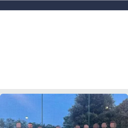
LACITYMAG.IT
ILREGGINO.IT
COSENZACHANNEL.IT
ILVIBONESE.IT
CATANZAROCHANNEL.IT
LACAPITALENEWS.IT
App
ANDROID
APPLE