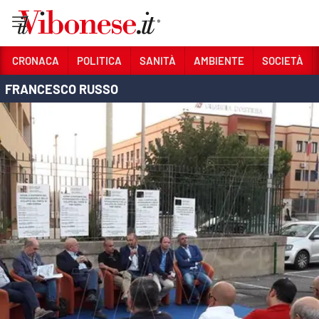
Vai
CRONACA
POLITICA
SANITÀ
AMBIENTE
SOCIETÀ
FRANCESCO RUSSO
Sezioni
CRONACA
POLITICA
SANITÀ
AMBIENTE
SOCIETÀ
CULTURA
ECONOMIA E LAVORO