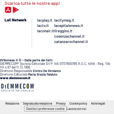
Scarica tutte le nostre app!
LaC Network
lacplay.it
lacitymag.it
lactv.it
lacapitalenews.it
laconair.it
ilreggino.it
cosenzachannel.it
catanzarochannel.it
ilVibonese.it © – Dalla parte dei fatti
DIEMMECOM® Società Editoriale Srl P. IVA 01737800795 R.O.C. 4049 – Reg. Trib
VV n.97 del 11.12.1996
Direttore Responsabile
Enrico De Girolamo
Direttore Editoriale
Maria Grazia Falduto
www.diemmecom.it
Redazione
Segnala alla redazione
Privacy
Cookie policy
Note legali
Gestisci preferenze cookie
Lavora con noi