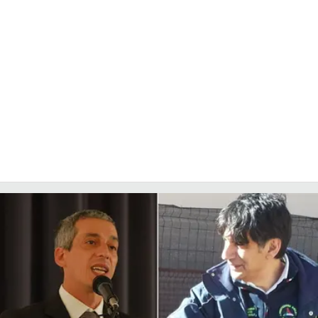
LACITYMAG.IT
ILREGGINO.IT
COSENZACHANNEL.IT
ILVIBONESE.IT
CATANZAROCHANNEL.IT
LACAPITALENEWS.IT
App
ANDROID
APPLE