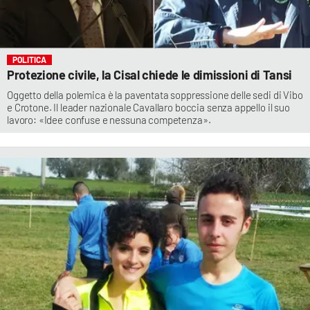
POLITICA
Protezione civile, la Cisal chiede le dimissioni di Tansi
Oggetto della polemica è la paventata soppressione delle sedi di Vibo
e Crotone. Il leader nazionale Cavallaro boccia senza appello il suo
lavoro: «Idee confuse e nessuna competenza».