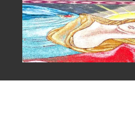
Eventi
Sport
Streaming
LaC TV
Lac Network
LaC OnAir
LaC
Network
lacplay.it
lactv.it