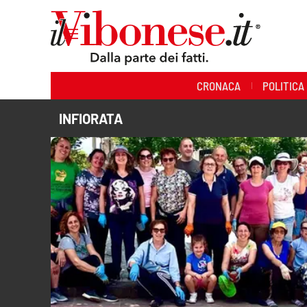
Sezioni
CRONACA
POLITICA
Cronaca
INFIORATA
Politica
Sanità
Ambiente
Società
Cultura
Economia e Lavoro