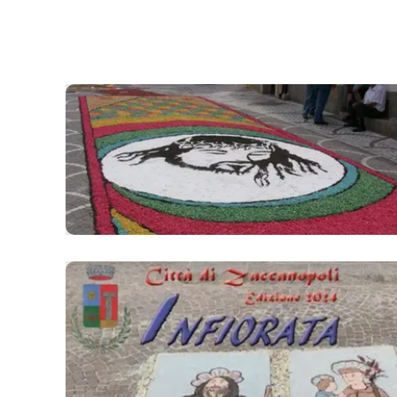
laconair.it
lacitymag.it
ilreggino.it
cosenzachannel.it
ilvibonese.it
catanzarochannel.it
lacapitalenews.it
App
Android