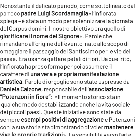
Nonostante il delicato periodo, come sottolineato dal
parroco
padre Luigi Scordamaglia
«l’Infiorata –
spiega – è stata un modo per solennizzare la giornata
del Corpus domini. Il nostro obiettivo era quello di
glorificare il nome del Signore
». Parole che
rimandano all’origine dell’evento, nato allo scopo di
omaggiare il passaggio del Santissimo per le vie del
paese. Era usanza gettare petali di fiori. Da quel rito,
l’Infiorata ha preso forma per poi assumere il
carattere di
una vera e propria manifestazione
artistica
. Parole di orgoglio sono state espresse da
Daniela Calzone
, responsabile dell’
associazione
“Potenzoni in fiore”
: «Il momento storico sta in
qualche modo destabilizzando anche la vita sociale
dei piccoli paesi. Queste iniziative sono state da
sempre
esempi positivi di aggregazione
e Potenzoni
con la sua storia sta dimostrando di voler
mantenere
vive le proprie tradizioni
». La sensibilità verso l’arte