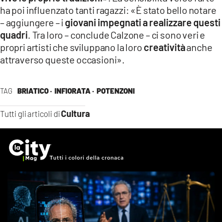
ha poi influenzato tanti ragazzi: «È stato bello notare
– aggiungere – i
giovani impegnati a realizzare questi
quadri
. Tra loro – conclude Calzone – ci sono veri e
propri artisti che sviluppano la loro
creatività
anche
attraverso queste occasioni».
TAG
BRIATICO ·
INFIORATA ·
POTENZONI
Cultura
Tutti gli articoli di