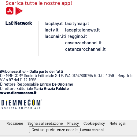
Scarica tutte le nostre app!
LaC Network
lacplay.it
lacitymag.it
lactv.it
lacapitalenews.it
laconair.it
ilreggino.it
cosenzachannel.it
catanzarochannel.it
ilVibonese.it © – Dalla parte dei fatti
DIEMMECOM® Società Editoriale Srl P. IVA 01737800795 R.O.C. 4049 – Reg. Trib
VV n.97 del 11.12.1996
Direttore Responsabile
Enrico De Girolamo
Direttore Editoriale
Maria Grazia Falduto
www.diemmecom.it
Redazione
Segnala alla redazione
Privacy
Cookie policy
Note legali
Gestisci preferenze cookie
Lavora con noi