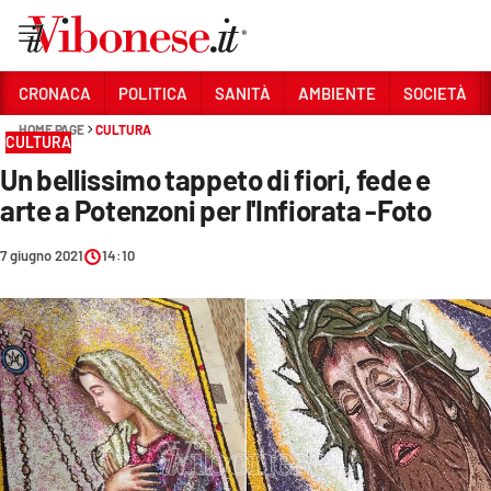
Vai
CRONACA
POLITICA
SANITÀ
AMBIENTE
SOCIETÀ
HOME PAGE
CULTURA
Sezioni
CULTURA
Un bellissimo tappeto di fiori, fede e
CRONACA
arte a Potenzoni per l'Infiorata -Foto
POLITICA
7 giugno 2021
14:10
SANITÀ
AMBIENTE
SOCIETÀ
CULTURA
ECONOMIA E LAVORO