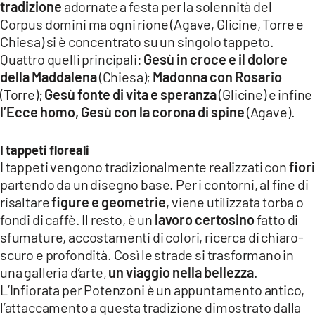
tradizione
adornate a festa per la solennità del
LACITYMAG.IT
Corpus domini ma ogni rione (Agave, Glicine, Torre e
Chiesa) si è concentrato su un singolo tappeto.
ILREGGINO.IT
Quattro quelli principali:
Gesù in croce e il dolore
della Maddalena
(Chiesa);
Madonna con Rosario
COSENZACHANNEL.IT
(Torre);
Gesù fonte di vita e speranza
(Glicine) e infine
ILVIBONESE.IT
l’Ecce homo, Gesù con la corona di spine
(Agave).
CATANZAROCHANNEL.IT
I tappeti floreali
I tappeti vengono tradizionalmente realizzati con
fiori
LACAPITALENEWS.IT
partendo da un disegno base. Per i contorni, al fine di
risaltare
figure e geometrie
, viene utilizzata torba o
App
fondi di caffè. Il resto, è un
lavoro certosino
fatto di
ANDROID
sfumature, accostamenti di colori, ricerca di chiaro-
scuro e profondità. Così le strade si trasformano in
APPLE
una galleria d’arte,
un viaggio nella bellezza
.
L’Infiorata per Potenzoni è un appuntamento antico,
l’attaccamento a questa tradizione dimostrato dalla