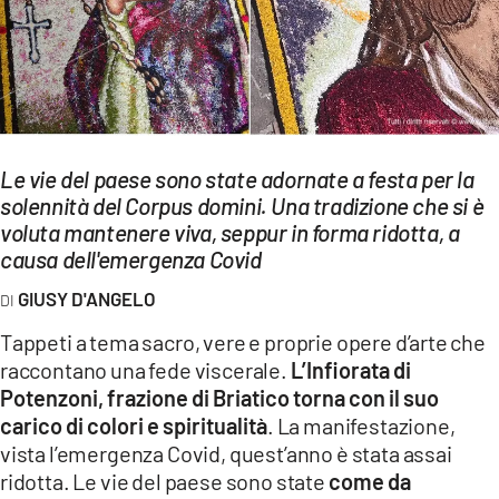
EVENTI
SPORT
Streaming
LAC TV
Le vie del paese sono state adornate a festa per la
solennità del Corpus domini. Una tradizione che si è
LAC NETWORK
voluta mantenere viva, seppur in forma ridotta, a
causa dell'emergenza Covid
LAC ONAIR
GIUSY D'ANGELO
LaC
Tappeti a tema sacro, vere e proprie opere d’arte che
Network
raccontano una fede viscerale.
L’Infiorata di
LACPLAY.IT
Potenzoni, frazione di Briatico torna con il suo
carico di colori e spiritualità
. La manifestazione,
LACTV.IT
vista l’emergenza Covid, quest’anno è stata assai
ridotta. Le vie del paese sono state
come da
LACONAIR.IT