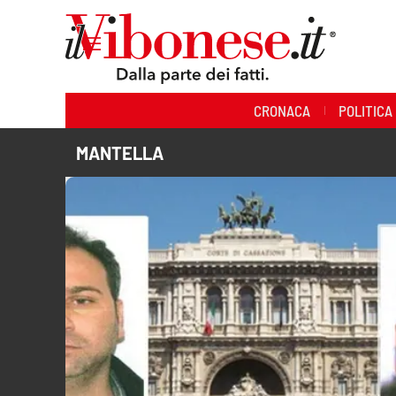
Sezioni
CRONACA
POLITICA
Cronaca
MANTELLA
Politica
Sanità
Ambiente
Società
Cultura
Economia e Lavoro