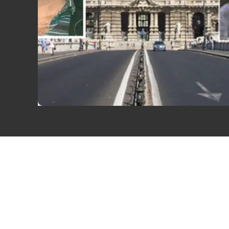
Eventi
Sport
Streaming
LaC TV
Lac Network
LaC OnAir
LaC
Network
lacplay.it
lactv.it