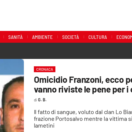
SANITÀ
AMBIENTE
SOCIETÀ
CULTURA
ECONOM
CRONACA
Omicidio Franzoni, ecco p
vanno riviste le pene per i
G. B.
Il fatto di sangue, voluto dal clan Lo B
frazione Portosalvo mentre la vittima si
lametini