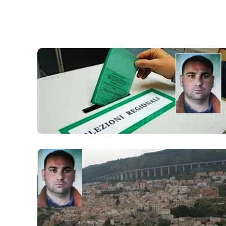
laconair.it
lacitymag.it
ilreggino.it
cosenzachannel.it
ilvibonese.it
catanzarochannel.it
lacapitalenews.it
App
Android