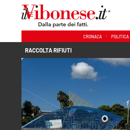
Sezioni
CRONACA
POLITICA
Cronaca
RACCOLTA RIFIUTI
Politica
Sanità
Ambiente
Società
Cultura
Economia e Lavoro