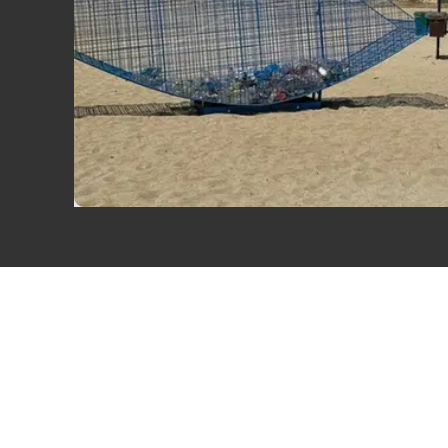
Eventi
Sport
Streaming
LaC TV
Lac Network
LaC OnAir
LaC
Network
lacplay.it
lactv.it