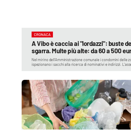
laconair.it
lacitymag.it
CRONACA
ilreggino.it
A Vibo è caccia ai "lordazzi": buste d
sgarra. Multe più alte: da 60 a 500 eu
cosenzachannel.it
Nel mirino dell’Amministrazione comunale i condomìni delle zon
ilvibonese.it
ispezionano i sacchi alla ricerca di nominativi e indirizzi. L'a
catanzarochannel.it
lacapitalenews.it
App
Android