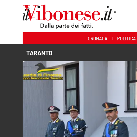
Sezioni
CRONACA
POLITICA
Cronaca
TARANTO
Politica
Sanità
Ambiente
Società
Cultura
Economia e Lavoro