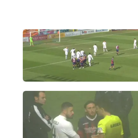
laconair.it
lacitymag.it
ilreggino.it
cosenzachannel.it
ilvibonese.it
catanzarochannel.it
lacapitalenews.it
App
Android