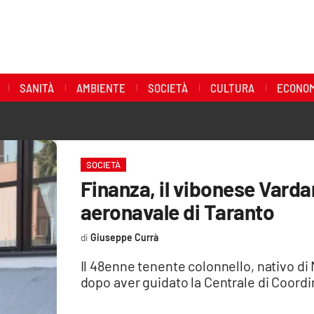
SANITÀ
AMBIENTE
SOCIETÀ
CULTURA
ECONOM
SOCIETÀ
Finanza, il vibonese Vard
aeronavale di Taranto
Giuseppe Currà
Il 48enne tenente colonnello, nativo di 
dopo aver guidato la Centrale di Coordi