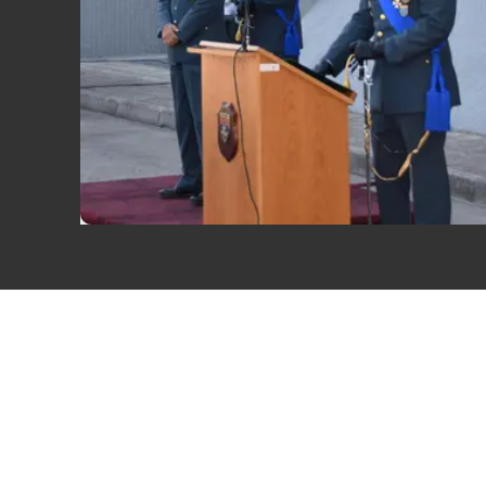
Eventi
Sport
Streaming
LaC TV
Lac Network
LaC OnAir
LaC
Network
lacplay.it
lactv.it