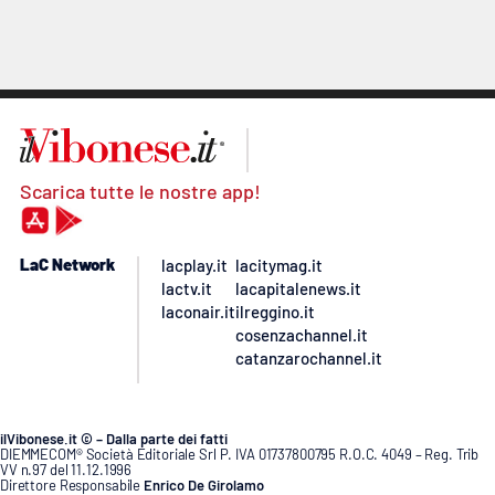
Scarica tutte le nostre app!
LaC Network
lacplay.it
lacitymag.it
lactv.it
lacapitalenews.it
laconair.it
ilreggino.it
cosenzachannel.it
catanzarochannel.it
ilVibonese.it © – Dalla parte dei fatti
DIEMMECOM® Società Editoriale Srl P. IVA 01737800795 R.O.C. 4049 – Reg. Trib
VV n.97 del 11.12.1996
Direttore Responsabile
Enrico De Girolamo