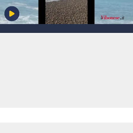
EVENTI
SPORT
Streaming
LAC TV
LAC NETWORK
LAC ONAIR
LaC
Network
LACPLAY.IT
LACTV.IT
LACONAIR.IT