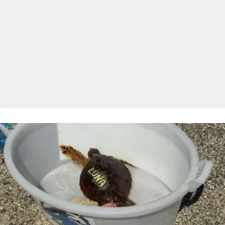
LACITYMAG.IT
ILREGGINO.IT
COSENZACHANNEL.IT
ILVIBONESE.IT
CATANZAROCHANNEL.IT
LACAPITALENEWS.IT
App
ANDROID
APPLE