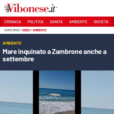
Vai
CRONACA
POLITICA
SANITÀ
AMBIENTE
SOCIETÀ
HOME PAGE
VIDEO
AMBIENTE
Sezioni
CRONACA
AMBIENTE
Mare inquinato a Zambrone anche a
POLITICA
settembre
SANITÀ
AMBIENTE
SOCIETÀ
CULTURA
ECONOMIA E LAVORO