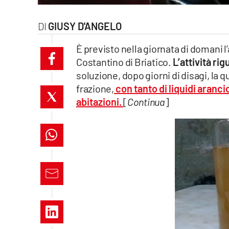
laconair.it
GIUSY D'ANGELO
lacitymag.it
È previsto nella giornata di domani l
Costantino di Briatico.
L’attività ri
ilreggino.it
soluzione, dopo giorni di disagi, la q
cosenzachannel.it
frazione,
con tanto di liquidi aranc
abitazioni
.
[
Continua
]
ilvibonese.it
catanzarochannel.it
lacapitalenews.it
App
Android