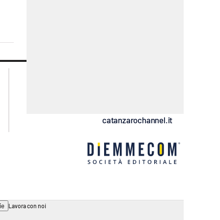
lacplay.it
lacitymag.it
lactv.it
lacapitalenews.it
laconair.it
ilreggino.it
cosenzachannel.it
catanzarochannel.it
ie
Lavora con noi