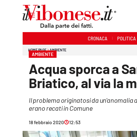
Sezioni
CRONACA
POLITICA
Cronaca
HOME PAGE
AMBIENTE
AMBIENTE
Politica
Acqua sporca a Sa
Sanità
Briatico, al via la
Ambiente
Il problema originatosi da un'anomalia all
Società
erano recati in Comune
Cultura
18 febbraio 2020
12:53
Economia e Lavoro