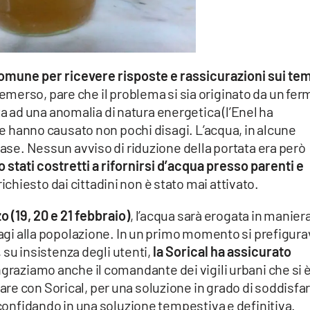
al Comune per ricevere risposte e rassicurazioni sui te
merso, pare che il problema si sia originato da un fer
ad una anomalia di natura energetica (l’Enel ha
che hanno causato non pochi disagi. L’acqua, in alcune
case. Nessun avviso di riduzione della portata era però
o stati costretti a rifornirsi d’acqua presso parenti e
 richiesto dai cittadini non è stato mai attivato.
o (19, 20 e 21 febbraio)
, l’acqua sarà erogata in manier
isagi alla popolazione. In un primo momento si prefigur
, su insistenza degli utenti,
la Sorical ha assicurato
graziamo anche il comandante dei vigili urbani che si 
re con Sorical, per una soluzione in grado di soddisfa
 confidando in una soluzione tempestiva e definitiva.