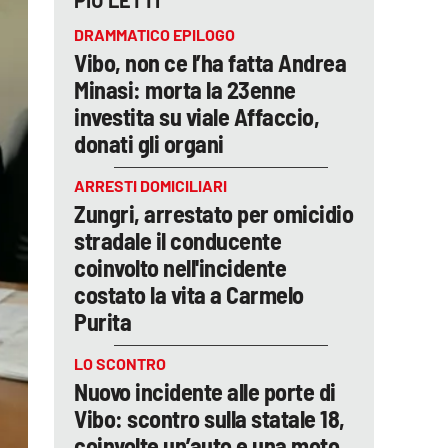
PIÙ LETTI
DRAMMATICO EPILOGO
Vibo, non ce l’ha fatta Andrea
Minasi: morta la 23enne
investita su viale Affaccio,
donati gli organi
ARRESTI DOMICILIARI
Zungri, arrestato per omicidio
stradale il conducente
coinvolto nell'incidente
costato la vita a Carmelo
Purita
LO SCONTRO
Nuovo incidente alle porte di
Vibo: scontro sulla statale 18,
coinvolte un’auto e una moto