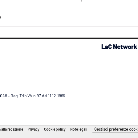
O
LaC Network
9 – Reg. Trib VV n.97 del 11.12.1996
Gestisci preferenze cook
 alla redazione
Privacy
Cookie policy
Note legali