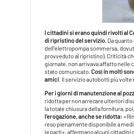
Apple
I cittadini si erano quindi rivolti 
Vai
di ripristino del servizio.
Da quanto e
dell’elettropompa sommersa, dovuta 
provveduto al ripristino). Criticità 
giornate, non arrivava affatto nelle 
stato comunicato.
Così in molti son
amici
.
Il servizio autobotti più volte
Per i giorni di manutenzione al pozz
ridotta per non arrecare ulteriori d
la totale chiusura della fornitura, poi
l’erogazione, anche se ridotta:
«Rin
reso pienamente disponibile a media
le parti», affermano alcuni cittadini