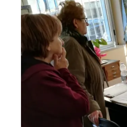
Eventi
Sport
Streaming
LaC TV
Lac Network
LaC OnAir
LaC
Network
lacplay.it
lactv.it