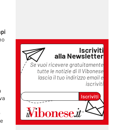
mpi
mo
Iscriviti
alla Newsletter
Se vuoi ricevere gratuitamente
tutte le notizie di
Il Vibonese
lascia il tuo indirizzo email e
iscriviti
a
Iscriviti
ava
è
re