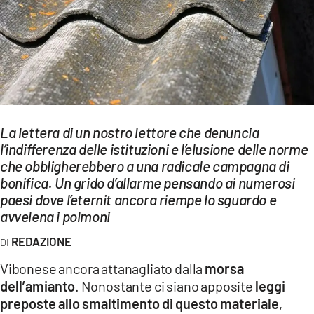
EVENTI
SPORT
Streaming
LAC TV
La lettera di un nostro lettore che denuncia
LAC NETWORK
l’indifferenza delle istituzioni e l’elusione delle norme
che obbligherebbero a una radicale campagna di
LAC ONAIR
bonifica. Un grido d’allarme pensando ai numerosi
paesi dove l’eternit ancora riempe lo sguardo e
LaC
avvelena i polmoni
Network
REDAZIONE
LACPLAY.IT
Vibonese ancora attanagliato dalla
morsa
LACTV.IT
dell’amianto
. Nonostante ci siano apposite
leggi
LACONAIR.IT
preposte allo smaltimento di questo materiale
,