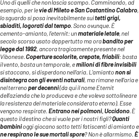
Uno di quelli che non lascia scampo. Camminando, ad
esempio, per le
vie di Mileto e San Costantino Calabro
,
lo sguardo si posa inevitabilmente sui
tetti grigi,
sbiaditi, logorati dal tempo
. Sono ovunque. È
cemento-amianto, l’eternit: un
materiale letale
, nel
secolo scorso usato dappertutto ma ora
bandito per
legge dal 1992
, ancora tragicamente presente nel
Vibonese.
Coperture scolorite, crepate, friabili
: basta
il vento, basta un temporale, e
milioni di fibre invisibili
si staccano, si disperdono nell’aria. L’amianto
non si
disintegra con gli eventi naturali
, ma rimane nell’aria e
nel terreno
per decenni
(da qui il nome Eternit
dell’azienda che lo produceva e che voleva sottolineare
la resistenza del materiale considerato eterno). Esse
vengono respirate.
Entrano nei polmoni. Uccidono
. È
questo il destino che si vuole per i nostri figli?
Quanti
bambini
oggi giocano sotto tetti fatiscenti di amianto e
ne respirano le sue mortali spore
? Non è allarmismo.
È