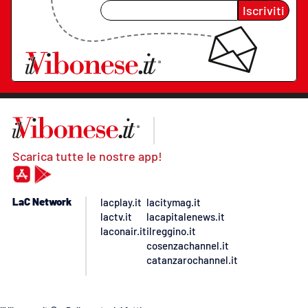
Iscriviti
Scarica tutte le nostre app!
LaC Network
lacplay.it
lacitymag.it
lactv.it
lacapitalenews.it
laconair.it
ilreggino.it
cosenzachannel.it
catanzarochannel.it