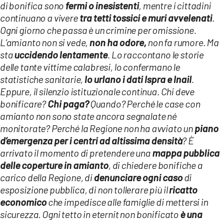
di bonifica sono
fermi o inesistenti
, mentre i cittadini
continuano a vivere
tra tetti tossici e muri avvelenati
.
Ogni giorno che passa è un crimine per omissione.
L’amianto non si vede,
non ha odore,
non fa rumore. Ma
sta
uccidendo lentamente
. Lo raccontano le storie
delle tante vittime calabresi, lo confermano le
statistiche sanitarie,
lo urlano i dati Ispra e Inail
.
Eppure, il silenzio istituzionale continua. Chi deve
bonificare?
Chi paga?
Quando? Perché le case con
amianto non sono state ancora segnalate né
monitorate?
Perché la Regione non ha avviato un
piano
d’emergenza per i centri ad altissima densità
? È
arrivato il momento di pretendere una
mappa pubblica
delle coperture in amianto
, di chiedere bonifiche a
carico della Regione, di
denunciare ogni caso
di
esposizione pubblica, di non tollerare più il
ricatto
economico
che impedisce alle famiglie di mettersi in
sicurezza. Ogni tetto in eternit non bonificato
è una