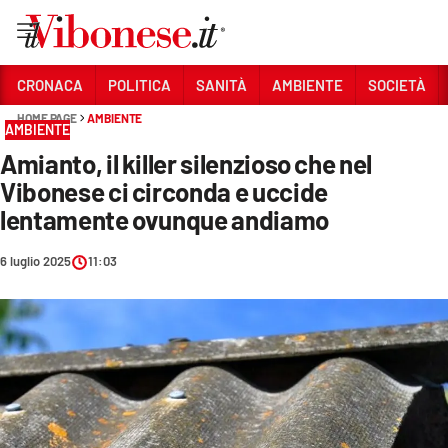
Vai
CRONACA
POLITICA
SANITÀ
AMBIENTE
SOCIETÀ
HOME PAGE
AMBIENTE
Sezioni
AMBIENTE
Amianto, il killer silenzioso che nel
CRONACA
Vibonese ci circonda e uccide
POLITICA
lentamente ovunque andiamo
SANITÀ
6 luglio 2025
11:03
AMBIENTE
SOCIETÀ
CULTURA
ECONOMIA E LAVORO