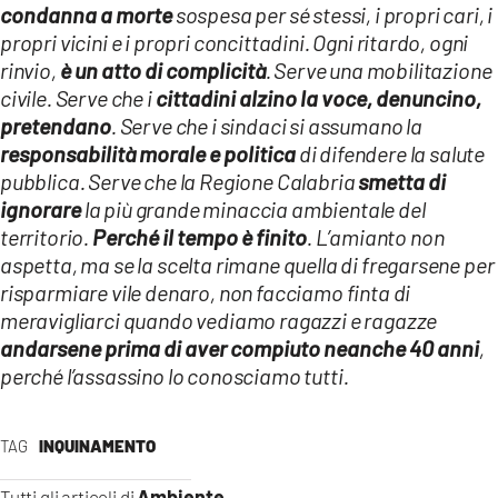
condanna a morte
sospesa per sé stessi, i propri cari, i
propri vicini e i propri concittadini. Ogni ritardo, ogni
rinvio,
è un atto di complicità
. Serve una mobilitazione
civile. Serve che i
cittadini alzino la voce, denuncino,
pretendano
. Serve che i sindaci si assumano la
responsabilità morale e politica
di difendere la salute
pubblica. Serve che la Regione Calabria
smetta di
ignorare
la più grande minaccia ambientale del
territorio.
Perché il tempo è finito
. L’amianto non
aspetta, ma se la scelta rimane quella di fregarsene per
risparmiare vile denaro, non facciamo finta di
meravigliarci quando vediamo ragazzi e ragazze
andarsene prima di aver compiuto neanche 40 anni
,
perché l’assassino lo conosciamo tutti.
TAG
INQUINAMENTO
Ambiente
Tutti gli articoli di