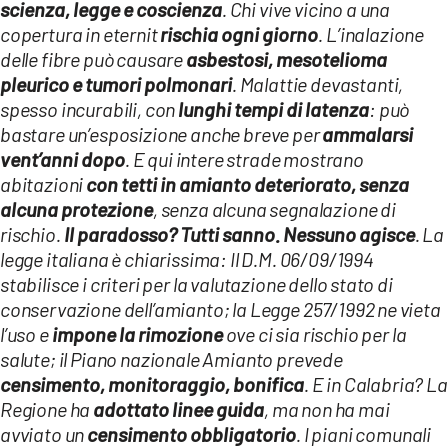
scienza, legge e coscienza
. Chi vive vicino a una
copertura in eternit
rischia ogni giorno
. L’inalazione
delle fibre può causare
asbestosi, mesotelioma
pleurico e tumori polmonari
. Malattie devastanti,
spesso incurabili, con
lunghi tempi di latenza
: può
bastare un’esposizione anche breve per
ammalarsi
vent’anni dopo
. E qui intere strade mostrano
abitazioni
con tetti in amianto deteriorato, senza
alcuna protezione
, senza alcuna segnalazione di
rischio.
Il paradosso? Tutti sanno. Nessuno agisce
. La
legge italiana è chiarissima: Il D.M. 06/09/1994
stabilisce i criteri per la valutazione dello stato di
conservazione dell’amianto; la Legge 257/1992 ne vieta
l’uso e
impone la rimozione
ove ci sia rischio per la
salute; il Piano nazionale Amianto prevede
censimento, monitoraggio, bonifica
. E in Calabria? La
Regione ha
adottato linee guida
, ma non ha mai
avviato un
censimento obbligatorio
. I piani comunali