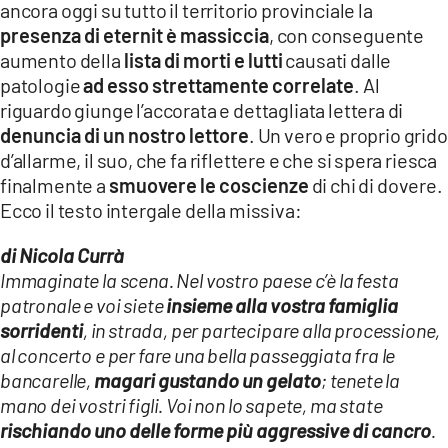
ancora oggi su tutto il territorio provinciale la
LACITYMAG.IT
presenza di eternit è massiccia
, con conseguente
aumento della
lista di morti e lutti
causati dalle
ILREGGINO.IT
patologie
ad esso strettamente correlate
. Al
riguardo giunge l’accorata e dettagliata lettera di
COSENZACHANNEL.IT
denuncia di un nostro lettore
. Un vero e proprio grido
ILVIBONESE.IT
d’allarme, il suo, che fa riflettere e che si spera riesca
finalmente a
smuovere le coscienze
di chi di dovere.
CATANZAROCHANNEL.IT
Ecco il testo intergale della missiva:
LACAPITALENEWS.IT
di Nicola Currà
Immaginate la scena. Nel vostro paese c’è la festa
App
patronale e voi siete
insieme alla vostra famiglia
sorridenti
, in strada, per partecipare alla processione,
ANDROID
al concerto e per fare una bella passeggiata fra le
APPLE
bancarelle,
magari gustando un gelato
; tenete la
mano dei vostri figli. Voi non lo sapete, ma state
rischiando uno delle forme più aggressive di cancro
.